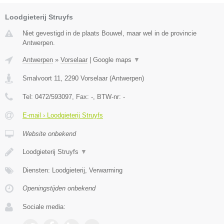
Loodgieterij Struyfs
Niet gevestigd in de plaats Bouwel, maar wel in de provincie
Antwerpen.
Antwerpen
»
Vorselaar
|
Google maps
▼
Smalvoort 11
,
2290
Vorselaar
(
Antwerpen
)
Tel:
0472/593097
, Fax:
-
, BTW-nr:
-
E-mail › Loodgieterij Struyfs
Website onbekend
Loodgieterij Struyfs
▼
Diensten: Loodgieterij, Verwarming
Openingstijden onbekend
Sociale media: