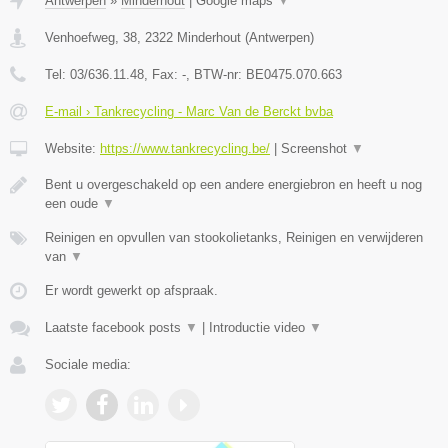
Antwerpen
»
Minderhout
|
Google maps
▼
Venhoefweg, 38
,
2322
Minderhout
(
Antwerpen
)
Tel:
03/636.11.48
, Fax:
-
, BTW-nr:
BE0475.070.663
E-mail › Tankrecycling - Marc Van de Berckt bvba
Website:
https://www.tankrecycling.be/
|
Screenshot
▼
Bent u overgeschakeld op een andere energiebron en heeft u nog
een oude
▼
Reinigen en opvullen van stookolietanks, Reinigen en verwijderen
van
▼
Er wordt gewerkt op afspraak.
Laatste facebook posts
▼
|
Introductie video
▼
Sociale media: