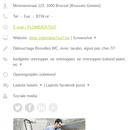
Minimenstraat 123
,
1000
Brussel
(
Brussels-Gewest
)
Tel:
-
, Fax:
-
, BTW-nr:
-
E-mail › PLOMBIER7SU7
Website:
https://plombier7sur7.be
|
Screenshot
▼
Débouchage Bruxelles WC, évier, lavabo, égout pas cher-7/7
loodgieter ontstopper, wc ontstoppen, wc ontstoppen kokend water,
wc
▼
Openingstijden onbekend
Laatste tweets
▼
|
Laatste facebook posts
▼
Sociale media: