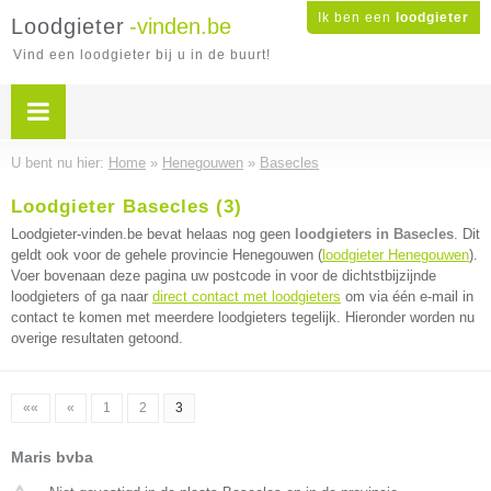
Ik ben een
loodgieter
Loodgieter
-vinden.be
Vind een loodgieter bij u in de buurt!
U bent nu hier:
Home
»
Henegouwen
»
Basecles
Loodgieter Basecles (3)
Loodgieter-vinden.be bevat helaas nog geen
loodgieters in Basecles
. Dit
geldt ook voor de gehele provincie Henegouwen (
loodgieter Henegouwen
).
Voer bovenaan deze pagina uw postcode in voor de dichtstbijzijnde
loodgieters of ga naar
direct contact met loodgieters
om via één e-mail in
contact te komen met meerdere loodgieters tegelijk. Hieronder worden nu
overige resultaten getoond.
««
«
1
2
3
Maris bvba