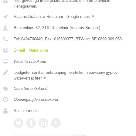
Niet gevestigd in de plaats Basecles en in de provincie
Henegouwen.
Vlaams-Brabant
»
Rotselaar
|
Google maps
▼
Beukenlaan 62
,
3110
Rotselaar
(
Vlaams-Brabant
)
Tel:
0494706440
, Fax:
016609377
, BTW-nr:
BE 0899.369.053
E-mail › Maris bvba
Website onbekend
loodgieter sanitair ontstopping herstellen nieuwbouw gyproc
waterverzachter
▼
Diensten onbekend
Openingstijden onbekend
Sociale media: