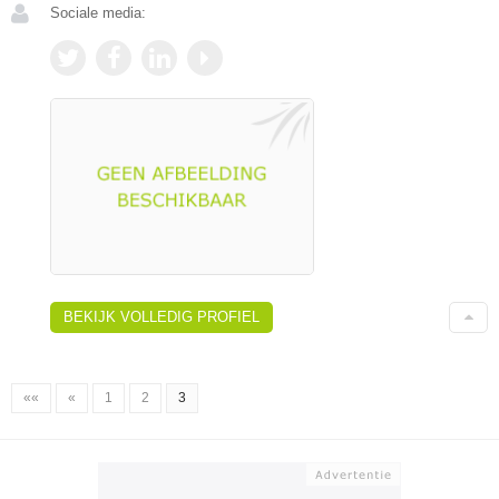
Sociale media:
BEKIJK VOLLEDIG PROFIEL
««
«
1
2
3