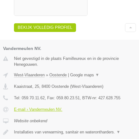
BEKIJK VOLLEDIG PROFIEL
Vandermeulen NV.
Niet gevestigd in de plaats Familleureux en in de provincie
Henegouwen.
West-Vlaanderen
»
Oostende
|
Google maps
▼
Kaaistraat, 25
,
8400
Oostende
(
West-Vlaanderen
)
Tel:
059.70.11.62
, Fax:
059.80.23.51
, BTW-nr:
427.628.755
E-mail › Vandermeulen NV.
Website onbekend
Installaties van verwarming, sanitair en waterontharders.
▼