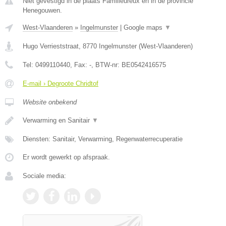
Niet gevestigd in de plaats Familleureux en in de provincie
Henegouwen.
West-Vlaanderen
»
Ingelmunster
|
Google maps
▼
Hugo Verrieststraat
,
8770
Ingelmunster
(
West-Vlaanderen
)
Tel:
0499110440
, Fax:
-
, BTW-nr:
BE0542416575
E-mail › Degroote Chridtof
Website onbekend
Verwarming en Sanitair
▼
Diensten: Sanitair, Verwarming, Regenwaterrecuperatie
Er wordt gewerkt op afspraak.
Sociale media: