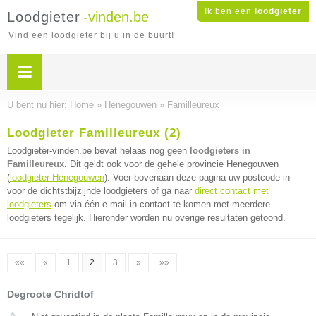
Ik ben een
loodgieter
Loodgieter
-vinden.be
Vind een loodgieter bij u in de buurt!
U bent nu hier:
Home
»
Henegouwen
»
Familleureux
Loodgieter Familleureux (2)
Loodgieter-vinden.be bevat helaas nog geen
loodgieters in
Familleureux
. Dit geldt ook voor de gehele provincie Henegouwen
(
loodgieter Henegouwen
). Voer bovenaan deze pagina uw postcode in
voor de dichtstbijzijnde loodgieters of ga naar
direct contact met
loodgieters
om via één e-mail in contact te komen met meerdere
loodgieters tegelijk. Hieronder worden nu overige resultaten getoond.
««
«
1
2
3
»
»»
Degroote Chridtof