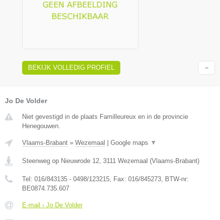
BEKIJK VOLLEDIG PROFIEL
Jo De Volder
Niet gevestigd in de plaats Familleureux en in de provincie
Henegouwen.
Vlaams-Brabant
»
Wezemaal
|
Google maps
▼
Steenweg op Nieuwrode 12
,
3111
Wezemaal
(
Vlaams-Brabant
)
Tel:
016/843135 - 0498/123215
, Fax:
016/845273
, BTW-nr:
BE0874.735.607
E-mail › Jo De Volder