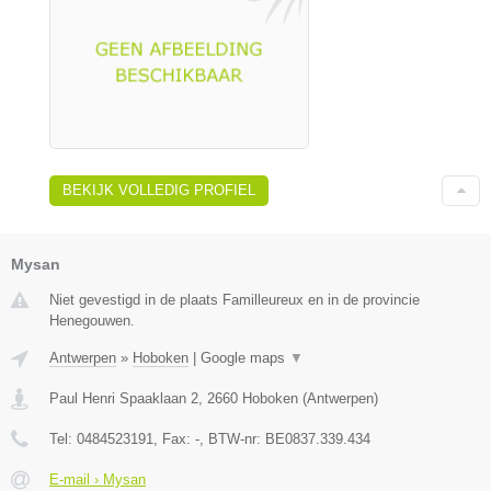
BEKIJK VOLLEDIG PROFIEL
Mysan
Niet gevestigd in de plaats Familleureux en in de provincie
Henegouwen.
Antwerpen
»
Hoboken
|
Google maps
▼
Paul Henri Spaaklaan 2
,
2660
Hoboken
(
Antwerpen
)
Tel:
0484523191
, Fax:
-
, BTW-nr:
BE0837.339.434
E-mail › Mysan