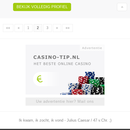
BEKIJK VOLLEDIG PROFIEL
««
«
1
2
3
»
»»
Uw advertentie hier? Mail ons
Ik kwam, ik zocht, ik vond - Julius Caesar / 47 v.Chr. ;)