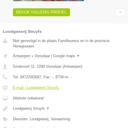
BEKIJK VOLLEDIG PROFIEL
Loodgieterij Struyfs
Niet gevestigd in de plaats Familleureux en in de provincie
Henegouwen.
Antwerpen
»
Vorselaar
|
Google maps
▼
Smalvoort 11
,
2290
Vorselaar
(
Antwerpen
)
Tel:
0472/593097
, Fax:
-
, BTW-nr:
-
E-mail › Loodgieterij Struyfs
Website onbekend
Loodgieterij Struyfs
▼
Diensten: Loodgieterij, Verwarming