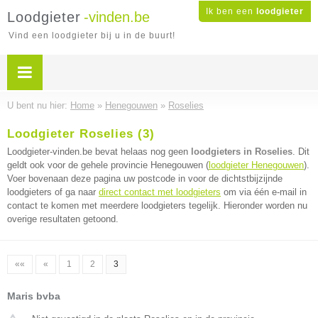
Ik ben een
loodgieter
Loodgieter
-vinden.be
Vind een loodgieter bij u in de buurt!
U bent nu hier:
Home
»
Henegouwen
»
Roselies
Loodgieter Roselies (3)
Loodgieter-vinden.be bevat helaas nog geen
loodgieters in Roselies
. Dit
geldt ook voor de gehele provincie Henegouwen (
loodgieter Henegouwen
).
Voer bovenaan deze pagina uw postcode in voor de dichtstbijzijnde
loodgieters of ga naar
direct contact met loodgieters
om via één e-mail in
contact te komen met meerdere loodgieters tegelijk. Hieronder worden nu
overige resultaten getoond.
««
«
1
2
3
Maris bvba