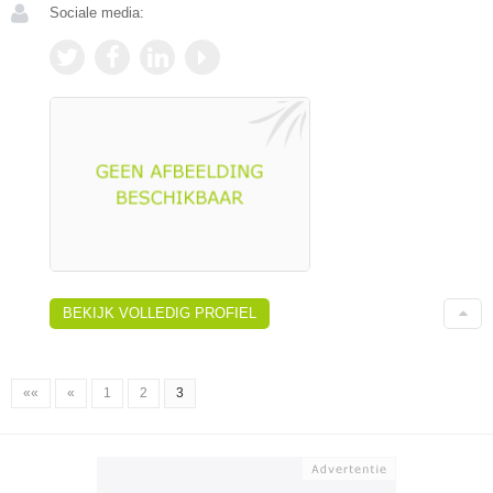
Sociale media:
BEKIJK VOLLEDIG PROFIEL
««
«
1
2
3