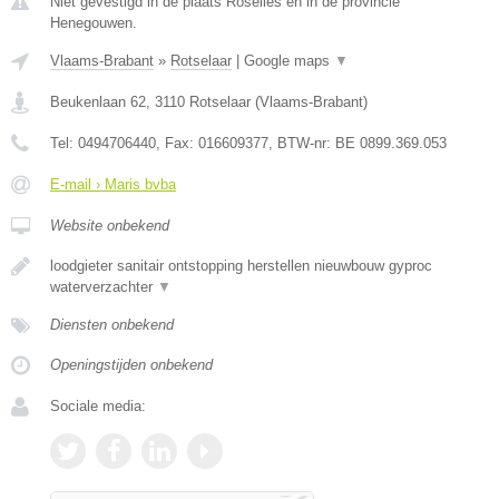
Niet gevestigd in de plaats Roselies en in de provincie
Henegouwen.
Vlaams-Brabant
»
Rotselaar
|
Google maps
▼
Beukenlaan 62
,
3110
Rotselaar
(
Vlaams-Brabant
)
Tel:
0494706440
, Fax:
016609377
, BTW-nr:
BE 0899.369.053
E-mail › Maris bvba
Website onbekend
loodgieter sanitair ontstopping herstellen nieuwbouw gyproc
waterverzachter
▼
Diensten onbekend
Openingstijden onbekend
Sociale media: