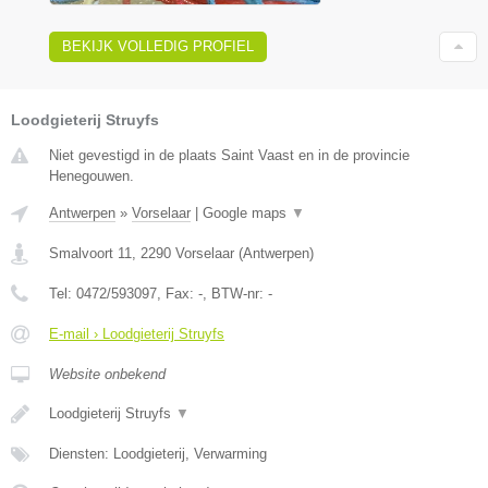
BEKIJK VOLLEDIG PROFIEL
Loodgieterij Struyfs
Niet gevestigd in de plaats Saint Vaast en in de provincie
Henegouwen.
Antwerpen
»
Vorselaar
|
Google maps
▼
Smalvoort 11
,
2290
Vorselaar
(
Antwerpen
)
Tel:
0472/593097
, Fax:
-
, BTW-nr:
-
E-mail › Loodgieterij Struyfs
Website onbekend
Loodgieterij Struyfs
▼
Diensten: Loodgieterij, Verwarming