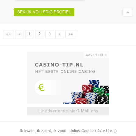
BEKIJK VOLLEDIG PROFIEL
««
«
1
2
3
»
»»
Uw advertentie hier? Mail ons
Ik kwam, ik zocht, ik vond - Julius Caesar / 47 v.Chr. ;)