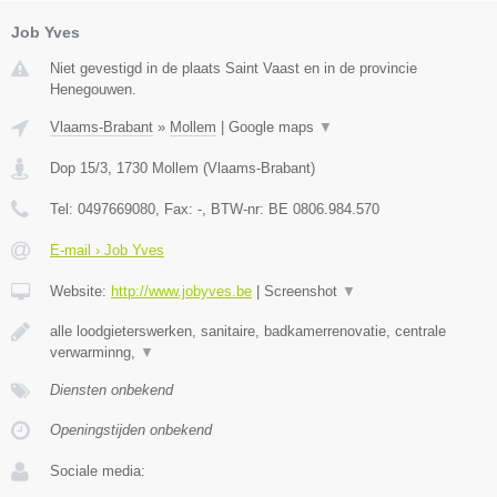
Job Yves
Niet gevestigd in de plaats Saint Vaast en in de provincie
Henegouwen.
Vlaams-Brabant
»
Mollem
|
Google maps
▼
Dop 15/3
,
1730
Mollem
(
Vlaams-Brabant
)
Tel:
0497669080
, Fax:
-
, BTW-nr:
BE 0806.984.570
E-mail › Job Yves
Website:
http://www.jobyves.be
|
Screenshot
▼
alle loodgieterswerken, sanitaire, badkamerrenovatie, centrale
verwarminng,
▼
Diensten onbekend
Openingstijden onbekend
Sociale media: