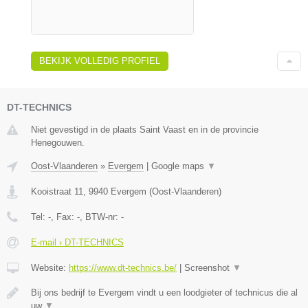
BEKIJK VOLLEDIG PROFIEL
DT-TECHNICS
Niet gevestigd in de plaats Saint Vaast en in de provincie
Henegouwen.
Oost-Vlaanderen
»
Evergem
|
Google maps
▼
Kooistraat 11
,
9940
Evergem
(
Oost-Vlaanderen
)
Tel:
-
, Fax:
-
, BTW-nr:
-
E-mail › DT-TECHNICS
Website:
https://www.dt-technics.be/
|
Screenshot
▼
Bij ons bedrijf te Evergem vindt u een loodgieter of technicus die al
uw
▼