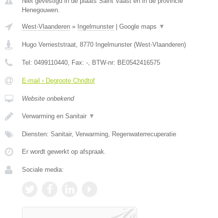
Niet gevestigd in de plaats Saint Vaast en in de provincie
Henegouwen.
West-Vlaanderen
»
Ingelmunster
|
Google maps
▼
Hugo Verrieststraat
,
8770
Ingelmunster
(
West-Vlaanderen
)
Tel:
0499110440
, Fax:
-
, BTW-nr:
BE0542416575
E-mail › Degroote Chridtof
Website onbekend
Verwarming en Sanitair
▼
Diensten: Sanitair, Verwarming, Regenwaterrecuperatie
Er wordt gewerkt op afspraak.
Sociale media: