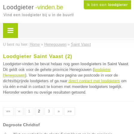
Ik ben een
loodgieter
Loodgieter
-vinden.be
Vind een loodgieter bij u in de buurt!
U bent nu hier:
Home
»
Henegouwen
»
Saint Vaast
Loodgieter Saint Vaast (2)
Loodgieter-vinden.be bevat helaas nog geen
loodgieters in Saint Vaast
.
Dit geldt ook voor de gehele provincie Henegouwen (
loodgieter
Henegouwen
). Voer bovenaan deze pagina uw postcode in voor de
dichtstbijzijnde loodgieters of ga naar
direct contact met loodgieters
om
via één e-mail in contact te komen met meerdere loodgieters tegelijk.
Hieronder worden nu overige resultaten getoond.
««
«
1
2
3
»
»»
Degroote Chridtof