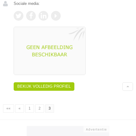
Sociale media:
BEKIJK VOLLEDIG PROFIEL
««
«
1
2
3