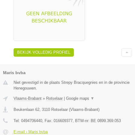
BEKIJK VOLLEDIG PROFIEL
Maris bvba
Niet gevestigd in de plaats Strepy Bracquegnies en in de provincie
Henegouwen.
Vlaams-Brabant
»
Rotselaar
|
Google maps
▼
Beukenlaan 62
,
3110
Rotselaar
(
Vlaams-Brabant
)
Tel:
0494706440
, Fax:
016609377
, BTW-nr:
BE 0899.369.053
E-mail › Maris bvba