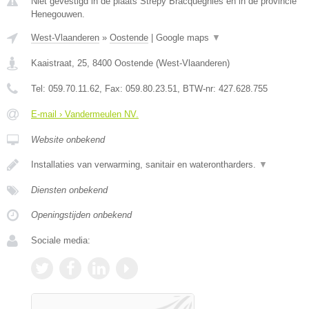
Niet gevestigd in de plaats Strepy Bracquegnies en in de provincie
Henegouwen.
West-Vlaanderen
»
Oostende
|
Google maps
▼
Kaaistraat, 25
,
8400
Oostende
(
West-Vlaanderen
)
Tel:
059.70.11.62
, Fax:
059.80.23.51
, BTW-nr:
427.628.755
E-mail › Vandermeulen NV.
Website onbekend
Installaties van verwarming, sanitair en waterontharders.
▼
Diensten onbekend
Openingstijden onbekend
Sociale media: