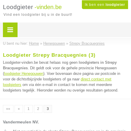
Ik ben een
loodgieter
Loodgieter
-vinden.be
Vind een loodgieter bij u in de buurt!
U bent nu hier:
Home
»
Henegouwen
»
Strepy Bracquegnies
Loodgieter Strepy Bracquegnies (3)
Loodgieter-vinden.be bevat helaas nog geen
loodgieters in Strepy
Bracquegnies
. Dit geldt ook voor de gehele provincie Henegouwen
(
loodgieter Henegouwen
). Voer bovenaan deze pagina uw postcode in
voor de dichtstbijzijnde loodgieters of ga naar
direct contact met
loodgieters
om via één e-mail in contact te komen met meerdere
loodgieters tegelijk. Hieronder worden nu overige resultaten getoond.
««
«
1
2
3
Vandermeulen NV.