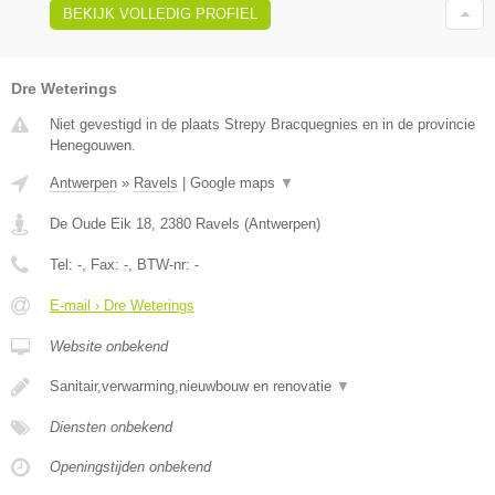
BEKIJK VOLLEDIG PROFIEL
Dre Weterings
Niet gevestigd in de plaats Strepy Bracquegnies en in de provincie
Henegouwen.
Antwerpen
»
Ravels
|
Google maps
▼
De Oude Eik 18
,
2380
Ravels
(
Antwerpen
)
Tel:
-
, Fax:
-
, BTW-nr:
-
E-mail › Dre Weterings
Website onbekend
Sanitair,verwarming,nieuwbouw en renovatie
▼
Diensten onbekend
Openingstijden onbekend