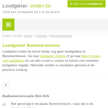
Ik ben een
loodgieter
Loodgieter
-vinden.be
Vind een loodgieter bij u in de buurt!
U bent nu hier:
Home
»
Limburg
»
Bommershoven
Loodgieter Bommershoven
Loodgieter-vinden.be bevat helaas nog geen
loodgieters in
Bommershoven
. Ga naar
loodgieter Limburg
of ga naar
direct contact
met loodgieters
om via één e-mail in contact te komen met meerdere
loodgieters tegelijk. Hieronder worden nu resultaten getoond uit de
provincie Limburg.
1
Badkamerrenovatie Brié Dirk
Niet gevestigd in de plaats Bommershoven, maar wel in de