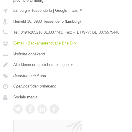
provincie Limburg.
Limburg
»
Tessenderlo
|
Google maps
▼
Heiveld 30
,
3980
Tessenderlo
(
Limburg
)
Tel:
0494-205218 013337743
, Fax:
-
, BTW-nr:
BE 0875575448
E-mail › Badkamerrenovatie Brié Dirk
Website onbekend
Alle kleine en grote herstellingen
▼
Diensten onbekend
Openingstijden onbekend
Sociale media: