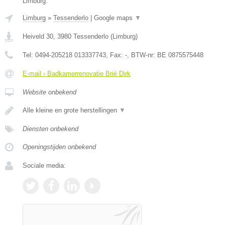
Limburg.
Limburg
»
Tessenderlo
|
Google maps
▼
Heiveld 30
,
3980
Tessenderlo
(
Limburg
)
Tel:
0494-205218 013337743
, Fax:
-
, BTW-nr:
BE 0875575448
E-mail › Badkamerrenovatie Brié Dirk
Website onbekend
Alle kleine en grote herstellingen
▼
Diensten onbekend
Openingstijden onbekend
Sociale media: