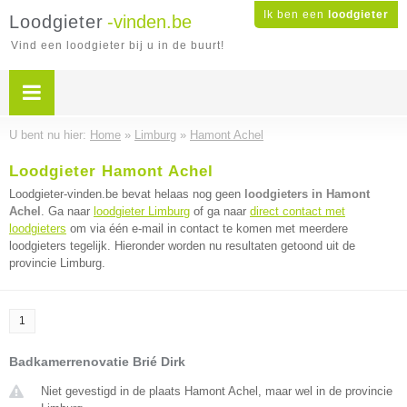
Ik ben een
loodgieter
Loodgieter
-vinden.be
Vind een loodgieter bij u in de buurt!
U bent nu hier:
Home
»
Limburg
»
Hamont Achel
Loodgieter Hamont Achel
Loodgieter-vinden.be bevat helaas nog geen
loodgieters in Hamont
Achel
. Ga naar
loodgieter Limburg
of ga naar
direct contact met
loodgieters
om via één e-mail in contact te komen met meerdere
loodgieters tegelijk. Hieronder worden nu resultaten getoond uit de
provincie Limburg.
1
Badkamerrenovatie Brié Dirk
Niet gevestigd in de plaats Hamont Achel, maar wel in de provincie