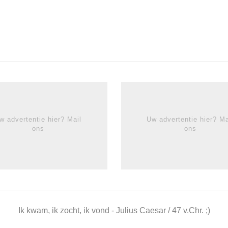
w advertentie hier? Mail
Uw advertentie hier? Ma
ons
ons
Ik kwam, ik zocht, ik vond - Julius Caesar / 47 v.Chr. ;)