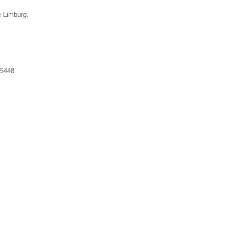
e Limburg.
5448