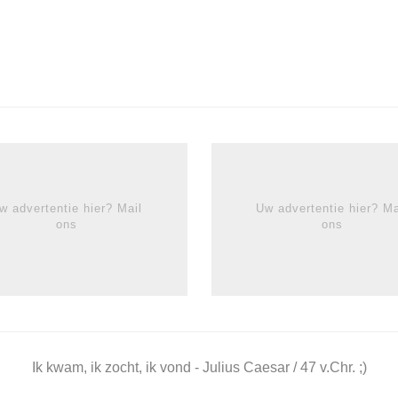
w advertentie hier? Mail
Uw advertentie hier? Ma
ons
ons
Ik kwam, ik zocht, ik vond - Julius Caesar / 47 v.Chr. ;)