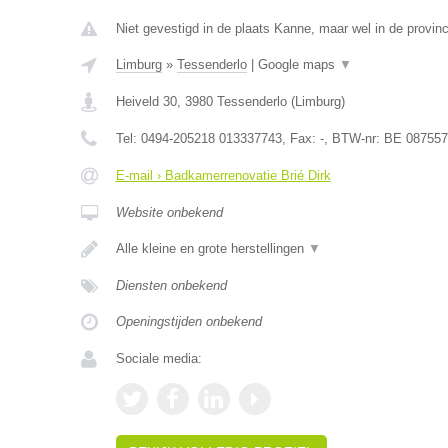
Niet gevestigd in de plaats Kanne, maar wel in de provin
Limburg
»
Tessenderlo
|
Google maps
▼
Heiveld 30
,
3980
Tessenderlo
(
Limburg
)
Tel:
0494-205218 013337743
, Fax:
-
, BTW-nr:
BE 087557
E-mail › Badkamerrenovatie Brié Dirk
Website onbekend
Alle kleine en grote herstellingen
▼
Diensten onbekend
Openingstijden onbekend
Sociale media: