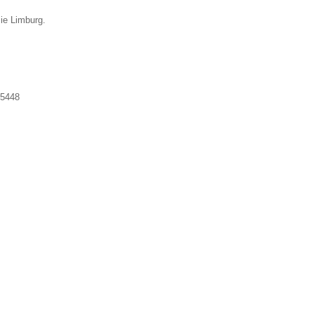
cie Limburg.
5448