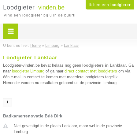
Ik ben een
loodgieter
Loodgieter
-vinden.be
Vind een loodgieter bij u in de buurt!
U bent nu hier:
Home
»
Limburg
»
Lanklaar
Loodgieter Lanklaar
Loodgieter-vinden.be bevat helaas nog geen
loodgieters in Lanklaar
. Ga
naar
loodgieter Limburg
of ga naar
direct contact met loodgieters
om via
één e-mail in contact te komen met meerdere loodgieters tegelijk.
Hieronder worden nu resultaten getoond uit de provincie Limburg.
1
Badkamerrenovatie Brié Dirk
Niet gevestigd in de plaats Lanklaar, maar wel in de provincie
Limburg.