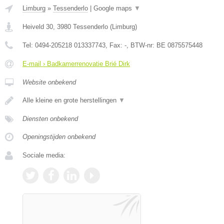
Limburg
»
Tessenderlo
|
Google maps
▼
Heiveld 30
,
3980
Tessenderlo
(
Limburg
)
Tel:
0494-205218 013337743
, Fax:
-
, BTW-nr:
BE 0875575448
E-mail › Badkamerrenovatie Brié Dirk
Website onbekend
Alle kleine en grote herstellingen
▼
Diensten onbekend
Openingstijden onbekend
Sociale media: