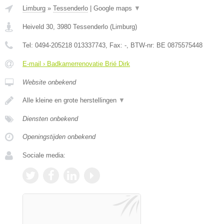
Limburg
»
Tessenderlo
|
Google maps
▼
Heiveld 30
,
3980
Tessenderlo
(
Limburg
)
Tel:
0494-205218 013337743
, Fax:
-
, BTW-nr:
BE 0875575448
E-mail › Badkamerrenovatie Brié Dirk
Website onbekend
Alle kleine en grote herstellingen
▼
Diensten onbekend
Openingstijden onbekend
Sociale media: