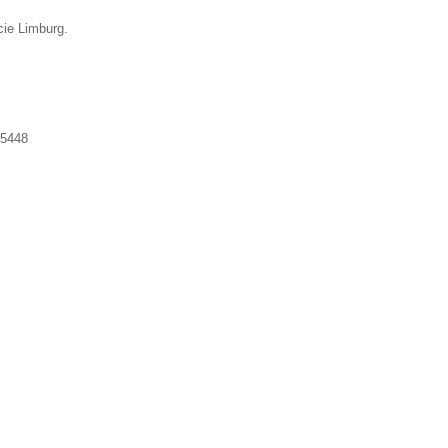
cie Limburg.
5448