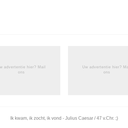
w advertentie hier? Mail
Uw advertentie hier? Ma
ons
ons
Ik kwam, ik zocht, ik vond - Julius Caesar / 47 v.Chr. ;)