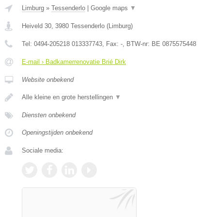
Limburg
»
Tessenderlo
|
Google maps
▼
Heiveld 30
,
3980
Tessenderlo
(
Limburg
)
Tel:
0494-205218 013337743
, Fax:
-
, BTW-nr:
BE 0875575448
E-mail › Badkamerrenovatie Brié Dirk
Website onbekend
Alle kleine en grote herstellingen
▼
Diensten onbekend
Openingstijden onbekend
Sociale media: