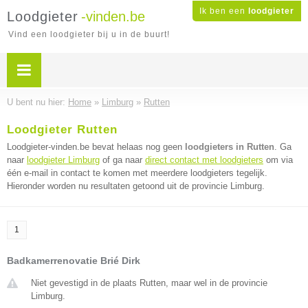
Ik ben een
loodgieter
Loodgieter
-vinden.be
Vind een loodgieter bij u in de buurt!
U bent nu hier:
Home
»
Limburg
»
Rutten
Loodgieter Rutten
Loodgieter-vinden.be bevat helaas nog geen
loodgieters in Rutten
. Ga
naar
loodgieter Limburg
of ga naar
direct contact met loodgieters
om via
één e-mail in contact te komen met meerdere loodgieters tegelijk.
Hieronder worden nu resultaten getoond uit de provincie Limburg.
1
Badkamerrenovatie Brié Dirk
Niet gevestigd in de plaats Rutten, maar wel in de provincie
Limburg.