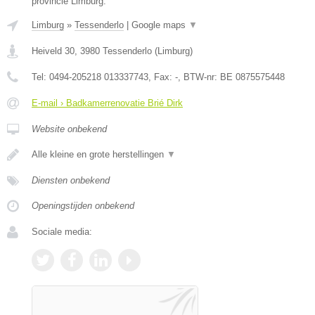
provincie Limburg.
Limburg
»
Tessenderlo
|
Google maps
▼
Heiveld 30
,
3980
Tessenderlo
(
Limburg
)
Tel:
0494-205218 013337743
, Fax:
-
, BTW-nr:
BE 0875575448
E-mail › Badkamerrenovatie Brié Dirk
Website onbekend
Alle kleine en grote herstellingen
▼
Diensten onbekend
Openingstijden onbekend
Sociale media: