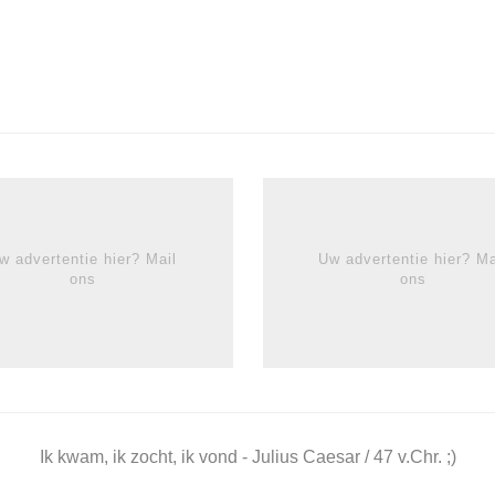
w advertentie hier? Mail
Uw advertentie hier? Ma
ons
ons
Ik kwam, ik zocht, ik vond - Julius Caesar / 47 v.Chr. ;)