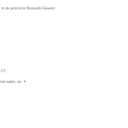
l in de provincie Brussels-Gewest.
-7/7
kend water, wc
▼