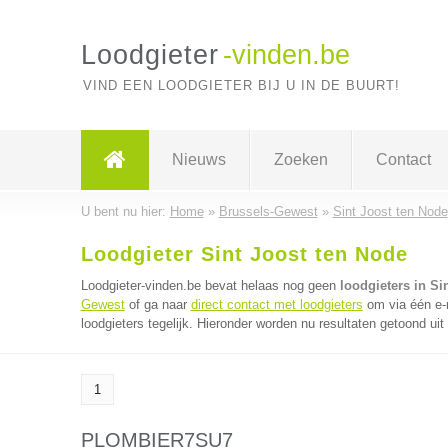
Loodgieter
-vinden.be
VIND EEN LOODGIETER BIJ U IN DE BUURT!
Nieuws
Zoeken
Contact
U bent nu hier:
Home
»
Brussels-Gewest
»
Sint Joost ten Node
Loodgieter Sint Joost ten Node
Loodgieter-vinden.be bevat helaas nog geen
loodgieters in Si
Gewest
of ga naar
direct contact met loodgieters
om via één e-
loodgieters tegelijk. Hieronder worden nu resultaten getoond ui
1
PLOMBIER7SU7