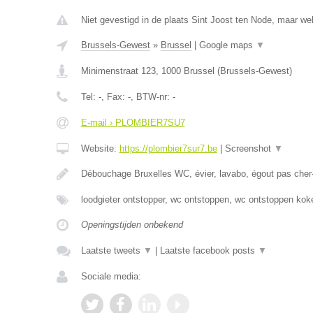
Niet gevestigd in de plaats Sint Joost ten Node, maar we
Brussels-Gewest
»
Brussel
|
Google maps
▼
Minimenstraat 123
,
1000
Brussel
(
Brussels-Gewest
)
Tel:
-
, Fax:
-
, BTW-nr:
-
E-mail › PLOMBIER7SU7
Website:
https://plombier7sur7.be
|
Screenshot
▼
Débouchage Bruxelles WC, évier, lavabo, égout pas cher
loodgieter ontstopper, wc ontstoppen, wc ontstoppen ko
Openingstijden onbekend
Laatste tweets
▼
|
Laatste facebook posts
▼
Sociale media: