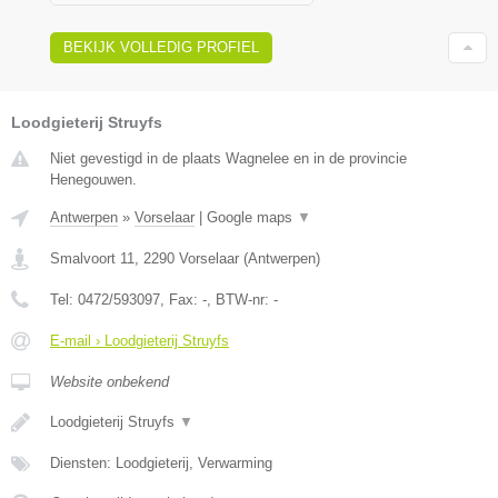
BEKIJK VOLLEDIG PROFIEL
Loodgieterij Struyfs
Niet gevestigd in de plaats Wagnelee en in de provincie
Henegouwen.
Antwerpen
»
Vorselaar
|
Google maps
▼
Smalvoort 11
,
2290
Vorselaar
(
Antwerpen
)
Tel:
0472/593097
, Fax:
-
, BTW-nr:
-
E-mail › Loodgieterij Struyfs
Website onbekend
Loodgieterij Struyfs
▼
Diensten: Loodgieterij, Verwarming