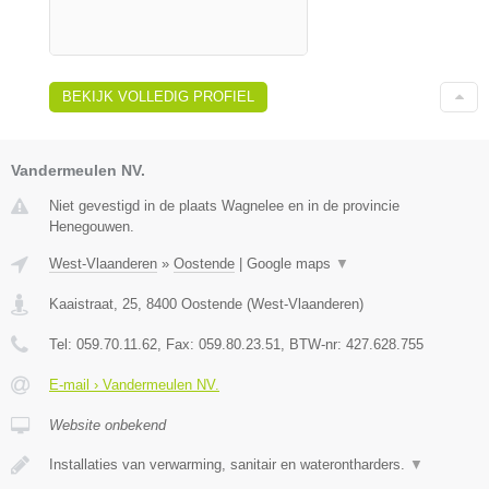
BEKIJK VOLLEDIG PROFIEL
Vandermeulen NV.
Niet gevestigd in de plaats Wagnelee en in de provincie
Henegouwen.
West-Vlaanderen
»
Oostende
|
Google maps
▼
Kaaistraat, 25
,
8400
Oostende
(
West-Vlaanderen
)
Tel:
059.70.11.62
, Fax:
059.80.23.51
, BTW-nr:
427.628.755
E-mail › Vandermeulen NV.
Website onbekend
Installaties van verwarming, sanitair en waterontharders.
▼