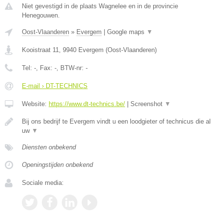
Niet gevestigd in de plaats Wagnelee en in de provincie
Henegouwen.
Oost-Vlaanderen
»
Evergem
|
Google maps
▼
Kooistraat 11
,
9940
Evergem
(
Oost-Vlaanderen
)
Tel:
-
, Fax:
-
, BTW-nr:
-
E-mail › DT-TECHNICS
Website:
https://www.dt-technics.be/
|
Screenshot
▼
Bij ons bedrijf te Evergem vindt u een loodgieter of technicus die al
uw
▼
Diensten onbekend
Openingstijden onbekend
Sociale media: