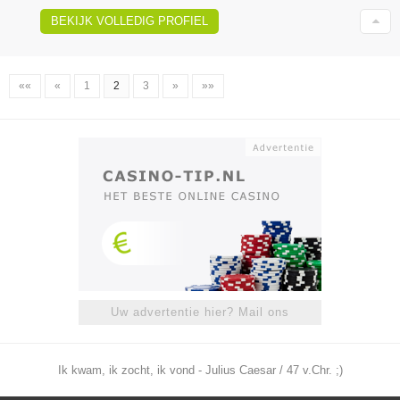
BEKIJK VOLLEDIG PROFIEL
««
«
1
2
3
»
»»
Uw advertentie hier? Mail ons
Ik kwam, ik zocht, ik vond - Julius Caesar / 47 v.Chr. ;)