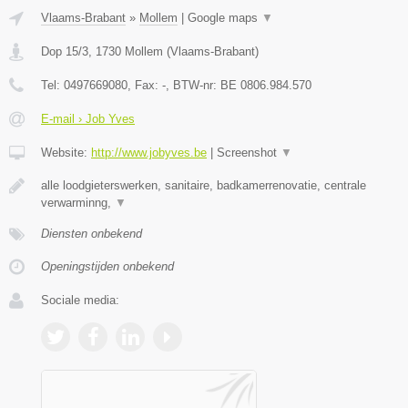
Vlaams-Brabant
»
Mollem
|
Google maps
▼
Dop 15/3
,
1730
Mollem
(
Vlaams-Brabant
)
Tel:
0497669080
, Fax:
-
, BTW-nr:
BE 0806.984.570
E-mail › Job Yves
Website:
http://www.jobyves.be
|
Screenshot
▼
alle loodgieterswerken, sanitaire, badkamerrenovatie, centrale
verwarminng,
▼
Diensten onbekend
Openingstijden onbekend
Sociale media: