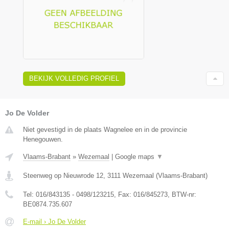
BEKIJK VOLLEDIG PROFIEL
Jo De Volder
Niet gevestigd in de plaats Wagnelee en in de provincie
Henegouwen.
Vlaams-Brabant
»
Wezemaal
|
Google maps
▼
Steenweg op Nieuwrode 12
,
3111
Wezemaal
(
Vlaams-Brabant
)
Tel:
016/843135 - 0498/123215
, Fax:
016/845273
, BTW-nr:
BE0874.735.607
E-mail › Jo De Volder