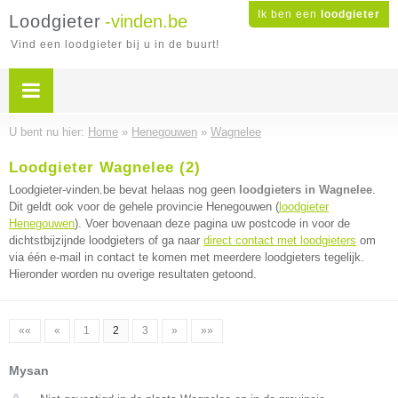
Ik ben een
loodgieter
Loodgieter
-vinden.be
Vind een loodgieter bij u in de buurt!
U bent nu hier:
Home
»
Henegouwen
»
Wagnelee
Loodgieter Wagnelee (2)
Loodgieter-vinden.be bevat helaas nog geen
loodgieters in Wagnelee
.
Dit geldt ook voor de gehele provincie Henegouwen (
loodgieter
Henegouwen
). Voer bovenaan deze pagina uw postcode in voor de
dichtstbijzijnde loodgieters of ga naar
direct contact met loodgieters
om
via één e-mail in contact te komen met meerdere loodgieters tegelijk.
Hieronder worden nu overige resultaten getoond.
««
«
1
2
3
»
»»
Mysan