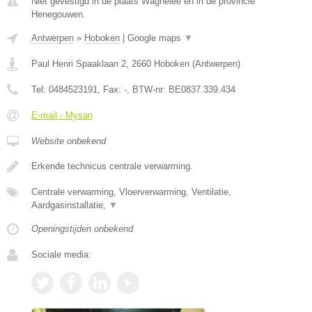
Niet gevestigd in de plaats Wagnelee en in de provincie
Henegouwen.
Antwerpen
»
Hoboken
|
Google maps
▼
Paul Henri Spaaklaan 2
,
2660
Hoboken
(
Antwerpen
)
Tel:
0484523191
, Fax:
-
, BTW-nr:
BE0837.339.434
E-mail › Mysan
Website onbekend
Erkende technicus centrale verwarming.
Centrale verwarming, Vloerverwarming, Ventilatie,
Aardgasinstallatie,
▼
Openingstijden onbekend
Sociale media: