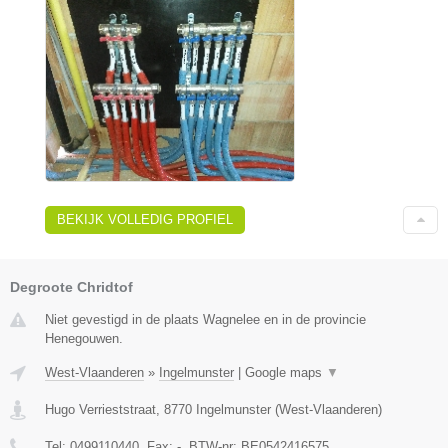
BEKIJK VOLLEDIG PROFIEL
Degroote Chridtof
Niet gevestigd in de plaats Wagnelee en in de provincie
Henegouwen.
West-Vlaanderen
»
Ingelmunster
|
Google maps
▼
Hugo Verrieststraat
,
8770
Ingelmunster
(
West-Vlaanderen
)
Tel:
0499110440
, Fax:
-
, BTW-nr:
BE0542416575