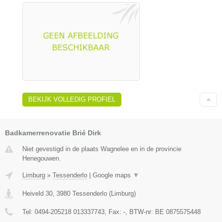
BEKIJK VOLLEDIG PROFIEL
Badkamerrenovatie Brié Dirk
Niet gevestigd in de plaats Wagnelee en in de provincie
Henegouwen.
Limburg
»
Tessenderlo
|
Google maps
▼
Heiveld 30
,
3980
Tessenderlo
(
Limburg
)
Tel:
0494-205218 013337743
, Fax:
-
, BTW-nr:
BE 0875575448