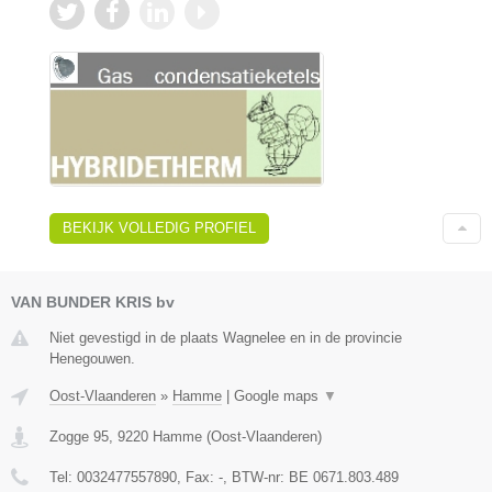
BEKIJK VOLLEDIG PROFIEL
VAN BUNDER KRIS bv
Niet gevestigd in de plaats Wagnelee en in de provincie
Henegouwen.
Oost-Vlaanderen
»
Hamme
|
Google maps
▼
Zogge 95
,
9220
Hamme
(
Oost-Vlaanderen
)
Tel:
0032477557890
, Fax:
-
, BTW-nr:
BE 0671.803.489