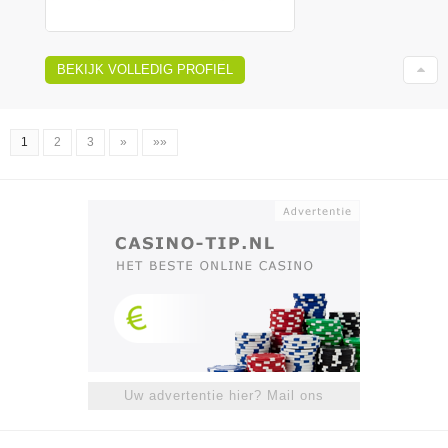
BEKIJK VOLLEDIG PROFIEL
1
2
3
»
»»
Uw advertentie hier? Mail ons