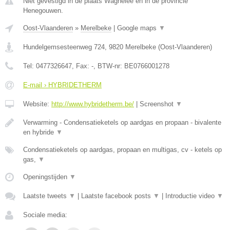
Niet gevestigd in de plaats Wagnelee en in de provincie
Henegouwen.
Oost-Vlaanderen
»
Merelbeke
|
Google maps
▼
Hundelgemsesteenweg 724
,
9820
Merelbeke
(
Oost-Vlaanderen
)
Tel:
0477326647
, Fax:
-
, BTW-nr:
BE0766001278
E-mail › HYBRIDETHERM
Website:
http://www.hybridetherm.be/
|
Screenshot
▼
Verwarming - Condensatieketels op aardgas en propaan - bivalente
en hybride
▼
Condensatieketels op aardgas, propaan en multigas, cv - ketels op
gas,
▼
Openingstijden
▼
Laatste tweets
▼
|
Laatste facebook posts
▼
|
Introductie video
▼
Sociale media: