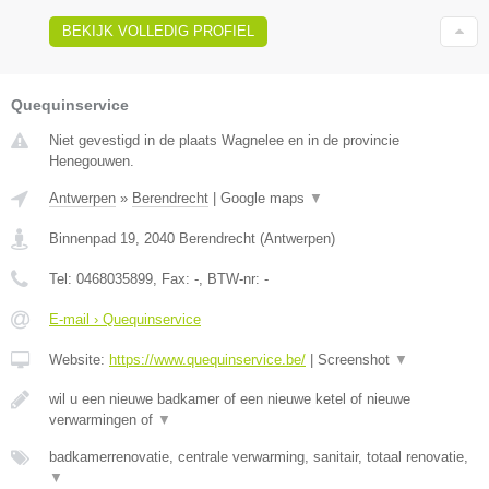
BEKIJK VOLLEDIG PROFIEL
Quequinservice
Niet gevestigd in de plaats Wagnelee en in de provincie
Henegouwen.
Antwerpen
»
Berendrecht
|
Google maps
▼
Binnenpad 19
,
2040
Berendrecht
(
Antwerpen
)
Tel:
0468035899
, Fax:
-
, BTW-nr:
-
E-mail › Quequinservice
Website:
https://www.quequinservice.be/
|
Screenshot
▼
wil u een nieuwe badkamer of een nieuwe ketel of nieuwe
verwarmingen of
▼
badkamerrenovatie, centrale verwarming, sanitair, totaal renovatie,
▼