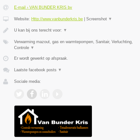
E-mail › VAN BUNDER KRIS bv
Website:
Http://www.vanbunderkris.be
|
Screenshot
▼
U kan bij ons terecht voor:
▼
Verwarming mazout, gas en warmtepompen, Sanitair, Verluchting,
Controle
▼
Er wordt gewerkt op afspraak.
Laatste facebook posts
▼
Sociale media: