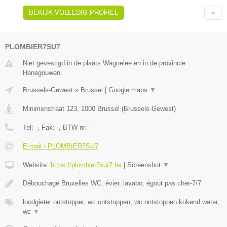
BEKIJK VOLLEDIG PROFIEL
PLOMBIER7SU7
Niet gevestigd in de plaats Wagnelee en in de provincie
Henegouwen.
Brussels-Gewest
»
Brussel
|
Google maps
▼
Minimenstraat 123
,
1000
Brussel
(
Brussels-Gewest
)
Tel:
-
, Fax:
-
, BTW-nr:
-
E-mail › PLOMBIER7SU7
Website:
https://plombier7sur7.be
|
Screenshot
▼
Débouchage Bruxelles WC, évier, lavabo, égout pas cher-7/7
loodgieter ontstopper, wc ontstoppen, wc ontstoppen kokend water,
wc
▼