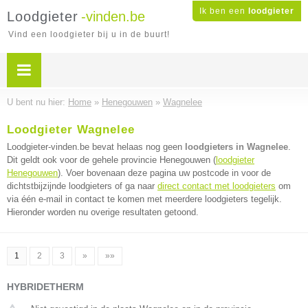
Ik ben een
loodgieter
Loodgieter
-vinden.be
Vind een loodgieter bij u in de buurt!
U bent nu hier:
Home
»
Henegouwen
»
Wagnelee
Loodgieter Wagnelee
Loodgieter-vinden.be bevat helaas nog geen
loodgieters in Wagnelee
.
Dit geldt ook voor de gehele provincie Henegouwen (
loodgieter
Henegouwen
). Voer bovenaan deze pagina uw postcode in voor de
dichtstbijzijnde loodgieters of ga naar
direct contact met loodgieters
om
via één e-mail in contact te komen met meerdere loodgieters tegelijk.
Hieronder worden nu overige resultaten getoond.
1
2
3
»
»»
HYBRIDETHERM