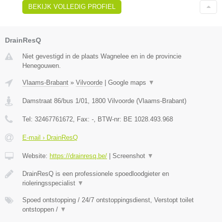
BEKIJK VOLLEDIG PROFIEL
DrainResQ
Niet gevestigd in de plaats Wagnelee en in de provincie
Henegouwen.
Vlaams-Brabant
»
Vilvoorde
|
Google maps
▼
Damstraat 86/bus 1/01
,
1800
Vilvoorde
(
Vlaams-Brabant
)
Tel:
32467761672
, Fax:
-
, BTW-nr:
BE 1028.493.968
E-mail › DrainResQ
Website:
https://drainresq.be/
|
Screenshot
▼
DrainResQ is een professionele spoedloodgieter en
rioleringsspecialist
▼
Spoed ontstopping / 24/7 ontstoppingsdienst, Verstopt toilet
ontstoppen /
▼