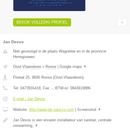
BEKIJK VOLLEDIG PROFIEL
Jan Devos
Niet gevestigd in de plaats Wagnelee en in de provincie
Henegouwen.
Oost-Vlaanderen
»
Ronse
|
Google maps
▼
Floreal 25
,
9600
Ronse
(
Oost-Vlaanderen
)
Tel:
0473555418
, Fax:
-
, BTW-nr:
0843619886
E-mail › Jan Devos
Website:
http://www.jdv-sani-cv.com
|
Screenshot
▼
Jan Devos is een ervaren installateur van sanitair, centrale
verwarming,
▼