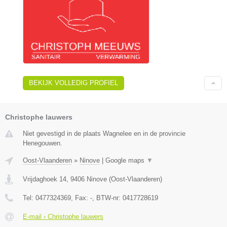
BEKIJK VOLLEDIG PROFIEL
Christophe lauwers
Niet gevestigd in de plaats Wagnelee en in de provincie
Henegouwen.
Oost-Vlaanderen
»
Ninove
|
Google maps
▼
Vrijdaghoek 14
,
9406
Ninove
(
Oost-Vlaanderen
)
Tel:
0477324369
, Fax:
-
, BTW-nr:
0417728619
E-mail › Christophe lauwers