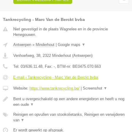
Tankrecycling - Marc Van de Berckt bvba
Niet gevestigd in de plaats Wagnelee en in de provincie
Henegouwen.
Antwerpen
»
Minderhout
|
Google maps
▼
Venhoefweg, 38
,
2322
Minderhout
(
Antwerpen
)
Tel:
03/636.11.48
, Fax:
-
, BTW-nr:
BE0475.070.663
E-mail › Tankrecycling - Marc Van de Berckt bvba
Website:
https://www.tankrecycling.be/
|
Screenshot
▼
Bent u overgeschakeld op een andere energiebron en heeft u nog
een oude
▼
Reinigen en opvullen van stookolietanks, Reinigen en verwijderen
van
▼
Er wordt gewerkt op afspraak.