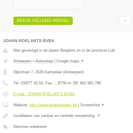
BEKIJK VOLLEDIG PROFIEL
JOHAN ROELANTS BVBA
Niet gevestigd in de plaats Bergilers en in de provincie Luik.
Antwerpen
»
Aartselaar
|
Google maps
▼
Dijkstraat 7
,
2630
Aartselaar
(
Antwerpen
)
Tel:
03/877.16.50
, Fax:
-
, BTW-nr:
BE 462 981 790
E-mail › JOHAN ROELANTS BVBA
Website:
http://www.johanroelants.be
|
Screenshot
▼
Installateur van sanitair en centrale verwarming.
▼
Diensten onbekend