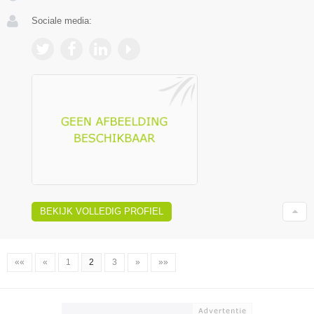
Sociale media:
BEKIJK VOLLEDIG PROFIEL
««
«
1
2
3
»
»»