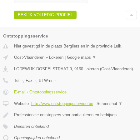
BEKIJK VOLLEDIG PROFIEL
Ontstoppingsservice
Niet gevestigd in de plaats Bergilers en in de provincie Luik.
Oost-Vlaanderen
»
Lokeren
|
Google maps
▼
LODEWIJK DOSFELSTRAAT 9
,
9160
Lokeren
(
Oost-Vlaanderen
)
Tel:
-
, Fax:
-
, BTW-nr:
-
E-mail › Ontstoppingsservice
Website:
http://www.ontstoppingsservice.be
|
Screenshot
▼
Professionele ontstoppers voor particulieren en bedrijven.
Diensten onbekend
Openingstijden onbekend