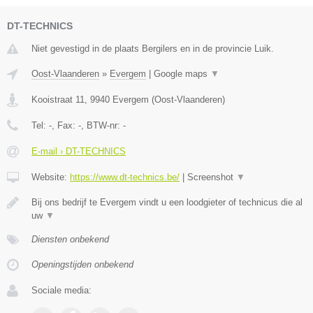
DT-TECHNICS
Niet gevestigd in de plaats Bergilers en in de provincie Luik.
Oost-Vlaanderen
»
Evergem
|
Google maps
▼
Kooistraat 11
,
9940
Evergem
(
Oost-Vlaanderen
)
Tel:
-
, Fax:
-
, BTW-nr:
-
E-mail › DT-TECHNICS
Website:
https://www.dt-technics.be/
|
Screenshot
▼
Bij ons bedrijf te Evergem vindt u een loodgieter of technicus die al
uw
▼
Diensten onbekend
Openingstijden onbekend
Sociale media: