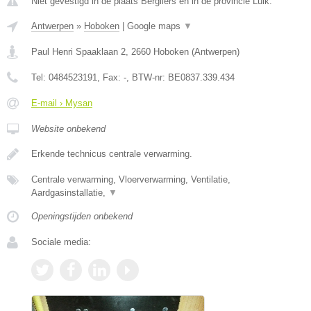
Niet gevestigd in de plaats Bergilers en in de provincie Luik.
Antwerpen
»
Hoboken
|
Google maps
▼
Paul Henri Spaaklaan 2
,
2660
Hoboken
(
Antwerpen
)
Tel:
0484523191
, Fax:
-
, BTW-nr:
BE0837.339.434
E-mail › Mysan
Website onbekend
Erkende technicus centrale verwarming.
Centrale verwarming, Vloerverwarming, Ventilatie,
Aardgasinstallatie,
▼
Openingstijden onbekend
Sociale media: