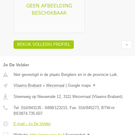
BEKIJK VOLLEDIG PROFIEL
Jo De Volder
Niet gevestigd in de plaats Bergilers en in de provincie Luik.
Vlaams-Brabant
»
Wezemaal
|
Google maps
▼
Steenweg op Nieuwrode 12
,
3111
Wezemaal
(
Vlaams-Brabant
)
Tel:
016/843135 - 0498/123215
, Fax:
016/845273
, BTW-nr:
BE0874.735.607
E-mail › Jo De Volder
Website:
http://www.xrey.be
|
Screenshot
▼