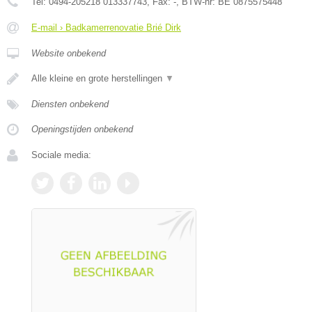
Tel:
0494-205218 013337743
, Fax:
-
, BTW-nr:
BE 0875575448
E-mail › Badkamerrenovatie Brié Dirk
Website onbekend
Alle kleine en grote herstellingen
▼
Diensten onbekend
Openingstijden onbekend
Sociale media: