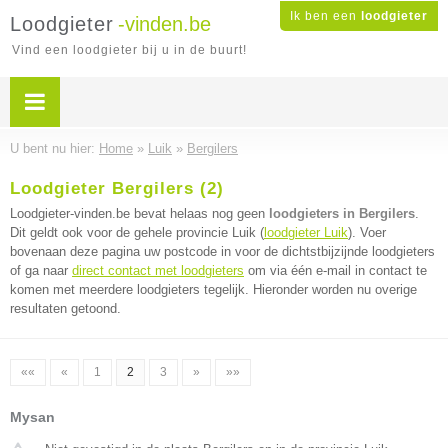
Ik ben een
loodgieter
Loodgieter
-vinden.be
Vind een loodgieter bij u in de buurt!
U bent nu hier:
Home
»
Luik
»
Bergilers
Loodgieter Bergilers (2)
Loodgieter-vinden.be bevat helaas nog geen
loodgieters in Bergilers
.
Dit geldt ook voor de gehele provincie Luik (
loodgieter Luik
). Voer
bovenaan deze pagina uw postcode in voor de dichtstbijzijnde loodgieters
of ga naar
direct contact met loodgieters
om via één e-mail in contact te
komen met meerdere loodgieters tegelijk. Hieronder worden nu overige
resultaten getoond.
««
«
1
2
3
»
»»
Mysan