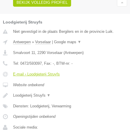
BEKIJK VOLLEDIG PROFIEL
Loodgieterij Struyfs
Niet gevestigd in de plaats Bergilers en in de provincie Luik.
Antwerpen
»
Vorselaar
|
Google maps
▼
Smalvoort 11
,
2290
Vorselaar
(
Antwerpen
)
Tel:
0472/593097
, Fax:
-
, BTW-nr:
-
E-mail › Loodgieterij Struyfs
Website onbekend
Loodgieterij Struyfs
▼
Diensten: Loodgieterij, Verwarming
Openingstijden onbekend
Sociale media: