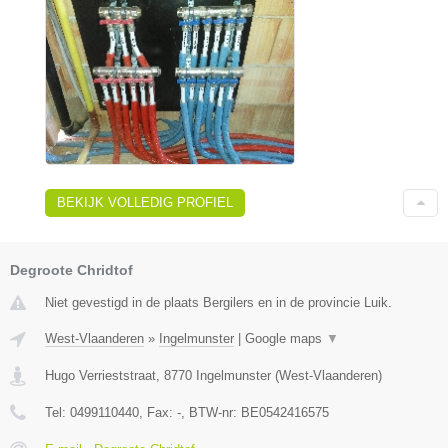
BEKIJK VOLLEDIG PROFIEL
Degroote Chridtof
Niet gevestigd in de plaats Bergilers en in de provincie Luik.
West-Vlaanderen
»
Ingelmunster
|
Google maps
▼
Hugo Verrieststraat
,
8770
Ingelmunster
(
West-Vlaanderen
)
Tel:
0499110440
, Fax:
-
, BTW-nr:
BE0542416575