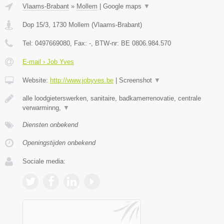
Vlaams-Brabant
»
Mollem
|
Google maps
▼
Dop 15/3
,
1730
Mollem
(
Vlaams-Brabant
)
Tel:
0497669080
, Fax:
-
, BTW-nr:
BE 0806.984.570
E-mail › Job Yves
Website:
http://www.jobyves.be
|
Screenshot
▼
alle loodgieterswerken, sanitaire, badkamerrenovatie, centrale
verwarminng,
▼
Diensten onbekend
Openingstijden onbekend
Sociale media: