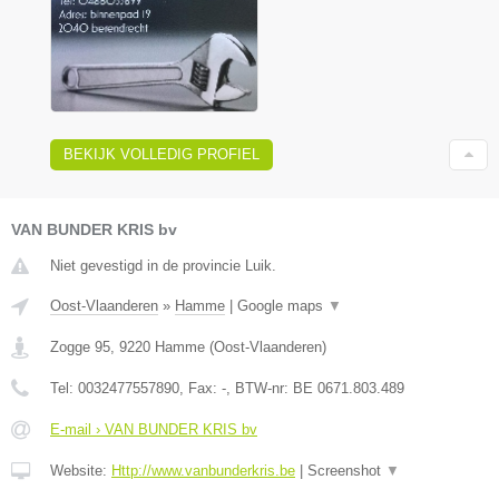
BEKIJK VOLLEDIG PROFIEL
VAN BUNDER KRIS bv
Niet gevestigd in de provincie Luik.
Oost-Vlaanderen
»
Hamme
|
Google maps
▼
Zogge 95
,
9220
Hamme
(
Oost-Vlaanderen
)
Tel:
0032477557890
, Fax:
-
, BTW-nr:
BE 0671.803.489
E-mail › VAN BUNDER KRIS bv
Website:
Http://www.vanbunderkris.be
|
Screenshot
▼