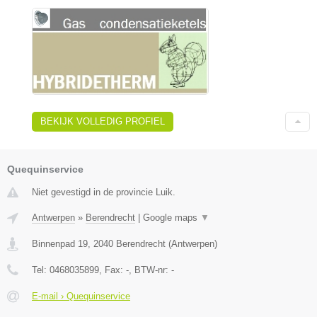
BEKIJK VOLLEDIG PROFIEL
Quequinservice
Niet gevestigd in de provincie Luik.
Antwerpen
»
Berendrecht
|
Google maps
▼
Binnenpad 19
,
2040
Berendrecht
(
Antwerpen
)
Tel:
0468035899
, Fax:
-
, BTW-nr:
-
E-mail › Quequinservice