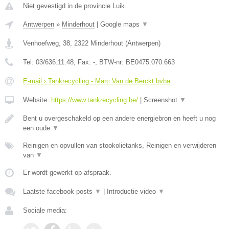
Niet gevestigd in de provincie Luik.
Antwerpen
»
Minderhout
|
Google maps
▼
Venhoefweg, 38
,
2322
Minderhout
(
Antwerpen
)
Tel:
03/636.11.48
, Fax:
-
, BTW-nr:
BE0475.070.663
E-mail › Tankrecycling - Marc Van de Berckt bvba
Website:
https://www.tankrecycling.be/
|
Screenshot
▼
Bent u overgeschakeld op een andere energiebron en heeft u nog
een oude
▼
Reinigen en opvullen van stookolietanks, Reinigen en verwijderen
van
▼
Er wordt gewerkt op afspraak.
Laatste facebook posts
▼
|
Introductie video
▼
Sociale media: