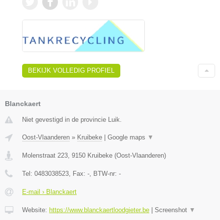
BEKIJK VOLLEDIG PROFIEL
Blanckaert
Niet gevestigd in de provincie Luik.
Oost-Vlaanderen
»
Kruibeke
|
Google maps
▼
Molenstraat 223
,
9150
Kruibeke
(
Oost-Vlaanderen
)
Tel:
0483038523
, Fax:
-
, BTW-nr:
-
E-mail › Blanckaert
Website:
https://www.blanckaertloodgieter.be
|
Screenshot
▼