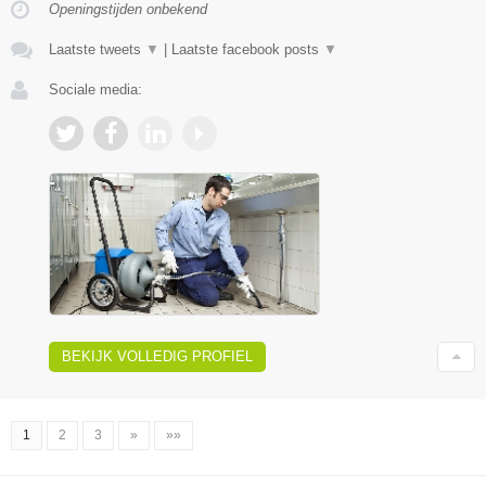
Openingstijden onbekend
Laatste tweets
▼
|
Laatste facebook posts
▼
Sociale media:
BEKIJK VOLLEDIG PROFIEL
1
2
3
»
»»