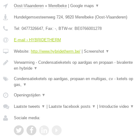
Oost-Vlaanderen
»
Merelbeke
|
Google maps
▼
Hundelgemsesteenweg 724
,
9820
Merelbeke
(
Oost-Vlaanderen
)
Tel:
0477326647
, Fax:
-
, BTW-nr:
BE0766001278
E-mail › HYBRIDETHERM
Website:
http://www.hybridetherm.be/
|
Screenshot
▼
Verwarming - Condensatieketels op aardgas en propaan - bivalente
en hybride
▼
Condensatieketels op aardgas, propaan en multigas, cv - ketels op
gas,
▼
Openingstijden
▼
Laatste tweets
▼
|
Laatste facebook posts
▼
|
Introductie video
▼
Sociale media: