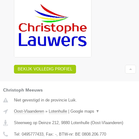
BEKIJK VOLLEDIG PROFIEL
Christoph Meeuws
Niet gevestigd in de provincie Luik.
Oost-Vlaanderen
»
Lotenhulle
|
Google maps
▼
Steenweg op Deinze 212
,
9880
Lotenhulle
(
Oost-Vlaanderen
)
Tel:
0495777433
, Fax:
-
, BTW-nr:
BE 0808.206.770