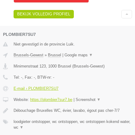
BEKIJK VOLLEDIG PROFIEL
PLOMBIER7SU7
Niet gevestigd in de provincie Luik.
Brussels-Gewest
»
Brussel
|
Google maps
▼
Minimenstraat 123
,
1000
Brussel
(
Brussels-Gewest
)
Tel:
-
, Fax:
-
, BTW-nr:
-
E-mail › PLOMBIER7SU7
Website:
https://plombier7sur7.be
|
Screenshot
▼
Débouchage Bruxelles WC, évier, lavabo, égout pas cher-7/7
loodgieter ontstopper, wc ontstoppen, wc ontstoppen kokend water,
wc
▼