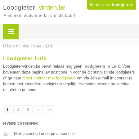
Ik ben een
loodgieter
Loodgieter
-vinden.be
Vind een loodgieter bij u in de buurt!
U bent nu hier:
Home
»
Luik
Loodgieter Luik
Loodgieter-vinden.be bevat helaas nog geen
loodgieters in Luik
. Voer
bovenaan deze pagina uw postcode in voor de dichtstbijzijnde loodgieters
of ga naar
direct contact met loodgieters
om via één e-mail in contact te
komen met meerdere loodgieters tegelijk. Hieronder worden nu overige
resultaten getoond.
1
2
3
»
»»
HYBRIDETHERM
Niet gevestigd in de provincie Luik.