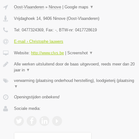
Oost-Vlaanderen
»
Ninove
|
Google maps
▼
Vrijdaghoek 14
,
9406
Ninove
(
Oost-Vlaanderen
)
Tel:
0477324369
, Fax:
-
, BTW-nr:
0417728619
E-mail › Christophe lauwers
Website:
http://www.clvs.be
|
Screenshot
▼
Alle werken uitsluitend door de baas uitgevoerd, reeds meer dan 20
jaar in
▼
verwarming (plaatsing onderhoud herstelling), loodgieterij (plaatsing
▼
Openingstijden onbekend
Sociale media: