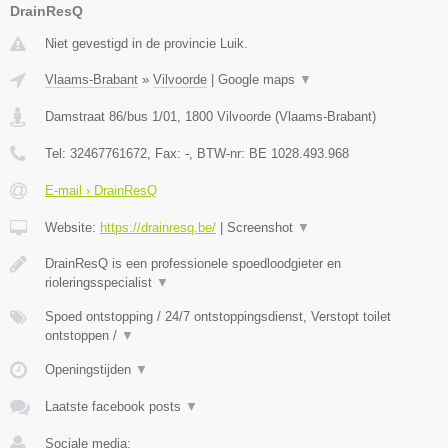
DrainResQ
Niet gevestigd in de provincie Luik.
Vlaams-Brabant
»
Vilvoorde
|
Google maps
▼
Damstraat 86/bus 1/01
,
1800
Vilvoorde
(
Vlaams-Brabant
)
Tel:
32467761672
, Fax:
-
, BTW-nr:
BE 1028.493.968
E-mail › DrainResQ
Website:
https://drainresq.be/
|
Screenshot
▼
DrainResQ is een professionele spoedloodgieter en
rioleringsspecialist
▼
Spoed ontstopping / 24/7 ontstoppingsdienst, Verstopt toilet
ontstoppen /
▼
Openingstijden
▼
Laatste facebook posts
▼
Sociale media: