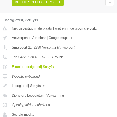
BEKIJK VOLLEDIG PROFIEL
Loodgieterij Struyfs
Niet gevestigd in de plaats Foret en in de provincie Luik.
Antwerpen
»
Vorselaar
|
Google maps
▼
Smalvoort 11
,
2290
Vorselaar
(
Antwerpen
)
Tel:
0472/593097
, Fax:
-
, BTW-nr:
-
E-mail › Loodgieterij Struyfs
Website onbekend
Loodgieterij Struyfs
▼
Diensten: Loodgieterij, Verwarming
Openingstijden onbekend
Sociale media: