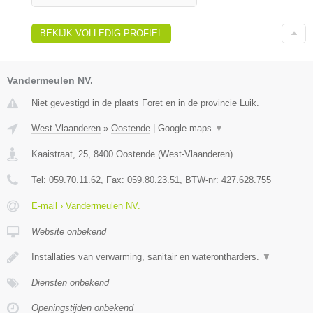
BEKIJK VOLLEDIG PROFIEL
Vandermeulen NV.
Niet gevestigd in de plaats Foret en in de provincie Luik.
West-Vlaanderen
»
Oostende
|
Google maps
▼
Kaaistraat, 25
,
8400
Oostende
(
West-Vlaanderen
)
Tel:
059.70.11.62
, Fax:
059.80.23.51
, BTW-nr:
427.628.755
E-mail › Vandermeulen NV.
Website onbekend
Installaties van verwarming, sanitair en waterontharders.
▼
Diensten onbekend
Openingstijden onbekend