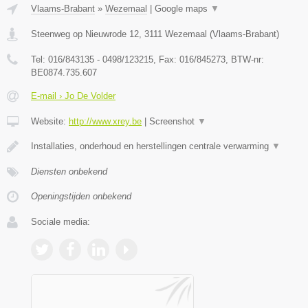
Vlaams-Brabant
»
Wezemaal
|
Google maps
▼
Steenweg op Nieuwrode 12
,
3111
Wezemaal
(
Vlaams-Brabant
)
Tel:
016/843135 - 0498/123215
, Fax:
016/845273
, BTW-nr:
BE0874.735.607
E-mail › Jo De Volder
Website:
http://www.xrey.be
|
Screenshot
▼
Installaties, onderhoud en herstellingen centrale verwarming
▼
Diensten onbekend
Openingstijden onbekend
Sociale media: