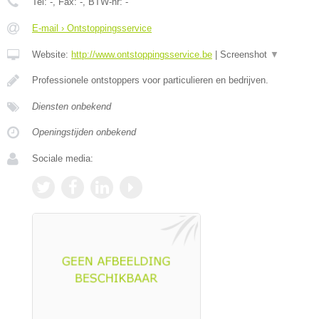
Tel:
-
, Fax:
-
, BTW-nr:
-
E-mail › Ontstoppingsservice
Website:
http://www.ontstoppingsservice.be
|
Screenshot
▼
Professionele ontstoppers voor particulieren en bedrijven.
Diensten onbekend
Openingstijden onbekend
Sociale media: