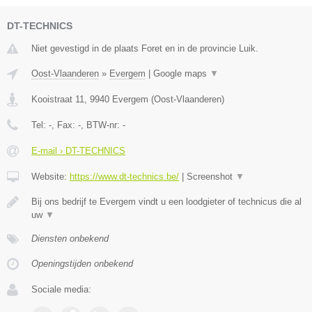
DT-TECHNICS
Niet gevestigd in de plaats Foret en in de provincie Luik.
Oost-Vlaanderen
»
Evergem
|
Google maps
▼
Kooistraat 11
,
9940
Evergem
(
Oost-Vlaanderen
)
Tel:
-
, Fax:
-
, BTW-nr:
-
E-mail › DT-TECHNICS
Website:
https://www.dt-technics.be/
|
Screenshot
▼
Bij ons bedrijf te Evergem vindt u een loodgieter of technicus die al
uw
▼
Diensten onbekend
Openingstijden onbekend
Sociale media: