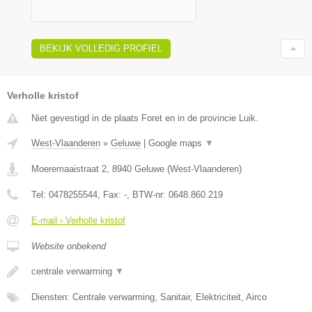
BEKIJK VOLLEDIG PROFIEL
Verholle kristof
Niet gevestigd in de plaats Foret en in de provincie Luik.
West-Vlaanderen
»
Geluwe
|
Google maps
▼
Moeremaaistraat 2
,
8940
Geluwe
(
West-Vlaanderen
)
Tel:
0478255544
, Fax:
-
, BTW-nr:
0648.860.219
E-mail › Verholle kristof
Website onbekend
centrale verwarming
▼
Diensten: Centrale verwarming, Sanitair, Elektriciteit, Airco