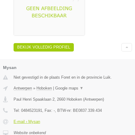
BEKIJK VOLLEDIG PROFIEL
Mysan
Niet gevestigd in de plaats Foret en in de provincie Luik.
Antwerpen
»
Hoboken
|
Google maps
▼
Paul Henri Spaaklaan 2
,
2660
Hoboken
(
Antwerpen
)
Tel:
0484523191
, Fax:
-
, BTW-nr:
BE0837.339.434
E-mail › Mysan
Website onbekend