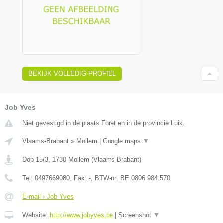
BEKIJK VOLLEDIG PROFIEL
Job Yves
Niet gevestigd in de plaats Foret en in de provincie Luik.
Vlaams-Brabant
»
Mollem
|
Google maps
▼
Dop 15/3
,
1730
Mollem
(
Vlaams-Brabant
)
Tel:
0497669080
, Fax:
-
, BTW-nr:
BE 0806.984.570
E-mail › Job Yves
Website:
http://www.jobyves.be
|
Screenshot
▼