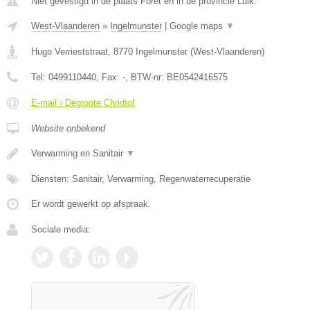
Niet gevestigd in de plaats Foret en in de provincie Luik.
West-Vlaanderen
»
Ingelmunster
|
Google maps
▼
Hugo Verrieststraat
,
8770
Ingelmunster
(
West-Vlaanderen
)
Tel:
0499110440
, Fax:
-
, BTW-nr:
BE0542416575
E-mail › Degroote Chridtof
Website onbekend
Verwarming en Sanitair
▼
Diensten: Sanitair, Verwarming, Regenwaterrecuperatie
Er wordt gewerkt op afspraak.
Sociale media: