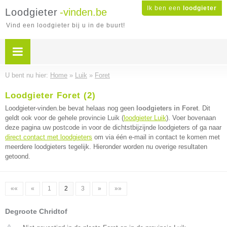
Ik ben een
loodgieter
Loodgieter
-vinden.be
Vind een loodgieter bij u in de buurt!
U bent nu hier:
Home
»
Luik
»
Foret
Loodgieter Foret (2)
Loodgieter-vinden.be bevat helaas nog geen
loodgieters in Foret
. Dit
geldt ook voor de gehele provincie Luik (
loodgieter Luik
). Voer bovenaan
deze pagina uw postcode in voor de dichtstbijzijnde loodgieters of ga naar
direct contact met loodgieters
om via één e-mail in contact te komen met
meerdere loodgieters tegelijk. Hieronder worden nu overige resultaten
getoond.
««
«
1
2
3
»
»»
Degroote Chridtof