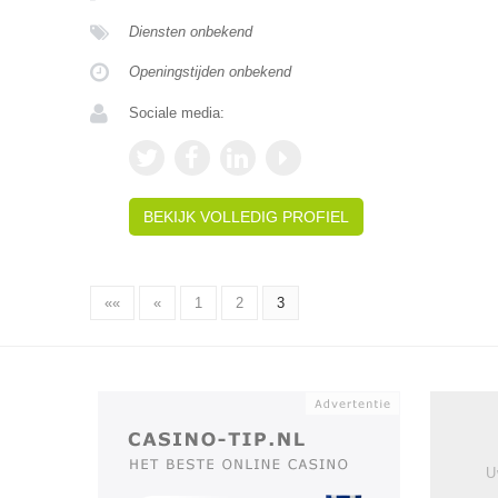
Diensten onbekend
Openingstijden onbekend
Sociale media:
BEKIJK VOLLEDIG PROFIEL
««
«
1
2
3
U