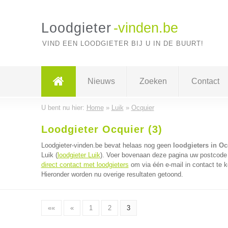
Loodgieter
-vinden.be
VIND EEN LOODGIETER BIJ U IN DE BUURT!
Nieuws
Zoeken
Contact
U bent nu hier:
Home
»
Luik
»
Ocquier
Loodgieter Ocquier (3)
Loodgieter-vinden.be bevat helaas nog geen
loodgieters in Oc
Luik (
loodgieter Luik
). Voer bovenaan deze pagina uw postcode in
direct contact met loodgieters
om via één e-mail in contact te k
Hieronder worden nu overige resultaten getoond.
««
«
1
2
3