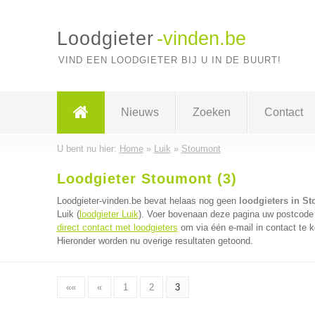
Loodgieter
-vinden.be
VIND EEN LOODGIETER BIJ U IN DE BUURT!
Nieuws
Zoeken
Contact
U bent nu hier:
Home
»
Luik
»
Stoumont
Loodgieter Stoumont (3)
Loodgieter-vinden.be bevat helaas nog geen
loodgieters in S
Luik (
loodgieter Luik
). Voer bovenaan deze pagina uw postcode in
direct contact met loodgieters
om via één e-mail in contact te k
Hieronder worden nu overige resultaten getoond.
««
«
1
2
3