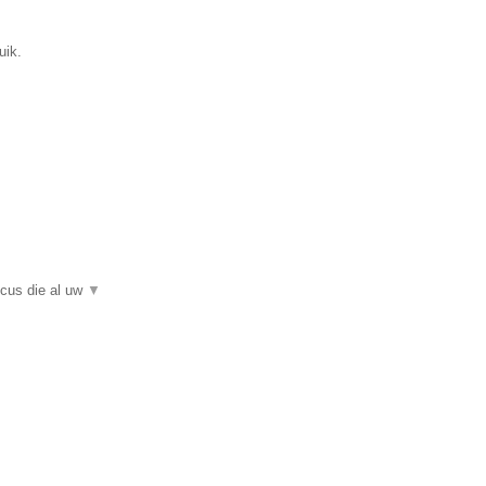
uik.
icus die al uw
▼