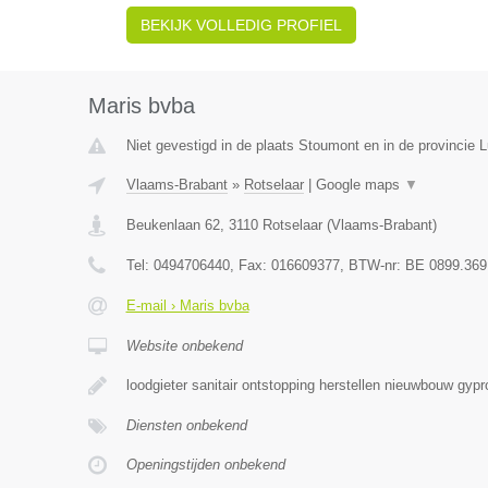
BEKIJK VOLLEDIG PROFIEL
Maris bvba
Niet gevestigd in de plaats Stoumont en in de provincie L
Vlaams-Brabant
»
Rotselaar
|
Google maps
▼
Beukenlaan 62
,
3110
Rotselaar
(
Vlaams-Brabant
)
Tel:
0494706440
, Fax:
016609377
, BTW-nr:
BE 0899.369
E-mail › Maris bvba
Website onbekend
loodgieter sanitair ontstopping herstellen nieuwbouw gyp
Diensten onbekend
Openingstijden onbekend