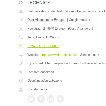
DT-TECHNICS
Niet gevestigd in de plaats Stoumont en in de provincie L
Oost-Vlaanderen
»
Evergem
|
Google maps
▼
Kooistraat 11
,
9940
Evergem
(
Oost-Vlaanderen
)
Tel:
-
, Fax:
-
, BTW-nr:
-
E-mail › DT-TECHNICS
Website:
https://www.dt-technics.be/
|
Screenshot
▼
Bij ons bedrijf te Evergem vindt u een loodgieter of techn
Diensten onbekend
Openingstijden onbekend
Sociale media: