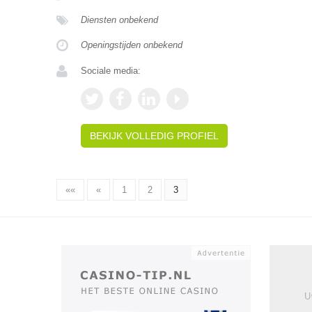
Diensten onbekend
Openingstijden onbekend
Sociale media:
BEKIJK VOLLEDIG PROFIEL
««
«
1
2
3
U