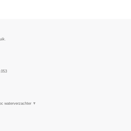
uik.
.053
roc waterverzachter
▼