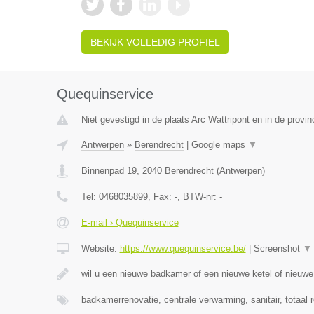
BEKIJK VOLLEDIG PROFIEL
Quequinservice
Niet gevestigd in de plaats Arc Wattripont en in de prov
Antwerpen
»
Berendrecht
|
Google maps
▼
Binnenpad 19
,
2040
Berendrecht
(
Antwerpen
)
Tel:
0468035899
, Fax:
-
, BTW-nr:
-
E-mail › Quequinservice
Website:
https://www.quequinservice.be/
|
Screenshot
▼
wil u een nieuwe badkamer of een nieuwe ketel of nieuw
badkamerrenovatie, centrale verwarming, sanitair, totaal 