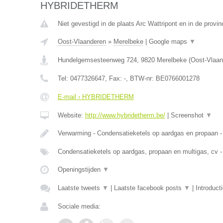
HYBRIDETHERM
Niet gevestigd in de plaats Arc Wattripont en in de prov
Oost-Vlaanderen
»
Merelbeke
|
Google maps
▼
Hundelgemsesteenweg 724
,
9820
Merelbeke
(
Oost-Vlaan
Tel:
0477326647
, Fax:
-
, BTW-nr:
BE0766001278
E-mail › HYBRIDETHERM
Website:
http://www.hybridetherm.be/
|
Screenshot
▼
Verwarming - Condensatieketels op aardgas en propaan -
Condensatieketels op aardgas, propaan en multigas, cv -
Openingstijden
▼
Laatste tweets
▼
|
Laatste facebook posts
▼
|
Introduct
Sociale media: