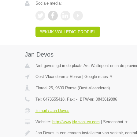
Sociale media:
BEKIJK VOLLEDIG PROFIEL
Jan Devos
Niet gevestigd in de plaats Arc Wattripont en in de prov
Oost-Vlaanderen
»
Ronse
|
Google maps
▼
Floreal 25
,
9600
Ronse
(
Oost-Vlaanderen
)
Tel:
0473555418
, Fax:
-
, BTW-nr:
0843619886
E-mail › Jan Devos
Website:
http://www.jdv-sani-cv.com
|
Screenshot
▼
Jan Devos is een ervaren installateur van sanitair, centr