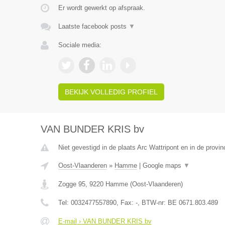
Er wordt gewerkt op afspraak.
Laatste facebook posts
▼
Sociale media:
BEKIJK VOLLEDIG PROFIEL
VAN BUNDER KRIS bv
Niet gevestigd in de plaats Arc Wattripont en in de prov
Oost-Vlaanderen
»
Hamme
|
Google maps
▼
Zogge 95
,
9220
Hamme
(
Oost-Vlaanderen
)
Tel:
0032477557890
, Fax:
-
, BTW-nr:
BE 0671.803.489
E-mail › VAN BUNDER KRIS bv