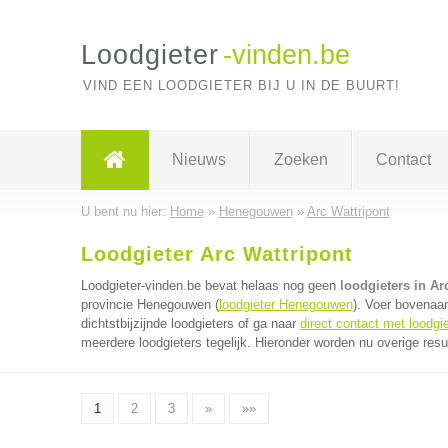
Loodgieter
-vinden.be
VIND EEN LOODGIETER BIJ U IN DE BUURT!
Nieuws
Zoeken
Contact
U bent nu hier:
Home
»
Henegouwen
»
Arc Wattripont
Loodgieter Arc Wattripont
Loodgieter-vinden.be bevat helaas nog geen
loodgieters in Ar
provincie Henegouwen (
loodgieter Henegouwen
). Voer bovenaa
dichtstbijzijnde loodgieters of ga naar
direct contact met loodgi
meerdere loodgieters tegelijk. Hieronder worden nu overige resu
1
2
3
»
»»