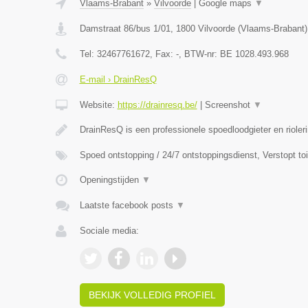
Vlaams-Brabant
»
Vilvoorde
|
Google maps
▼
Damstraat 86/bus 1/01
,
1800
Vilvoorde
(
Vlaams-Brabant
)
Tel:
32467761672
, Fax:
-
, BTW-nr:
BE 1028.493.968
E-mail › DrainResQ
Website:
https://drainresq.be/
|
Screenshot
▼
DrainResQ is een professionele spoedloodgieter en rioler
Spoed ontstopping / 24/7 ontstoppingsdienst, Verstopt to
Openingstijden
▼
Laatste facebook posts
▼
Sociale media:
BEKIJK VOLLEDIG PROFIEL