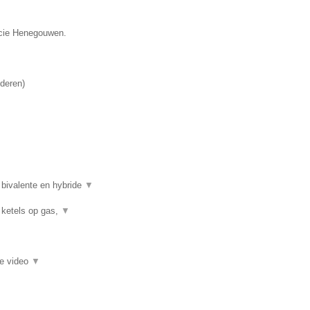
incie Henegouwen.
deren
)
 bivalente en hybride
▼
 ketels op gas,
▼
ie video
▼