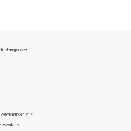
incie Henegouwen.
e verwarmingen of
▼
renovatie,
▼