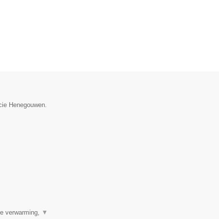
incie Henegouwen.
ale verwarming,
▼