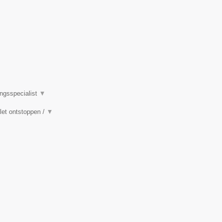
ingsspecialist
▼
ilet ontstoppen /
▼