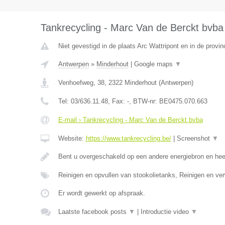
Tankrecycling - Marc Van de Berckt bvba
Niet gevestigd in de plaats Arc Wattripont en in de prov
Antwerpen
»
Minderhout
|
Google maps
▼
Venhoefweg, 38
,
2322
Minderhout
(
Antwerpen
)
Tel:
03/636.11.48
, Fax:
-
, BTW-nr:
BE0475.070.663
E-mail › Tankrecycling - Marc Van de Berckt bvba
Website:
https://www.tankrecycling.be/
|
Screenshot
▼
Bent u overgeschakeld op een andere energiebron en he
Reinigen en opvullen van stookolietanks, Reinigen en ve
Er wordt gewerkt op afspraak.
Laatste facebook posts
▼
|
Introductie video
▼