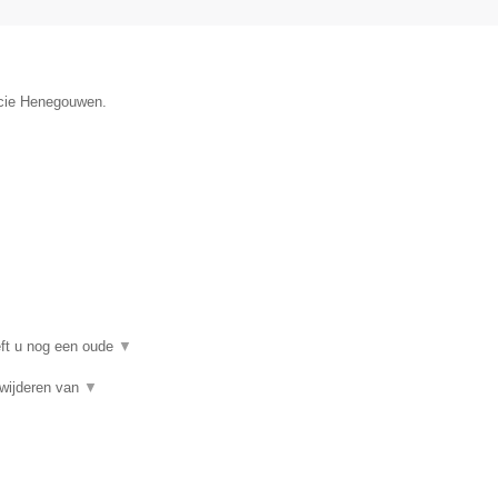
incie Henegouwen.
eft u nog een oude
▼
rwijderen van
▼