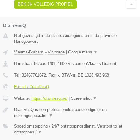
BEKIJK VOLLEDIG PROFIEL
DrainResQ
Niet gevestigd in de plaats Audregnies en in de provincie
Henegouwen.
Vlaams-Brabant
»
Vilvoorde
|
Google maps
▼
Damstraat 86/bus 1/01
,
1800
Vilvoorde
(
Vlaams-Brabant
)
Tel:
32467761672
, Fax:
-
, BTW-nr:
BE 1028.493.968
E-mail › DrainResQ
Website:
https://drainresq.be/
|
Screenshot
▼
DrainResQ is een professionele spoedloodgieter en
rioleringsspecialist
▼
Spoed ontstopping / 24/7 ontstoppingsdienst, Verstopt toilet
ontstoppen /
▼