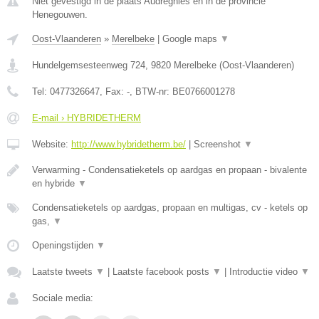
Niet gevestigd in de plaats Audregnies en in de provincie
Henegouwen.
Oost-Vlaanderen
»
Merelbeke
|
Google maps
▼
Hundelgemsesteenweg 724
,
9820
Merelbeke
(
Oost-Vlaanderen
)
Tel:
0477326647
, Fax:
-
, BTW-nr:
BE0766001278
E-mail › HYBRIDETHERM
Website:
http://www.hybridetherm.be/
|
Screenshot
▼
Verwarming - Condensatieketels op aardgas en propaan - bivalente
en hybride
▼
Condensatieketels op aardgas, propaan en multigas, cv - ketels op
gas,
▼
Openingstijden
▼
Laatste tweets
▼
|
Laatste facebook posts
▼
|
Introductie video
▼
Sociale media: