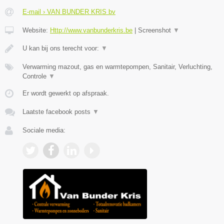
E-mail › VAN BUNDER KRIS bv
Website:
Http://www.vanbunderkris.be
|
Screenshot
▼
U kan bij ons terecht voor:
▼
Verwarming mazout, gas en warmtepompen, Sanitair, Verluchting,
Controle
▼
Er wordt gewerkt op afspraak.
Laatste facebook posts
▼
Sociale media: