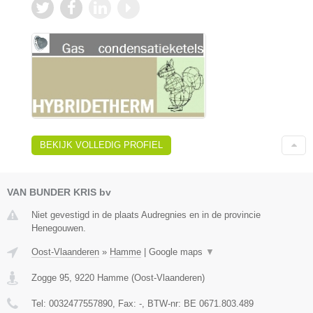
BEKIJK VOLLEDIG PROFIEL
VAN BUNDER KRIS bv
Niet gevestigd in de plaats Audregnies en in de provincie
Henegouwen.
Oost-Vlaanderen
»
Hamme
|
Google maps
▼
Zogge 95
,
9220
Hamme
(
Oost-Vlaanderen
)
Tel:
0032477557890
, Fax:
-
, BTW-nr:
BE 0671.803.489