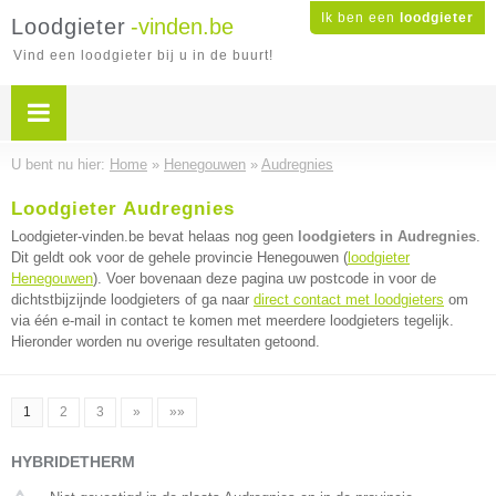
Ik ben een
loodgieter
Loodgieter
-vinden.be
Vind een loodgieter bij u in de buurt!
U bent nu hier:
Home
»
Henegouwen
»
Audregnies
Loodgieter Audregnies
Loodgieter-vinden.be bevat helaas nog geen
loodgieters in Audregnies
.
Dit geldt ook voor de gehele provincie Henegouwen (
loodgieter
Henegouwen
). Voer bovenaan deze pagina uw postcode in voor de
dichtstbijzijnde loodgieters of ga naar
direct contact met loodgieters
om
via één e-mail in contact te komen met meerdere loodgieters tegelijk.
Hieronder worden nu overige resultaten getoond.
1
2
3
»
»»
HYBRIDETHERM