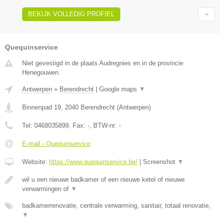
BEKIJK VOLLEDIG PROFIEL
Quequinservice
Niet gevestigd in de plaats Audregnies en in de provincie
Henegouwen.
Antwerpen
»
Berendrecht
|
Google maps
▼
Binnenpad 19
,
2040
Berendrecht
(
Antwerpen
)
Tel:
0468035899
, Fax:
-
, BTW-nr:
-
E-mail › Quequinservice
Website:
https://www.quequinservice.be/
|
Screenshot
▼
wil u een nieuwe badkamer of een nieuwe ketel of nieuwe
verwarmingen of
▼
badkamerrenovatie, centrale verwarming, sanitair, totaal renovatie,
▼