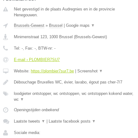
Niet gevestigd in de plaats Audregnies en in de provincie
Henegouwen.
Brussels-Gewest
»
Brussel
|
Google maps
▼
Minimenstraat 123
,
1000
Brussel
(
Brussels-Gewest
)
Tel:
-
, Fax:
-
, BTW-nr:
-
E-mail › PLOMBIER7SU7
Website:
https://plombier7sur7.be
|
Screenshot
▼
Débouchage Bruxelles WC, évier, lavabo, égout pas cher-7/7
loodgieter ontstopper, wc ontstoppen, wc ontstoppen kokend water,
wc
▼
Openingstijden onbekend
Laatste tweets
▼
|
Laatste facebook posts
▼
Sociale media: