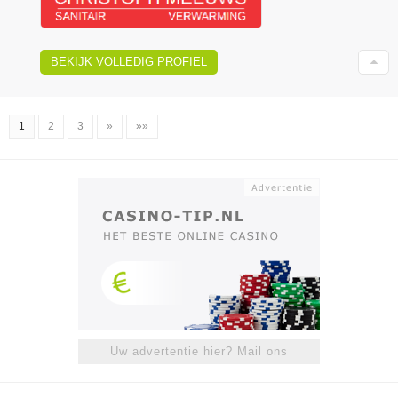
BEKIJK VOLLEDIG PROFIEL
1
2
3
»
»»
Uw advertentie hier? Mail ons