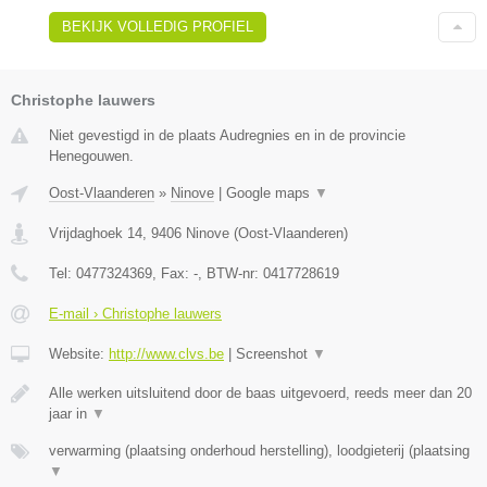
BEKIJK VOLLEDIG PROFIEL
Christophe lauwers
Niet gevestigd in de plaats Audregnies en in de provincie
Henegouwen.
Oost-Vlaanderen
»
Ninove
|
Google maps
▼
Vrijdaghoek 14
,
9406
Ninove
(
Oost-Vlaanderen
)
Tel:
0477324369
, Fax:
-
, BTW-nr:
0417728619
E-mail › Christophe lauwers
Website:
http://www.clvs.be
|
Screenshot
▼
Alle werken uitsluitend door de baas uitgevoerd, reeds meer dan 20
jaar in
▼
verwarming (plaatsing onderhoud herstelling), loodgieterij (plaatsing
▼