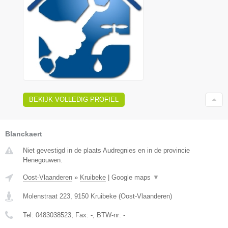
BEKIJK VOLLEDIG PROFIEL
Blanckaert
Niet gevestigd in de plaats Audregnies en in de provincie
Henegouwen.
Oost-Vlaanderen
»
Kruibeke
|
Google maps
▼
Molenstraat 223
,
9150
Kruibeke
(
Oost-Vlaanderen
)
Tel:
0483038523
, Fax:
-
, BTW-nr:
-