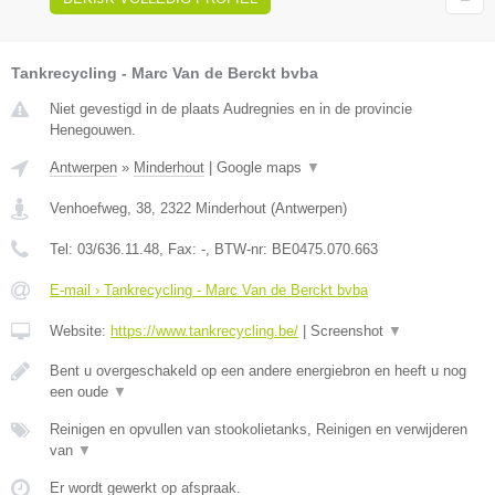
Tankrecycling - Marc Van de Berckt bvba
Niet gevestigd in de plaats Audregnies en in de provincie
Henegouwen.
Antwerpen
»
Minderhout
|
Google maps
▼
Venhoefweg, 38
,
2322
Minderhout
(
Antwerpen
)
Tel:
03/636.11.48
, Fax:
-
, BTW-nr:
BE0475.070.663
E-mail › Tankrecycling - Marc Van de Berckt bvba
Website:
https://www.tankrecycling.be/
|
Screenshot
▼
Bent u overgeschakeld op een andere energiebron en heeft u nog
een oude
▼
Reinigen en opvullen van stookolietanks, Reinigen en verwijderen
van
▼
Er wordt gewerkt op afspraak.