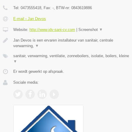
Tel:
0473555418
, Fax:
-
, BTW-nr:
0843619886
E-mail › Jan Devos
Website:
http://www.jdv-sani-cv.com
|
Screenshot
▼
Jan Devos is een ervaren installateur van sanitair, centrale
verwarming,
▼
sanitair, verwarming, ventilatie, zonneboilers, isolatie, boilers, kleine
▼
Er wordt gewerkt op afspraak.
Sociale media: