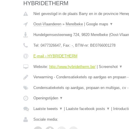
HYBRIDETHERM
Niet gevestigd in de plaats Barry en in de provincie Hen
Oost-Vlaanderen
»
Merelbeke
|
Google maps
▼
Hundelgemsesteenweg 724
,
9820
Merelbeke
(
Oost-Vlaan
Tel:
0477326647
, Fax:
-
, BTW-nr:
BE0766001278
E-mail › HYBRIDETHERM
Website:
http://www.hybridetherm.be/
|
Screenshot
▼
Verwarming - Condensatieketels op aardgas en propaan -
Condensatieketels op aardgas, propaan en multigas, cv -
Openingstijden
▼
Laatste tweets
▼
|
Laatste facebook posts
▼
|
Introduct
Sociale media: