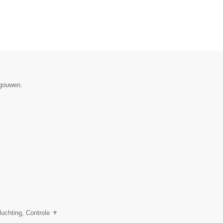
egouwen.
uchting, Controle
▼