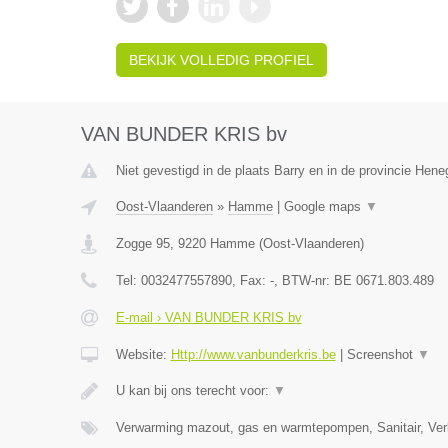
BEKIJK VOLLEDIG PROFIEL
VAN BUNDER KRIS bv
Niet gevestigd in de plaats Barry en in de provincie Hen
Oost-Vlaanderen
»
Hamme
|
Google maps
▼
Zogge 95
,
9220
Hamme
(
Oost-Vlaanderen
)
Tel:
0032477557890
, Fax:
-
, BTW-nr:
BE 0671.803.489
E-mail › VAN BUNDER KRIS bv
Website:
Http://www.vanbunderkris.be
|
Screenshot
▼
U kan bij ons terecht voor:
▼
Verwarming mazout, gas en warmtepompen, Sanitair, Verl