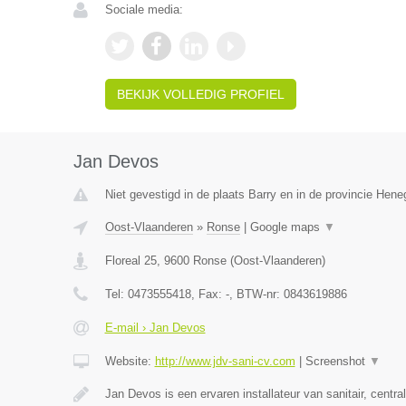
Sociale media:
BEKIJK VOLLEDIG PROFIEL
Jan Devos
Niet gevestigd in de plaats Barry en in de provincie Hen
Oost-Vlaanderen
»
Ronse
|
Google maps
▼
Floreal 25
,
9600
Ronse
(
Oost-Vlaanderen
)
Tel:
0473555418
, Fax:
-
, BTW-nr:
0843619886
E-mail › Jan Devos
Website:
http://www.jdv-sani-cv.com
|
Screenshot
▼
Jan Devos is een ervaren installateur van sanitair, centr