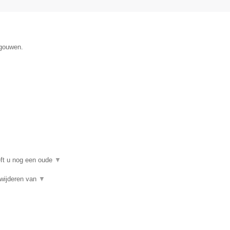
egouwen.
eft u nog een oude
▼
rwijderen van
▼