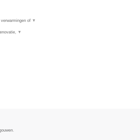
e verwarmingen of
▼
renovatie,
▼
egouwen.