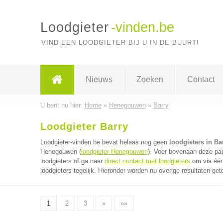
Loodgieter
-vinden.be
VIND EEN LOODGIETER BIJ U IN DE BUURT!
Nieuws
Zoeken
Contact
U bent nu hier:
Home
»
Henegouwen
»
Barry
Loodgieter Barry
Loodgieter-vinden.be bevat helaas nog geen
loodgieters in Ba
Henegouwen (
loodgieter Henegouwen
). Voer bovenaan deze pag
loodgieters of ga naar
direct contact met loodgieters
om via één
loodgieters tegelijk. Hieronder worden nu overige resultaten get
1
2
3
»
»»