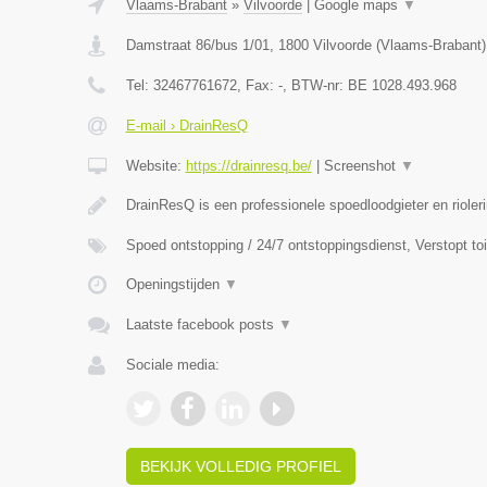
Vlaams-Brabant
»
Vilvoorde
|
Google maps
▼
Damstraat 86/bus 1/01
,
1800
Vilvoorde
(
Vlaams-Brabant
)
Tel:
32467761672
, Fax:
-
, BTW-nr:
BE 1028.493.968
E-mail › DrainResQ
Website:
https://drainresq.be/
|
Screenshot
▼
DrainResQ is een professionele spoedloodgieter en rioler
Spoed ontstopping / 24/7 ontstoppingsdienst, Verstopt to
Openingstijden
▼
Laatste facebook posts
▼
Sociale media:
BEKIJK VOLLEDIG PROFIEL