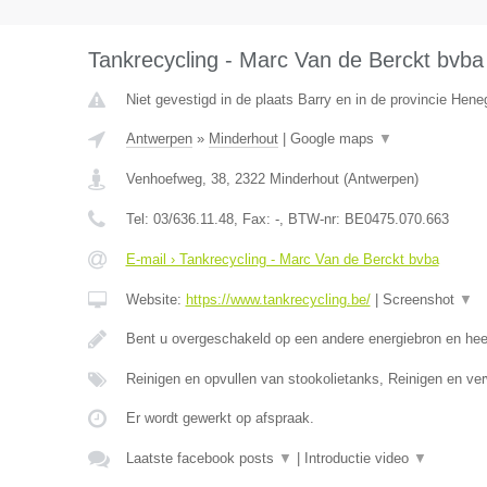
Tankrecycling - Marc Van de Berckt bvba
Niet gevestigd in de plaats Barry en in de provincie Hen
Antwerpen
»
Minderhout
|
Google maps
▼
Venhoefweg, 38
,
2322
Minderhout
(
Antwerpen
)
Tel:
03/636.11.48
, Fax:
-
, BTW-nr:
BE0475.070.663
E-mail › Tankrecycling - Marc Van de Berckt bvba
Website:
https://www.tankrecycling.be/
|
Screenshot
▼
Bent u overgeschakeld op een andere energiebron en he
Reinigen en opvullen van stookolietanks, Reinigen en ve
Er wordt gewerkt op afspraak.
Laatste facebook posts
▼
|
Introductie video
▼