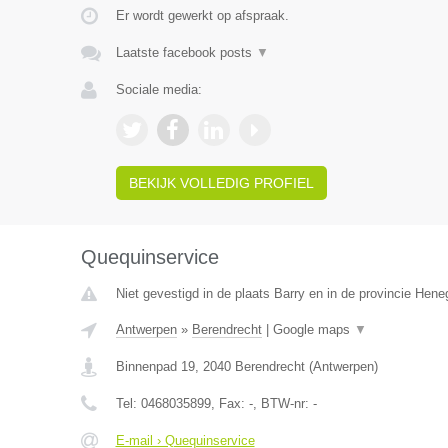
Er wordt gewerkt op afspraak.
Laatste facebook posts
▼
Sociale media:
BEKIJK VOLLEDIG PROFIEL
Quequinservice
Niet gevestigd in de plaats Barry en in de provincie Hen
Antwerpen
»
Berendrecht
|
Google maps
▼
Binnenpad 19
,
2040
Berendrecht
(
Antwerpen
)
Tel:
0468035899
, Fax:
-
, BTW-nr:
-
E-mail › Quequinservice