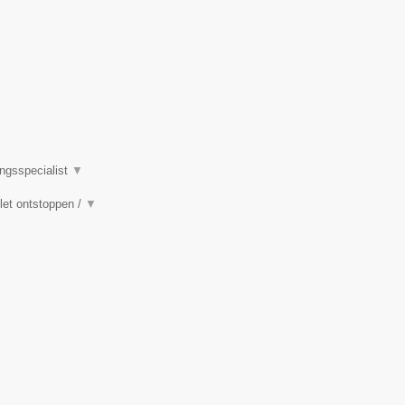
ingsspecialist
▼
ilet ontstoppen /
▼