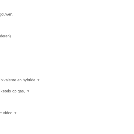
egouwen.
deren
)
 bivalente en hybride
▼
 ketels op gas,
▼
ie video
▼