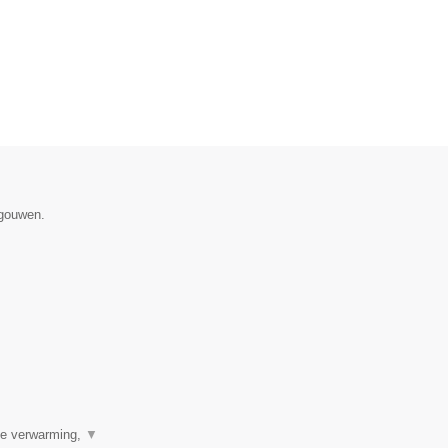
egouwen.
ale verwarming,
▼