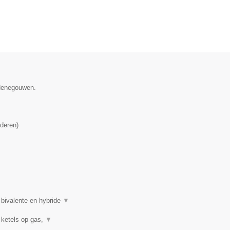
 Henegouwen.
deren
)
 bivalente en hybride
▼
 ketels op gas,
▼