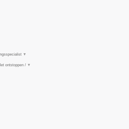
ingsspecialist
▼
ilet ontstoppen /
▼