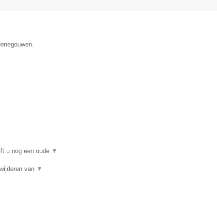
 Henegouwen.
eft u nog een oude
▼
rwijderen van
▼