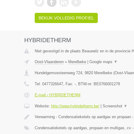
BEKIJK VOLLEDIG PROFIEL
HYBRIDETHERM
Niet gevestigd in de plaats Beauwelz en in de provincie
Oost-Vlaanderen
»
Merelbeke
|
Google maps
▼
Hundelgemsesteenweg 724
,
9820
Merelbeke
(
Oost-Vlaan
Tel:
0477326647
, Fax:
-
, BTW-nr:
BE0766001278
E-mail › HYBRIDETHERM
Website:
http://www.hybridetherm.be/
|
Screenshot
▼
Verwarming - Condensatieketels op aardgas en propaan -
Condensatieketels op aardgas, propaan en multigas, cv -