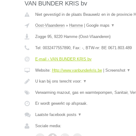
VAN BUNDER KRIS bv
Niet gevestigd in de plaats Beauwelz en in de provincie
Oost-Vlaanderen
»
Hamme
|
Google maps
▼
Zogge 95
,
9220
Hamme
(
Oost-Vlaanderen
)
Tel:
0032477557890
, Fax:
-
, BTW-nr:
BE 0671.803.489
E-mail › VAN BUNDER KRIS bv
Website:
Http://www.vanbunderkris.be
|
Screenshot
▼
U kan bij ons terecht voor:
▼
Verwarming mazout, gas en warmtepompen, Sanitair, Verl
Er wordt gewerkt op afspraak.
Laatste facebook posts
▼
Sociale media: