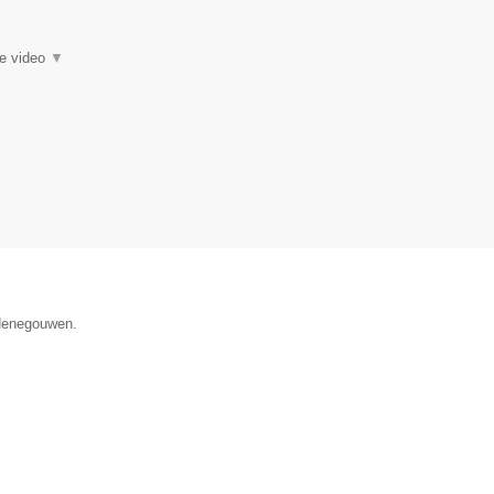
ie video
▼
 Henegouwen.