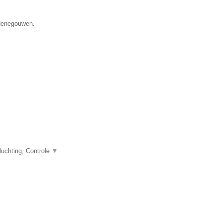
 Henegouwen.
uchting, Controle
▼