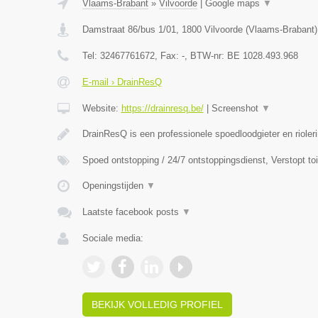
Vlaams-Brabant
»
Vilvoorde
|
Google maps
▼
Damstraat 86/bus 1/01
,
1800
Vilvoorde
(
Vlaams-Brabant
)
Tel:
32467761672
, Fax:
-
, BTW-nr:
BE 1028.493.968
E-mail › DrainResQ
Website:
https://drainresq.be/
|
Screenshot
▼
DrainResQ is een professionele spoedloodgieter en rioler
Spoed ontstopping / 24/7 ontstoppingsdienst, Verstopt to
Openingstijden
▼
Laatste facebook posts
▼
Sociale media:
BEKIJK VOLLEDIG PROFIEL