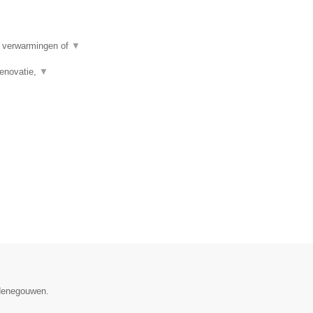
e verwarmingen of
▼
renovatie,
▼
 Henegouwen.