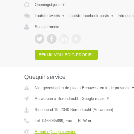
Openingstijden
▼
Laatste tweets
▼
|
Laatste facebook posts
▼
|
Introduct
Sociale media:
BEKIJK VOLLEDIG PROFIEL
Quequinservice
Niet gevestigd in de plaats Beauwelz en in de provincie
Antwerpen
»
Berendrecht
|
Google maps
▼
Binnenpad 19
,
2040
Berendrecht
(
Antwerpen
)
Tel:
0468035899
, Fax:
-
, BTW-nr:
-
E-mail › Quequinservice