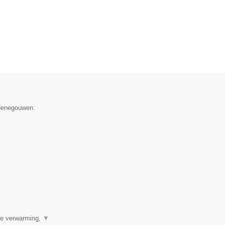
 Henegouwen.
ale verwarming,
▼