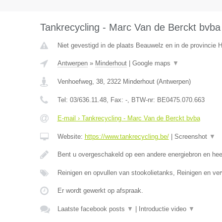
Tankrecycling - Marc Van de Berckt bvba
Niet gevestigd in de plaats Beauwelz en in de provincie
Antwerpen
»
Minderhout
|
Google maps
▼
Venhoefweg, 38
,
2322
Minderhout
(
Antwerpen
)
Tel:
03/636.11.48
, Fax:
-
, BTW-nr:
BE0475.070.663
E-mail › Tankrecycling - Marc Van de Berckt bvba
Website:
https://www.tankrecycling.be/
|
Screenshot
▼
Bent u overgeschakeld op een andere energiebron en he
Reinigen en opvullen van stookolietanks, Reinigen en ve
Er wordt gewerkt op afspraak.
Laatste facebook posts
▼
|
Introductie video
▼