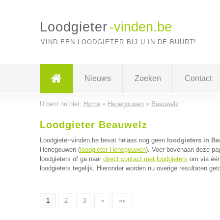
Loodgieter
-vinden.be
VIND EEN LOODGIETER BIJ U IN DE BUURT!
Nieuws
Zoeken
Contact
U bent nu hier:
Home
»
Henegouwen
»
Beauwelz
Loodgieter Beauwelz
Loodgieter-vinden.be bevat helaas nog geen
loodgieters in B
Henegouwen (
loodgieter Henegouwen
). Voer bovenaan deze pag
loodgieters of ga naar
direct contact met loodgieters
om via één
loodgieters tegelijk. Hieronder worden nu overige resultaten get
1
2
3
»
»»