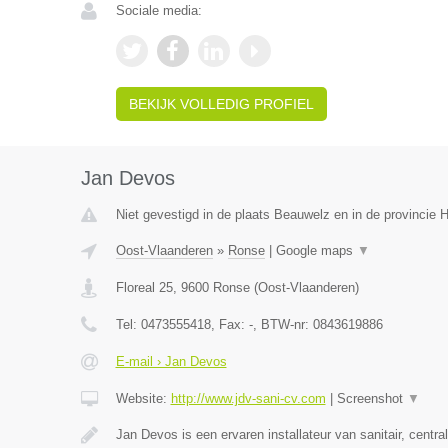
Sociale media:
BEKIJK VOLLEDIG PROFIEL
Jan Devos
Niet gevestigd in de plaats Beauwelz en in de provincie
Oost-Vlaanderen
»
Ronse
|
Google maps
▼
Floreal 25
,
9600
Ronse
(
Oost-Vlaanderen
)
Tel:
0473555418
, Fax:
-
, BTW-nr:
0843619886
E-mail › Jan Devos
Website:
http://www.jdv-sani-cv.com
|
Screenshot
▼
Jan Devos is een ervaren installateur van sanitair, centr