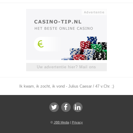
Uw advertentie hier? Mail ons
Ik kwam, ik zocht, ik vond - Julius Caesar / 47 v.Chr. ;)
©
JBB Media
|
Privacy