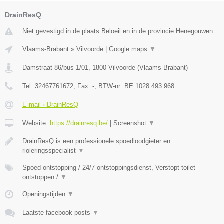
DrainResQ
Niet gevestigd in de plaats Beloeil en in de provincie Henegouwen.
Vlaams-Brabant
»
Vilvoorde
|
Google maps
▼
Damstraat 86/bus 1/01
,
1800
Vilvoorde
(
Vlaams-Brabant
)
Tel:
32467761672
, Fax:
-
, BTW-nr:
BE 1028.493.968
E-mail › DrainResQ
Website:
https://drainresq.be/
|
Screenshot
▼
DrainResQ is een professionele spoedloodgieter en
rioleringsspecialist
▼
Spoed ontstopping / 24/7 ontstoppingsdienst, Verstopt toilet
ontstoppen /
▼
Openingstijden
▼
Laatste facebook posts
▼