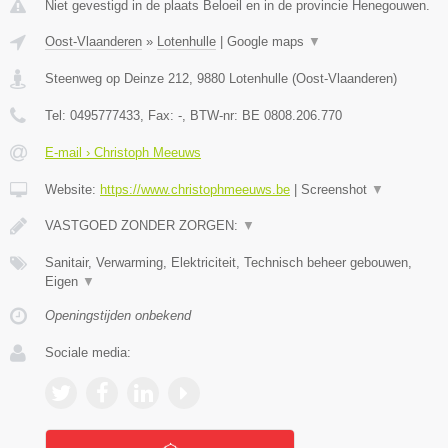
Niet gevestigd in de plaats Beloeil en in de provincie Henegouwen.
Oost-Vlaanderen
»
Lotenhulle
|
Google maps
▼
Steenweg op Deinze 212
,
9880
Lotenhulle
(
Oost-Vlaanderen
)
Tel:
0495777433
, Fax:
-
, BTW-nr:
BE 0808.206.770
E-mail › Christoph Meeuws
Website:
https://www.christophmeeuws.be
|
Screenshot
▼
VASTGOED ZONDER ZORGEN:
▼
Sanitair, Verwarming, Elektriciteit, Technisch beheer gebouwen,
Eigen
▼
Openingstijden onbekend
Sociale media: