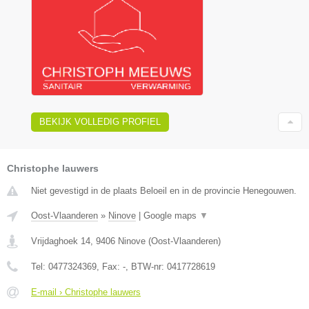
BEKIJK VOLLEDIG PROFIEL
Christophe lauwers
Niet gevestigd in de plaats Beloeil en in de provincie Henegouwen.
Oost-Vlaanderen
»
Ninove
|
Google maps
▼
Vrijdaghoek 14
,
9406
Ninove
(
Oost-Vlaanderen
)
Tel:
0477324369
, Fax:
-
, BTW-nr:
0417728619
E-mail › Christophe lauwers