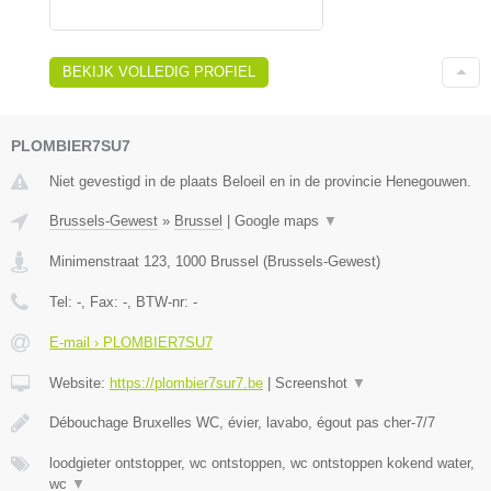
BEKIJK VOLLEDIG PROFIEL
PLOMBIER7SU7
Niet gevestigd in de plaats Beloeil en in de provincie Henegouwen.
Brussels-Gewest
»
Brussel
|
Google maps
▼
Minimenstraat 123
,
1000
Brussel
(
Brussels-Gewest
)
Tel:
-
, Fax:
-
, BTW-nr:
-
E-mail › PLOMBIER7SU7
Website:
https://plombier7sur7.be
|
Screenshot
▼
Débouchage Bruxelles WC, évier, lavabo, égout pas cher-7/7
loodgieter ontstopper, wc ontstoppen, wc ontstoppen kokend water,
wc
▼