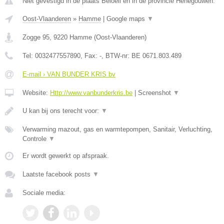
Niet gevestigd in de plaats Beloeil en in de provincie Henegouwen.
Oost-Vlaanderen
»
Hamme
|
Google maps
▼
Zogge 95
,
9220
Hamme
(
Oost-Vlaanderen
)
Tel:
0032477557890
, Fax:
-
, BTW-nr:
BE 0671.803.489
E-mail › VAN BUNDER KRIS bv
Website:
Http://www.vanbunderkris.be
|
Screenshot
▼
U kan bij ons terecht voor:
▼
Verwarming mazout, gas en warmtepompen, Sanitair, Verluchting,
Controle
▼
Er wordt gewerkt op afspraak.
Laatste facebook posts
▼
Sociale media: