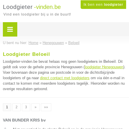
Ik ben een
loodgieter
Loodgieter
-vinden.be
Vind een loodgieter bij u in de buurt!
U bent nu hier:
Home
»
Henegouwen
»
Beloeil
Loodgieter Beloeil
Loodgieter-vinden.be bevat helaas nog geen
loodgieters in Beloeil
. Dit
geldt ook voor de gehele provincie Henegouwen (
loodgieter Henegouwen
).
Voer bovenaan deze pagina uw postcode in voor de dichtstbijzijnde
loodgieters of ga naar
direct contact met loodgieters
om via één e-mail in
contact te komen met meerdere loodgieters tegelijk. Hieronder worden nu
overige resultaten getoond.
1
2
3
»
»»
VAN BUNDER KRIS bv