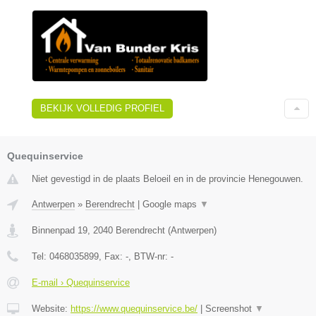
BEKIJK VOLLEDIG PROFIEL
Quequinservice
Niet gevestigd in de plaats Beloeil en in de provincie Henegouwen.
Antwerpen
»
Berendrecht
|
Google maps
▼
Binnenpad 19
,
2040
Berendrecht
(
Antwerpen
)
Tel:
0468035899
, Fax:
-
, BTW-nr:
-
E-mail › Quequinservice
Website:
https://www.quequinservice.be/
|
Screenshot
▼