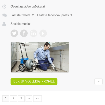
Openingstijden onbekend
Laatste tweets
▼
|
Laatste facebook posts
▼
Sociale media:
BEKIJK VOLLEDIG PROFIEL
1
2
3
»
»»