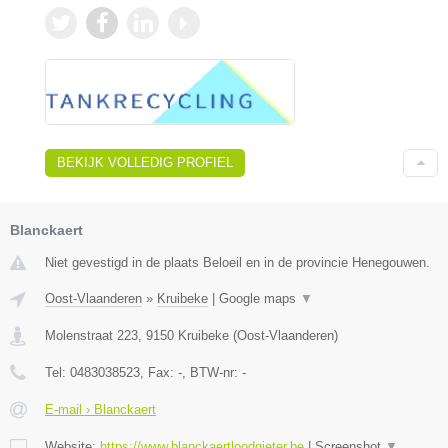
BEKIJK VOLLEDIG PROFIEL
Blanckaert
Niet gevestigd in de plaats Beloeil en in de provincie Henegouwen.
Oost-Vlaanderen
»
Kruibeke
|
Google maps
▼
Molenstraat 223
,
9150
Kruibeke
(
Oost-Vlaanderen
)
Tel:
0483038523
, Fax:
-
, BTW-nr:
-
E-mail › Blanckaert
Website:
https://www.blanckaertloodgieter.be
|
Screenshot
▼