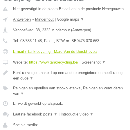
Niet gevestigd in de plaats Beloeil en in de provincie Henegouwen.
Antwerpen
»
Minderhout
|
Google maps
▼
Venhoefweg, 38
,
2322
Minderhout
(
Antwerpen
)
Tel:
03/636.11.48
, Fax:
-
, BTW-nr:
BE0475.070.663
E-mail › Tankrecycling - Marc Van de Berckt bvba
Website:
https://www.tankrecycling.be/
|
Screenshot
▼
Bent u overgeschakeld op een andere energiebron en heeft u nog
een oude
▼
Reinigen en opvullen van stookolietanks, Reinigen en verwijderen
van
▼
Er wordt gewerkt op afspraak.
Laatste facebook posts
▼
|
Introductie video
▼
Sociale media: