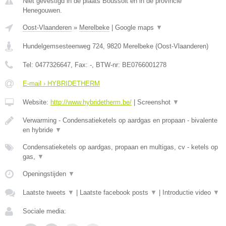
Niet gevestigd in de plaats Boussoit en in de provincie
Henegouwen.
Oost-Vlaanderen
»
Merelbeke
|
Google maps
▼
Hundelgemsesteenweg 724
,
9820
Merelbeke
(
Oost-Vlaanderen
)
Tel:
0477326647
, Fax:
-
, BTW-nr:
BE0766001278
E-mail › HYBRIDETHERM
Website:
http://www.hybridetherm.be/
|
Screenshot
▼
Verwarming - Condensatieketels op aardgas en propaan - bivalente
en hybride
▼
Condensatieketels op aardgas, propaan en multigas, cv - ketels op
gas,
▼
Openingstijden
▼
Laatste tweets
▼
|
Laatste facebook posts
▼
|
Introductie video
▼
Sociale media: