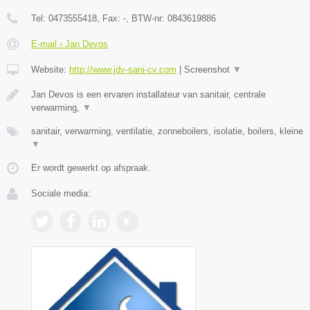
Tel:
0473555418
, Fax:
-
, BTW-nr:
0843619886
E-mail › Jan Devos
Website:
http://www.jdv-sani-cv.com
|
Screenshot
▼
Jan Devos is een ervaren installateur van sanitair, centrale
verwarming,
▼
sanitair, verwarming, ventilatie, zonneboilers, isolatie, boilers, kleine
▼
Er wordt gewerkt op afspraak.
Sociale media: