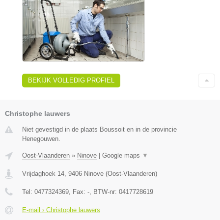
BEKIJK VOLLEDIG PROFIEL
Christophe lauwers
Niet gevestigd in de plaats Boussoit en in de provincie
Henegouwen.
Oost-Vlaanderen
»
Ninove
|
Google maps
▼
Vrijdaghoek 14
,
9406
Ninove
(
Oost-Vlaanderen
)
Tel:
0477324369
, Fax:
-
, BTW-nr:
0417728619
E-mail › Christophe lauwers