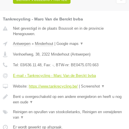
Tankrecycling - Marc Van de Berckt bvba
Niet gevestigd in de plaats Boussoit en in de provincie
Henegouwen.
Antwerpen
»
Minderhout
|
Google maps
▼
Venhoefweg, 38
,
2322
Minderhout
(
Antwerpen
)
Tel:
03/636.11.48
, Fax:
-
, BTW-nr:
BE0475.070.663
E-mail › Tankrecycling - Marc Van de Berckt bvba
Website:
https://www.tankrecycling.be/
|
Screenshot
▼
Bent u overgeschakeld op een andere energiebron en heeft u nog
een oude
▼
Reinigen en opvullen van stookolietanks, Reinigen en verwijderen
van
▼
Er wordt gewerkt op afspraak.