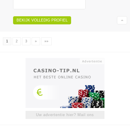
BEKIJK VOLLEDIG PROFIEL
1
2
3
»
»»
Uw advertentie hier? Mail ons