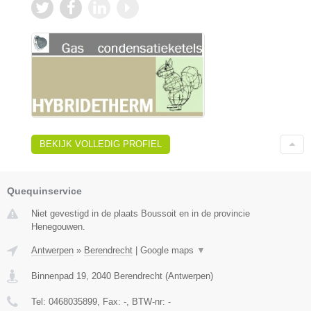
BEKIJK VOLLEDIG PROFIEL
Quequinservice
Niet gevestigd in de plaats Boussoit en in de provincie
Henegouwen.
Antwerpen
»
Berendrecht
|
Google maps
▼
Binnenpad 19
,
2040
Berendrecht
(
Antwerpen
)
Tel:
0468035899
, Fax:
-
, BTW-nr:
-