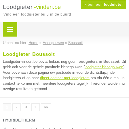
Ik ben een
loodgieter
Loodgieter
-vinden.be
Vind een loodgieter bij u in de buurt!
U bent nu hier:
Home
»
Henegouwen
»
Boussoit
Loodgieter Boussoit
Loodgieter-vinden.be bevat helaas nog geen
loodgieters in Boussoit
. Dit
geldt ook voor de gehele provincie Henegouwen (
loodgieter Henegouwen
).
Voer bovenaan deze pagina uw postcode in voor de dichtstbijzijnde
loodgieters of ga naar
direct contact met loodgieters
om via één e-mail in
contact te komen met meerdere loodgieters tegelijk. Hieronder worden nu
overige resultaten getoond.
1
2
3
»
»»
HYBRIDETHERM