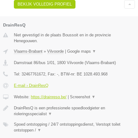
BEKIJK VOLLEDIG PROFIEL
DrainResQ
Niet gevestigd in de plaats Boussoit en in de provincie
Henegouwen.
Vlaams-Brabant
»
Vilvoorde
|
Google maps
▼
Damstraat 86/bus 1/01
,
1800
Vilvoorde
(
Vlaams-Brabant
)
Tel:
32467761672
, Fax:
-
, BTW-nr:
BE 1028.493.968
E-mail › DrainResQ
Website:
https://drainresq.be/
|
Screenshot
▼
DrainResQ is een professionele spoedloodgieter en
rioleringsspecialist
▼
Spoed ontstopping / 24/7 ontstoppingsdienst, Verstopt toilet
ontstoppen /
▼