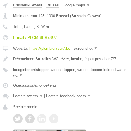
Brussels-Gewest
»
Brussel
|
Google maps
▼
Minimenstraat 123
,
1000
Brussel
(
Brussels-Gewest
)
Tel:
-
, Fax:
-
, BTW-nr:
-
E-mail › PLOMBIER7SU7
Website:
https://plombier7sur7.be
|
Screenshot
▼
Débouchage Bruxelles WC, évier, lavabo, égout pas cher-7/7
loodgieter ontstopper, wc ontstoppen, wc ontstoppen kokend water,
wc
▼
Openingstijden onbekend
Laatste tweets
▼
|
Laatste facebook posts
▼
Sociale media: