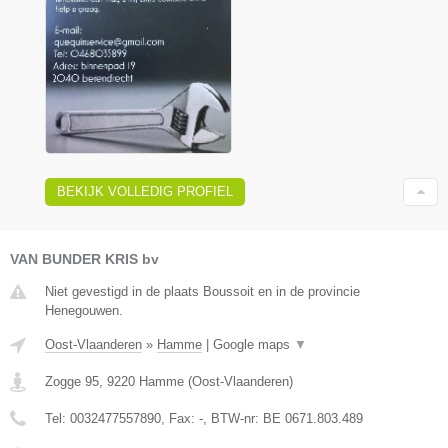
BEKIJK VOLLEDIG PROFIEL
VAN BUNDER KRIS bv
Niet gevestigd in de plaats Boussoit en in de provincie
Henegouwen.
Oost-Vlaanderen
»
Hamme
|
Google maps
▼
Zogge 95
,
9220
Hamme
(
Oost-Vlaanderen
)
Tel:
0032477557890
, Fax:
-
, BTW-nr:
BE 0671.803.489