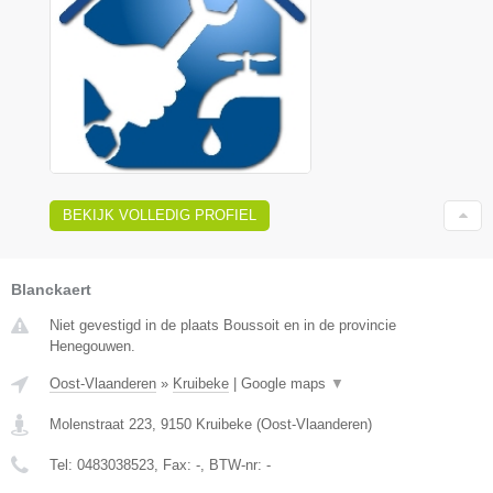
BEKIJK VOLLEDIG PROFIEL
Blanckaert
Niet gevestigd in de plaats Boussoit en in de provincie
Henegouwen.
Oost-Vlaanderen
»
Kruibeke
|
Google maps
▼
Molenstraat 223
,
9150
Kruibeke
(
Oost-Vlaanderen
)
Tel:
0483038523
, Fax:
-
, BTW-nr:
-