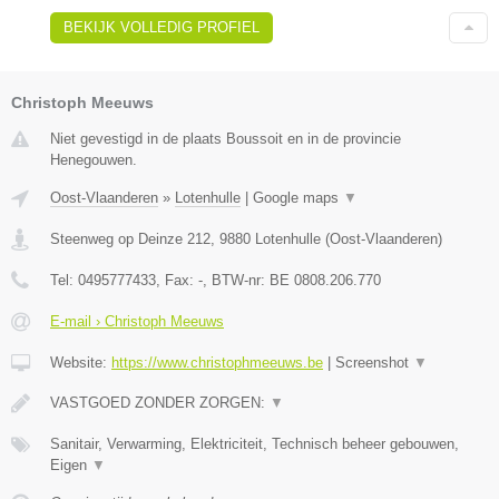
BEKIJK VOLLEDIG PROFIEL
Christoph Meeuws
Niet gevestigd in de plaats Boussoit en in de provincie
Henegouwen.
Oost-Vlaanderen
»
Lotenhulle
|
Google maps
▼
Steenweg op Deinze 212
,
9880
Lotenhulle
(
Oost-Vlaanderen
)
Tel:
0495777433
, Fax:
-
, BTW-nr:
BE 0808.206.770
E-mail › Christoph Meeuws
Website:
https://www.christophmeeuws.be
|
Screenshot
▼
VASTGOED ZONDER ZORGEN:
▼
Sanitair, Verwarming, Elektriciteit, Technisch beheer gebouwen,
Eigen
▼