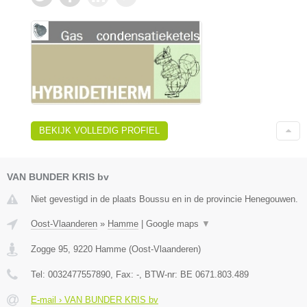
BEKIJK VOLLEDIG PROFIEL
VAN BUNDER KRIS bv
Niet gevestigd in de plaats Boussu en in de provincie Henegouwen.
Oost-Vlaanderen
»
Hamme
|
Google maps
▼
Zogge 95
,
9220
Hamme
(
Oost-Vlaanderen
)
Tel:
0032477557890
, Fax:
-
, BTW-nr:
BE 0671.803.489
E-mail › VAN BUNDER KRIS bv