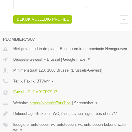
BEKIJK VOLLEDIG PROFIEL
PLOMBIER7SU7
Niet gevestigd in de plaats Boussu en in de provincie Henegouwen.
Brussels-Gewest
»
Brussel
|
Google maps
▼
Minimenstraat 123
,
1000
Brussel
(
Brussels-Gewest
)
Tel:
-
, Fax:
-
, BTW-nr:
-
E-mail › PLOMBIER7SU7
Website:
https://plombier7sur7.be
|
Screenshot
▼
Débouchage Bruxelles WC, évier, lavabo, égout pas cher-7/7
loodgieter ontstopper, wc ontstoppen, wc ontstoppen kokend water,
wc
▼