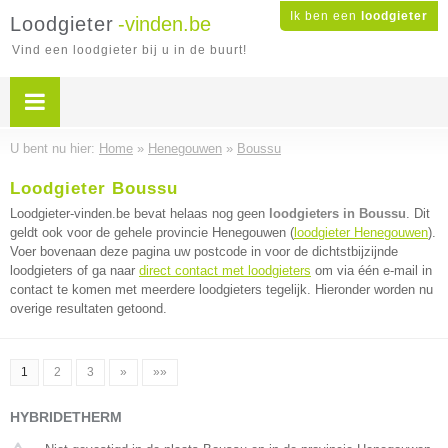
Ik ben een
loodgieter
Loodgieter
-vinden.be
Vind een loodgieter bij u in de buurt!
U bent nu hier:
Home
»
Henegouwen
»
Boussu
Loodgieter Boussu
Loodgieter-vinden.be bevat helaas nog geen
loodgieters in Boussu
. Dit
geldt ook voor de gehele provincie Henegouwen (
loodgieter Henegouwen
).
Voer bovenaan deze pagina uw postcode in voor de dichtstbijzijnde
loodgieters of ga naar
direct contact met loodgieters
om via één e-mail in
contact te komen met meerdere loodgieters tegelijk. Hieronder worden nu
overige resultaten getoond.
1
2
3
»
»»
HYBRIDETHERM