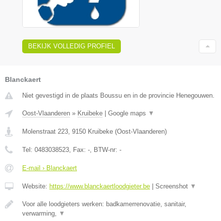
BEKIJK VOLLEDIG PROFIEL
Blanckaert
Niet gevestigd in de plaats Boussu en in de provincie Henegouwen.
Oost-Vlaanderen
»
Kruibeke
|
Google maps
▼
Molenstraat 223
,
9150
Kruibeke
(
Oost-Vlaanderen
)
Tel:
0483038523
, Fax:
-
, BTW-nr:
-
E-mail › Blanckaert
Website:
https://www.blanckaertloodgieter.be
|
Screenshot
▼
Voor alle loodgieters werken: badkamerrenovatie, sanitair,
verwarming,
▼