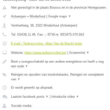
Niet gevestigd in de plaats Boussu en in de provincie Henegouwen.
Antwerpen
»
Minderhout
|
Google maps
▼
Venhoefweg, 38
,
2322
Minderhout
(
Antwerpen
)
Tel:
03/636.11.48
, Fax:
-
, BTW-nr:
BE0475.070.663
E-mail › Tankrecycling - Marc Van de Berckt bvba
Website:
https://www.tankrecycling.be/
|
Screenshot
▼
Bent u overgeschakeld op een andere energiebron en heeft u nog
een oude
▼
Reinigen en opvullen van stookolietanks, Reinigen en verwijderen
van
▼
Er wordt gewerkt op afspraak.
Laatste facebook posts
▼
|
Introductie video
▼
Sociale media: