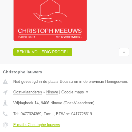
BEKIJK VOLLEDIG PROFIEL
Christophe lauwers
Niet gevestigd in de plaats Boussu en in de provincie Henegouwen.
Oost-Vlaanderen
»
Ninove
|
Google maps
▼
Vrijdaghoek 14
,
9406
Ninove
(
Oost-Vlaanderen
)
Tel:
0477324369
, Fax:
-
, BTW-nr:
0417728619
E-mail › Christophe lauwers