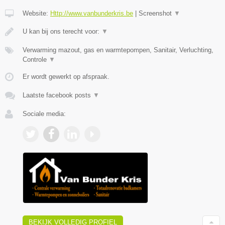
Website:
Http://www.vanbunderkris.be
|
Screenshot
▼
U kan bij ons terecht voor:
▼
Verwarming mazout, gas en warmtepompen, Sanitair, Verluchting,
Controle
▼
Er wordt gewerkt op afspraak.
Laatste facebook posts
▼
Sociale media:
BEKIJK VOLLEDIG PROFIEL