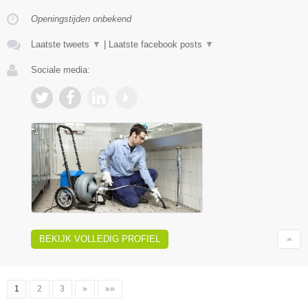
Openingstijden onbekend
Laatste tweets
▼
|
Laatste facebook posts
▼
Sociale media:
BEKIJK VOLLEDIG PROFIEL
1
2
3
»
»»