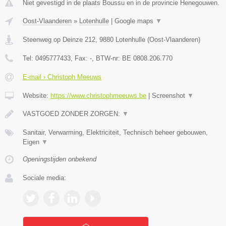
Niet gevestigd in de plaats Boussu en in de provincie Henegouwen.
Oost-Vlaanderen
»
Lotenhulle
|
Google maps
▼
Steenweg op Deinze 212
,
9880
Lotenhulle
(
Oost-Vlaanderen
)
Tel:
0495777433
, Fax:
-
, BTW-nr:
BE 0808.206.770
E-mail › Christoph Meeuws
Website:
https://www.christophmeeuws.be
|
Screenshot
▼
VASTGOED ZONDER ZORGEN:
▼
Sanitair, Verwarming, Elektriciteit, Technisch beheer gebouwen,
Eigen
▼
Openingstijden onbekend
Sociale media: