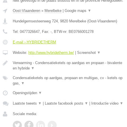
Niet gevestigd in de plaats Boussu en in de provincie Henegouwen.
Oost-Vlaanderen
»
Merelbeke
|
Google maps
▼
Hundelgemsesteenweg 724
,
9820
Merelbeke
(
Oost-Vlaanderen
)
Tel:
0477326647
, Fax:
-
, BTW-nr:
BE0766001278
E-mail › HYBRIDETHERM
Website:
http://www.hybridetherm.be/
|
Screenshot
▼
Verwarming - Condensatieketels op aardgas en propaan - bivalente
en hybride
▼
Condensatieketels op aardgas, propaan en multigas, cv - ketels op
gas,
▼
Openingstijden
▼
Laatste tweets
▼
|
Laatste facebook posts
▼
|
Introductie video
▼
Sociale media: