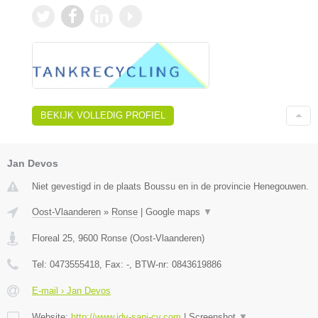
BEKIJK VOLLEDIG PROFIEL
Jan Devos
Niet gevestigd in de plaats Boussu en in de provincie Henegouwen.
Oost-Vlaanderen
»
Ronse
|
Google maps
▼
Floreal 25
,
9600
Ronse
(
Oost-Vlaanderen
)
Tel:
0473555418
, Fax:
-
, BTW-nr:
0843619886
E-mail › Jan Devos
Website:
http://www.jdv-sani-cv.com
|
Screenshot
▼