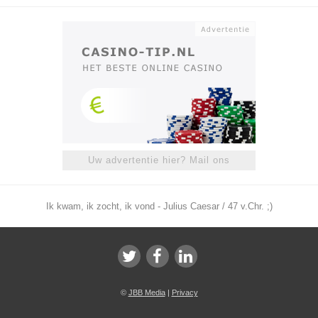
Uw advertentie hier? Mail ons
Ik kwam, ik zocht, ik vond - Julius Caesar / 47 v.Chr. ;)
©
JBB Media
|
Privacy