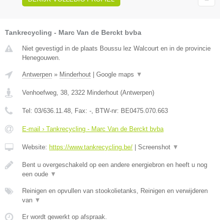
Tankrecycling - Marc Van de Berckt bvba
Niet gevestigd in de plaats Boussu lez Walcourt en in de provincie
Henegouwen.
Antwerpen
»
Minderhout
|
Google maps
▼
Venhoefweg, 38
,
2322
Minderhout
(
Antwerpen
)
Tel:
03/636.11.48
, Fax:
-
, BTW-nr:
BE0475.070.663
E-mail › Tankrecycling - Marc Van de Berckt bvba
Website:
https://www.tankrecycling.be/
|
Screenshot
▼
Bent u overgeschakeld op een andere energiebron en heeft u nog
een oude
▼
Reinigen en opvullen van stookolietanks, Reinigen en verwijderen
van
▼
Er wordt gewerkt op afspraak.