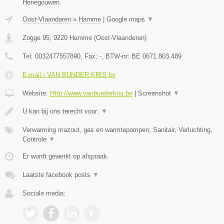
Henegouwen.
Oost-Vlaanderen
»
Hamme
|
Google maps
▼
Zogge 95
,
9220
Hamme
(
Oost-Vlaanderen
)
Tel:
0032477557890
, Fax:
-
, BTW-nr:
BE 0671.803.489
E-mail › VAN BUNDER KRIS bv
Website:
Http://www.vanbunderkris.be
|
Screenshot
▼
U kan bij ons terecht voor:
▼
Verwarming mazout, gas en warmtepompen, Sanitair, Verluchting,
Controle
▼
Er wordt gewerkt op afspraak.
Laatste facebook posts
▼
Sociale media: