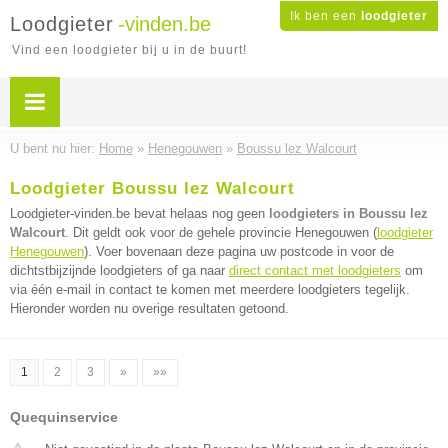
Ik ben een
loodgieter
Loodgieter
-vinden.be
Vind een loodgieter bij u in de buurt!
U bent nu hier:
Home
»
Henegouwen
»
Boussu lez Walcourt
Loodgieter Boussu lez Walcourt
Loodgieter-vinden.be bevat helaas nog geen
loodgieters in Boussu lez
Walcourt
. Dit geldt ook voor de gehele provincie Henegouwen (
loodgieter
Henegouwen
). Voer bovenaan deze pagina uw postcode in voor de
dichtstbijzijnde loodgieters of ga naar
direct contact met loodgieters
om
via één e-mail in contact te komen met meerdere loodgieters tegelijk.
Hieronder worden nu overige resultaten getoond.
1
2
3
»
»»
Quequinservice