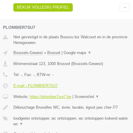
BEKIJK VOLLEDIG PROFIEL
PLOMBIER7SU7
Niet gevestigd in de plaats Boussu lez Walcourt en in de provincie
Henegouwen.
Brussels-Gewest
»
Brussel
|
Google maps
▼
Minimenstraat 123
,
1000
Brussel
(
Brussels-Gewest
)
Tel:
-
, Fax:
-
, BTW-nr:
-
E-mail › PLOMBIER7SU7
Website:
https://plombier7sur7.be
|
Screenshot
▼
Débouchage Bruxelles WC, évier, lavabo, égout pas cher-7/7
loodgieter ontstopper, wc ontstoppen, wc ontstoppen kokend water,
wc
▼