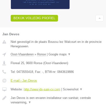
BEKIJK VOLLEDIG PROFIEL
Jan Devos
Niet gevestigd in de plaats Boussu lez Walcourt en in de provincie
Henegouwen.
Oost-Vlaanderen
»
Ronse
|
Google maps
▼
Floreal 25
,
9600
Ronse
(
Oost-Vlaanderen
)
Tel:
0473555418
, Fax:
-
, BTW-nr:
0843619886
E-mail › Jan Devos
Website:
http://www.jdv-sani-cv.com
|
Screenshot
▼
Jan Devos is een ervaren installateur van sanitair, centrale
verwarming,
▼