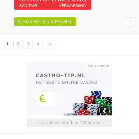
BEKIJK VOLLEDIG PROFIEL
1
2
3
»
»»
Uw advertentie hier? Mail ons