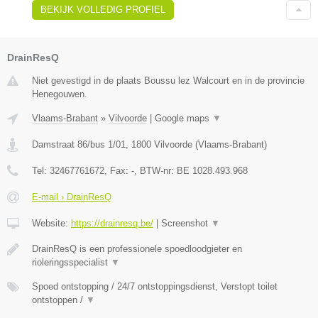
BEKIJK VOLLEDIG PROFIEL
DrainResQ
Niet gevestigd in de plaats Boussu lez Walcourt en in de provincie
Henegouwen.
Vlaams-Brabant
»
Vilvoorde
|
Google maps
▼
Damstraat 86/bus 1/01
,
1800
Vilvoorde
(
Vlaams-Brabant
)
Tel:
32467761672
, Fax:
-
, BTW-nr:
BE 1028.493.968
E-mail › DrainResQ
Website:
https://drainresq.be/
|
Screenshot
▼
DrainResQ is een professionele spoedloodgieter en
rioleringsspecialist
▼
Spoed ontstopping / 24/7 ontstoppingsdienst, Verstopt toilet
ontstoppen /
▼