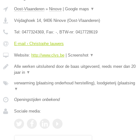
Oost-Vlaanderen
»
Ninove
|
Google maps
▼
Vrijdaghoek 14
,
9406
Ninove
(
Oost-Vlaanderen
)
Tel:
0477324369
, Fax:
-
, BTW-nr:
0417728619
E-mail › Christophe lauwers
Website:
http://www.clvs.be
|
Screenshot
▼
Alle werken uitsluitend door de baas uitgevoerd, reeds meer dan 20
jaar in
▼
verwarming (plaatsing onderhoud herstelling), loodgieterij (plaatsing
▼
Openingstijden onbekend
Sociale media: