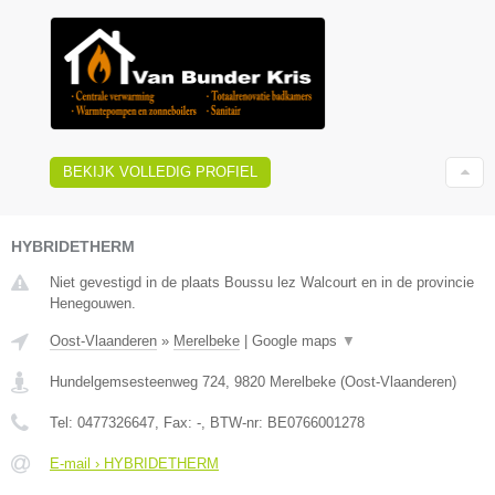
BEKIJK VOLLEDIG PROFIEL
HYBRIDETHERM
Niet gevestigd in de plaats Boussu lez Walcourt en in de provincie
Henegouwen.
Oost-Vlaanderen
»
Merelbeke
|
Google maps
▼
Hundelgemsesteenweg 724
,
9820
Merelbeke
(
Oost-Vlaanderen
)
Tel:
0477326647
, Fax:
-
, BTW-nr:
BE0766001278
E-mail › HYBRIDETHERM