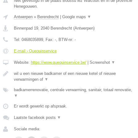
Niet gevestigd in de plaats Boussu lez Walcourt en in de provincie
Henegouwen.
Antwerpen
»
Berendrecht
|
Google maps
▼
Binnenpad 19
,
2040
Berendrecht
(
Antwerpen
)
Tel:
0468035899
, Fax:
-
, BTW-nr:
-
E-mail › Quequinservice
Website:
https://www.quequinservice.be/
|
Screenshot
▼
wil u een nieuwe badkamer of een nieuwe ketel of nieuwe
verwarmingen of
▼
badkamerrenovatie, centrale verwarming, sanitair, totaal renovatie,
▼
Er wordt gewerkt op afspraak.
Laatste facebook posts
▼
Sociale media: