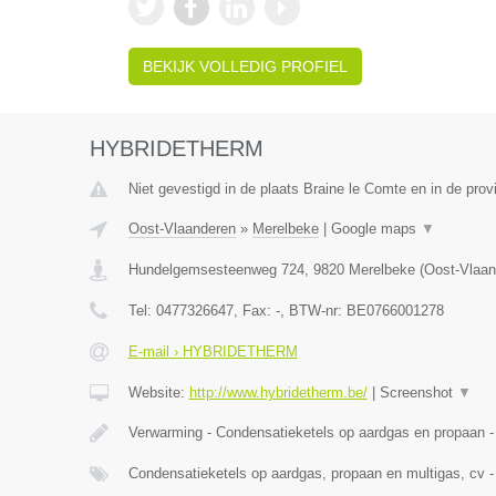
BEKIJK VOLLEDIG PROFIEL
HYBRIDETHERM
Niet gevestigd in de plaats Braine le Comte en in de pro
Oost-Vlaanderen
»
Merelbeke
|
Google maps
▼
Hundelgemsesteenweg 724
,
9820
Merelbeke
(
Oost-Vlaan
Tel:
0477326647
, Fax:
-
, BTW-nr:
BE0766001278
E-mail › HYBRIDETHERM
Website:
http://www.hybridetherm.be/
|
Screenshot
▼
Verwarming - Condensatieketels op aardgas en propaan -
Condensatieketels op aardgas, propaan en multigas, cv -