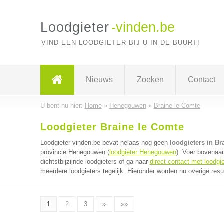
Loodgieter
-vinden.be
VIND EEN LOODGIETER BIJ U IN DE BUURT!
Nieuws
Zoeken
Contact
U bent nu hier:
Home
»
Henegouwen
»
Braine le Comte
Loodgieter Braine le Comte
Loodgieter-vinden.be bevat helaas nog geen
loodgieters in Br
provincie Henegouwen (
loodgieter Henegouwen
). Voer bovenaa
dichtstbijzijnde loodgieters of ga naar
direct contact met loodgi
meerdere loodgieters tegelijk. Hieronder worden nu overige resu
1
2
3
»
»»