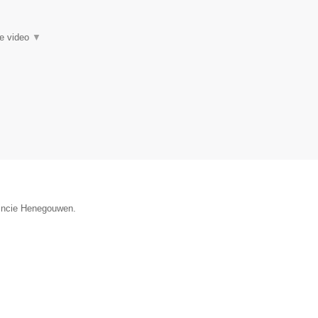
ie video
▼
vincie Henegouwen.