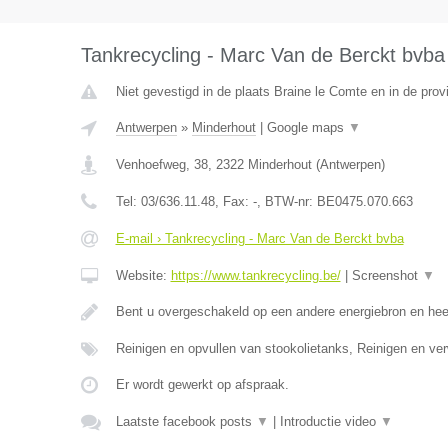
Tankrecycling - Marc Van de Berckt bvba
Niet gevestigd in de plaats Braine le Comte en in de pro
Antwerpen
»
Minderhout
|
Google maps
▼
Venhoefweg, 38
,
2322
Minderhout
(
Antwerpen
)
Tel:
03/636.11.48
, Fax:
-
, BTW-nr:
BE0475.070.663
E-mail › Tankrecycling - Marc Van de Berckt bvba
Website:
https://www.tankrecycling.be/
|
Screenshot
▼
Bent u overgeschakeld op een andere energiebron en he
Reinigen en opvullen van stookolietanks, Reinigen en ve
Er wordt gewerkt op afspraak.
Laatste facebook posts
▼
|
Introductie video
▼