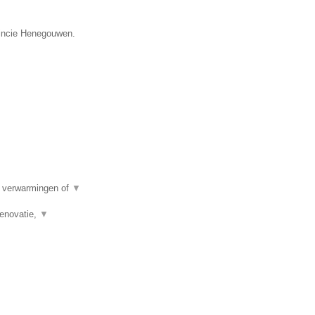
vincie Henegouwen.
e verwarmingen of
▼
renovatie,
▼