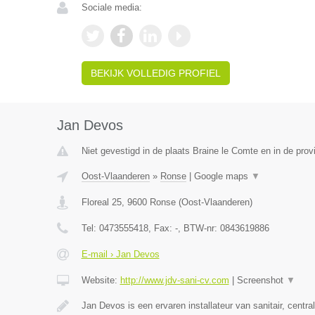
Sociale media:
BEKIJK VOLLEDIG PROFIEL
Jan Devos
Niet gevestigd in de plaats Braine le Comte en in de pro
Oost-Vlaanderen
»
Ronse
|
Google maps
▼
Floreal 25
,
9600
Ronse
(
Oost-Vlaanderen
)
Tel:
0473555418
, Fax:
-
, BTW-nr:
0843619886
E-mail › Jan Devos
Website:
http://www.jdv-sani-cv.com
|
Screenshot
▼
Jan Devos is een ervaren installateur van sanitair, centr