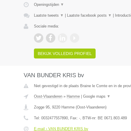
Openingstijden
▼
Laatste tweets
▼
|
Laatste facebook posts
▼
|
Introduct
Sociale media:
BEKIJK VOLLEDIG PROFIEL
VAN BUNDER KRIS bv
Niet gevestigd in de plaats Braine le Comte en in de pro
Oost-Vlaanderen
»
Hamme
|
Google maps
▼
Zogge 95
,
9220
Hamme
(
Oost-Vlaanderen
)
Tel:
0032477557890
, Fax:
-
, BTW-nr:
BE 0671.803.489
E-mail › VAN BUNDER KRIS bv