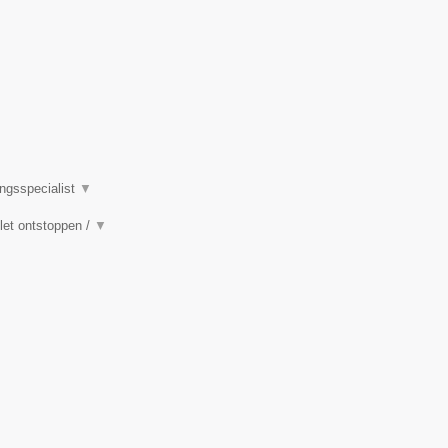
ingsspecialist
▼
ilet ontstoppen /
▼