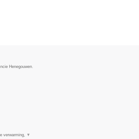
vincie Henegouwen.
ale verwarming,
▼