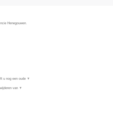
vincie Henegouwen.
eft u nog een oude
▼
rwijderen van
▼