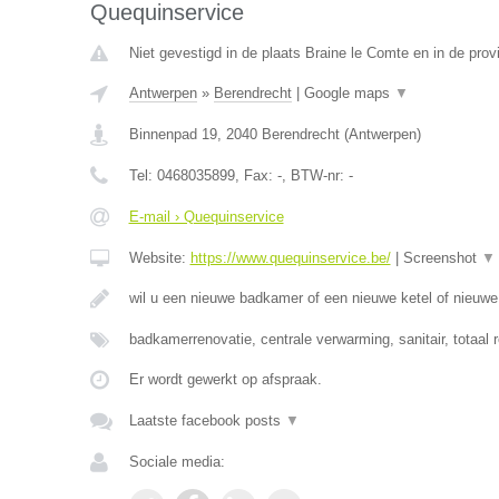
Quequinservice
Niet gevestigd in de plaats Braine le Comte en in de pro
Antwerpen
»
Berendrecht
|
Google maps
▼
Binnenpad 19
,
2040
Berendrecht
(
Antwerpen
)
Tel:
0468035899
, Fax:
-
, BTW-nr:
-
E-mail › Quequinservice
Website:
https://www.quequinservice.be/
|
Screenshot
▼
wil u een nieuwe badkamer of een nieuwe ketel of nieuw
badkamerrenovatie, centrale verwarming, sanitair, totaal 
Er wordt gewerkt op afspraak.
Laatste facebook posts
▼
Sociale media: