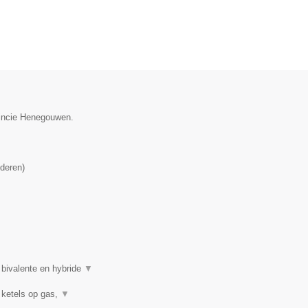
vincie Henegouwen.
deren
)
 bivalente en hybride
▼
 ketels op gas,
▼