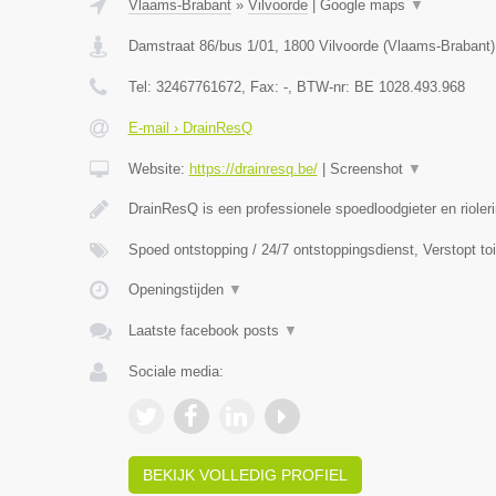
Vlaams-Brabant
»
Vilvoorde
|
Google maps
▼
Damstraat 86/bus 1/01
,
1800
Vilvoorde
(
Vlaams-Brabant
)
Tel:
32467761672
, Fax:
-
, BTW-nr:
BE 1028.493.968
E-mail › DrainResQ
Website:
https://drainresq.be/
|
Screenshot
▼
DrainResQ is een professionele spoedloodgieter en rioler
Spoed ontstopping / 24/7 ontstoppingsdienst, Verstopt to
Openingstijden
▼
Laatste facebook posts
▼
Sociale media:
BEKIJK VOLLEDIG PROFIEL