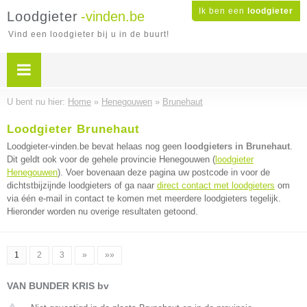
Ik ben een
loodgieter
Loodgieter
-vinden.be
Vind een loodgieter bij u in de buurt!
U bent nu hier:
Home
»
Henegouwen
»
Brunehaut
Loodgieter Brunehaut
Loodgieter-vinden.be bevat helaas nog geen
loodgieters in Brunehaut
.
Dit geldt ook voor de gehele provincie Henegouwen (
loodgieter
Henegouwen
). Voer bovenaan deze pagina uw postcode in voor de
dichtstbijzijnde loodgieters of ga naar
direct contact met loodgieters
om
via één e-mail in contact te komen met meerdere loodgieters tegelijk.
Hieronder worden nu overige resultaten getoond.
1
2
3
»
»»
VAN BUNDER KRIS bv