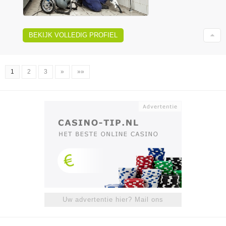
BEKIJK VOLLEDIG PROFIEL
1
2
3
»
»»
Uw advertentie hier? Mail ons