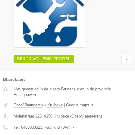
BEKIJK VOLLEDIG PROFIEL
Blanckaert
Niet gevestigd in de plaats Brunehaut en in de provincie
Henegouwen.
Oost-Vlaanderen
»
Kruibeke
|
Google maps
▼
Molenstraat 223
,
9150
Kruibeke
(
Oost-Vlaanderen
)
Tel:
0483038523
, Fax:
-
, BTW-nr:
-