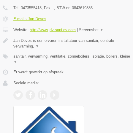
Tel:
0473555418
, Fax:
-
, BTW-nr:
0843619886
E-mail › Jan Devos
Website:
http://www.jdv-sani-cv.com
|
Screenshot
▼
Jan Devos is een ervaren installateur van sanitair, centrale
verwarming,
▼
sanitair, verwarming, ventilatie, zonneboilers, isolatie, boilers, kleine
▼
Er wordt gewerkt op afspraak.
Sociale media: