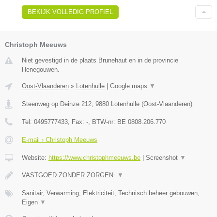
BEKIJK VOLLEDIG PROFIEL
Christoph Meeuws
Niet gevestigd in de plaats Brunehaut en in de provincie
Henegouwen.
Oost-Vlaanderen
»
Lotenhulle
|
Google maps
▼
Steenweg op Deinze 212
,
9880
Lotenhulle
(
Oost-Vlaanderen
)
Tel:
0495777433
, Fax:
-
, BTW-nr:
BE 0808.206.770
E-mail › Christoph Meeuws
Website:
https://www.christophmeeuws.be
|
Screenshot
▼
VASTGOED ZONDER ZORGEN:
▼
Sanitair, Verwarming, Elektriciteit, Technisch beheer gebouwen,
Eigen
▼