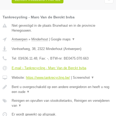
Tankrecycling - Marc Van de Berckt bvba
Niet gevestigd in de plaats Brunehaut en in de provincie
Henegouwen.
Antwerpen
»
Minderhout
|
Google maps
▼
Venhoefweg, 38
,
2322
Minderhout
(
Antwerpen
)
Tel:
03/636.11.48
, Fax:
-
, BTW-nr:
BE0475.070.663
E-mail › Tankrecycling - Marc Van de Berckt bvba
Website:
https://www.tankrecycling.be/
|
Screenshot
▼
Bent u overgeschakeld op een andere energiebron en heeft u nog
een oude
▼
Reinigen en opvullen van stookolietanks, Reinigen en verwijderen
van
▼
Er wordt gewerkt op afspraak.