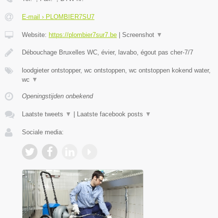
E-mail › PLOMBIER7SU7
Website:
https://plombier7sur7.be
|
Screenshot
▼
Débouchage Bruxelles WC, évier, lavabo, égout pas cher-7/7
loodgieter ontstopper, wc ontstoppen, wc ontstoppen kokend water,
wc
▼
Openingstijden onbekend
Laatste tweets
▼
|
Laatste facebook posts
▼
Sociale media: