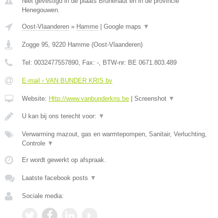
Niet gevestigd in de plaats Brunehaut en in de provincie
Henegouwen.
Oost-Vlaanderen
»
Hamme
|
Google maps
▼
Zogge 95
,
9220
Hamme
(
Oost-Vlaanderen
)
Tel:
0032477557890
, Fax:
-
, BTW-nr:
BE 0671.803.489
E-mail › VAN BUNDER KRIS bv
Website:
Http://www.vanbunderkris.be
|
Screenshot
▼
U kan bij ons terecht voor:
▼
Verwarming mazout, gas en warmtepompen, Sanitair, Verluchting,
Controle
▼
Er wordt gewerkt op afspraak.
Laatste facebook posts
▼
Sociale media: