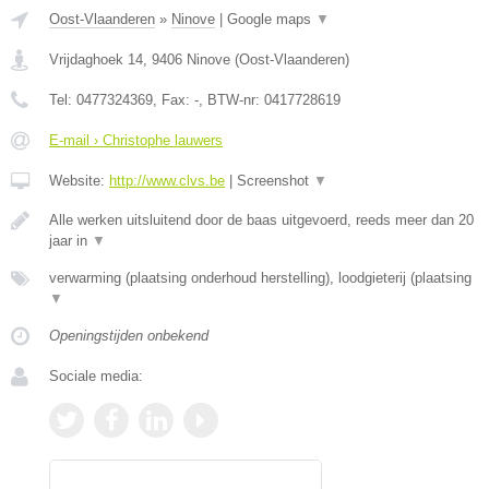
Oost-Vlaanderen
»
Ninove
|
Google maps
▼
Vrijdaghoek 14
,
9406
Ninove
(
Oost-Vlaanderen
)
Tel:
0477324369
, Fax:
-
, BTW-nr:
0417728619
E-mail › Christophe lauwers
Website:
http://www.clvs.be
|
Screenshot
▼
Alle werken uitsluitend door de baas uitgevoerd, reeds meer dan 20
jaar in
▼
verwarming (plaatsing onderhoud herstelling), loodgieterij (plaatsing
▼
Openingstijden onbekend
Sociale media: