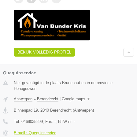
BEKIJK VOLLEDIG PROFIEL
Quequinservice
Niet gevestigd in de plaats Brunehaut en in de provincie
Henegouwen.
Antwerpen
»
Berendrecht
|
Google maps
▼
Binnenpad 19
,
2040
Berendrecht
(
Antwerpen
)
Tel:
0468035899
, Fax:
-
, BTW-nr:
-
E-mail › Quequinservice