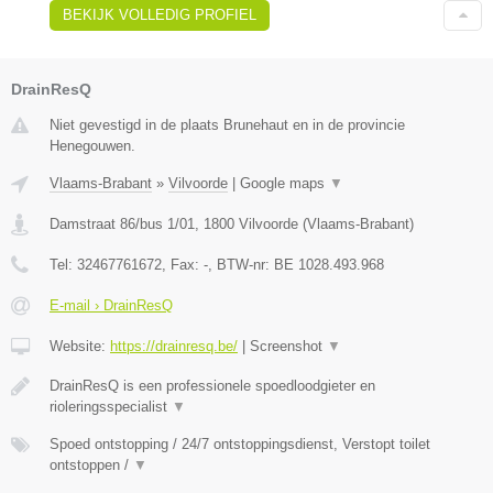
BEKIJK VOLLEDIG PROFIEL
DrainResQ
Niet gevestigd in de plaats Brunehaut en in de provincie
Henegouwen.
Vlaams-Brabant
»
Vilvoorde
|
Google maps
▼
Damstraat 86/bus 1/01
,
1800
Vilvoorde
(
Vlaams-Brabant
)
Tel:
32467761672
, Fax:
-
, BTW-nr:
BE 1028.493.968
E-mail › DrainResQ
Website:
https://drainresq.be/
|
Screenshot
▼
DrainResQ is een professionele spoedloodgieter en
rioleringsspecialist
▼
Spoed ontstopping / 24/7 ontstoppingsdienst, Verstopt toilet
ontstoppen /
▼