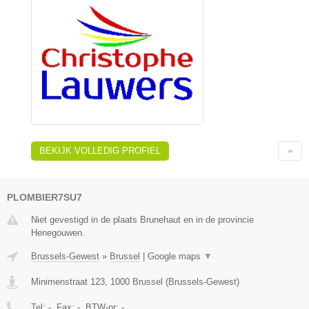
BEKIJK VOLLEDIG PROFIEL
PLOMBIER7SU7
Niet gevestigd in de plaats Brunehaut en in de provincie
Henegouwen.
Brussels-Gewest
»
Brussel
|
Google maps
▼
Minimenstraat 123
,
1000
Brussel
(
Brussels-Gewest
)
Tel:
-
, Fax:
-
, BTW-nr:
-