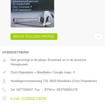
BEKIJK VOLLEDIG PROFIEL
HYBRIDETHERM
Niet gevestigd in de plaats Brunehaut en in de provincie
Henegouwen.
Oost-Vlaanderen
»
Merelbeke
|
Google maps
▼
Hundelgemsesteenweg 724
,
9820
Merelbeke
(
Oost-Vlaanderen
)
Tel:
0477326647
, Fax:
-
, BTW-nr:
BE0766001278
E-mail › HYBRIDETHERM