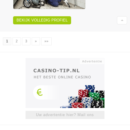
BEKIJK VOLLEDIG PROFIEL
1
2
3
»
»»
Uw advertentie hier? Mail ons