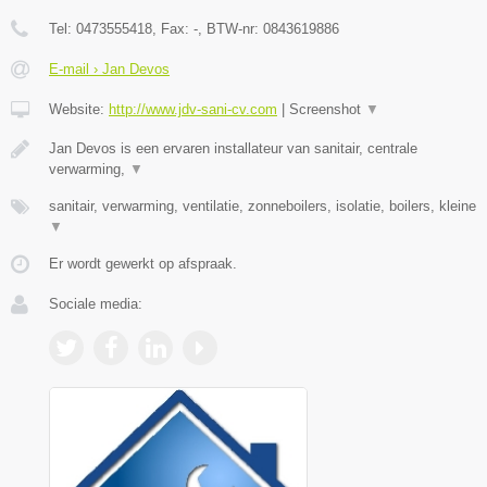
Tel:
0473555418
, Fax:
-
, BTW-nr:
0843619886
E-mail › Jan Devos
Website:
http://www.jdv-sani-cv.com
|
Screenshot
▼
Jan Devos is een ervaren installateur van sanitair, centrale
verwarming,
▼
sanitair, verwarming, ventilatie, zonneboilers, isolatie, boilers, kleine
▼
Er wordt gewerkt op afspraak.
Sociale media: