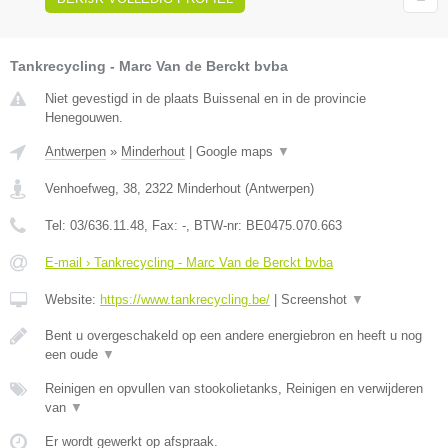
Tankrecycling - Marc Van de Berckt bvba
Niet gevestigd in de plaats Buissenal en in de provincie
Henegouwen.
Antwerpen
»
Minderhout
|
Google maps
▼
Venhoefweg, 38
,
2322
Minderhout
(
Antwerpen
)
Tel:
03/636.11.48
, Fax:
-
, BTW-nr:
BE0475.070.663
E-mail › Tankrecycling - Marc Van de Berckt bvba
Website:
https://www.tankrecycling.be/
|
Screenshot
▼
Bent u overgeschakeld op een andere energiebron en heeft u nog
een oude
▼
Reinigen en opvullen van stookolietanks, Reinigen en verwijderen
van
▼
Er wordt gewerkt op afspraak.