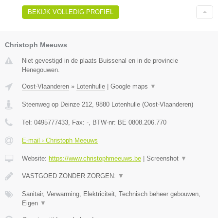
BEKIJK VOLLEDIG PROFIEL
Christoph Meeuws
Niet gevestigd in de plaats Buissenal en in de provincie
Henegouwen.
Oost-Vlaanderen
»
Lotenhulle
|
Google maps
▼
Steenweg op Deinze 212
,
9880
Lotenhulle
(
Oost-Vlaanderen
)
Tel:
0495777433
, Fax:
-
, BTW-nr:
BE 0808.206.770
E-mail › Christoph Meeuws
Website:
https://www.christophmeeuws.be
|
Screenshot
▼
VASTGOED ZONDER ZORGEN:
▼
Sanitair, Verwarming, Elektriciteit, Technisch beheer gebouwen,
Eigen
▼