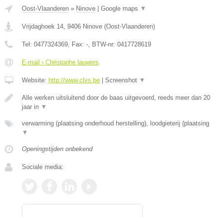
Oost-Vlaanderen
»
Ninove
|
Google maps
▼
Vrijdaghoek 14
,
9406
Ninove
(
Oost-Vlaanderen
)
Tel:
0477324369
, Fax:
-
, BTW-nr:
0417728619
E-mail › Christophe lauwers
Website:
http://www.clvs.be
|
Screenshot
▼
Alle werken uitsluitend door de baas uitgevoerd, reeds meer dan 20
jaar in
▼
verwarming (plaatsing onderhoud herstelling), loodgieterij (plaatsing
▼
Openingstijden onbekend
Sociale media: