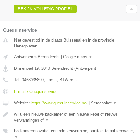
BEKIJK VOLLEDIG PROFIEL
Quequinservice
Niet gevestigd in de plaats Buissenal en in de provincie
Henegouwen.
Antwerpen
»
Berendrecht
|
Google maps
▼
Binnenpad 19
,
2040
Berendrecht
(
Antwerpen
)
Tel:
0468035899
, Fax:
-
, BTW-nr:
-
E-mail › Quequinservice
Website:
https://www.quequinservice.be/
|
Screenshot
▼
wil u een nieuwe badkamer of een nieuwe ketel of nieuwe
verwarmingen of
▼
badkamerrenovatie, centrale verwarming, sanitair, totaal renovatie,
▼