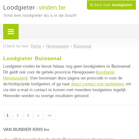
Ik ben een
loodgieter
Loodgieter
-vinden.be
Vind een loodgieter bij u in de buurt!
U bent nu hier:
Home
»
Henegouwen
»
Buissenal
Loodgieter Buissenal
Loodgieter-vinden.be bevat helaas nog geen
loodgieters in Buissenal
.
Dit geldt ook voor de gehele provincie Henegouwen (
loodgieter
Henegouwen
). Voer bovenaan deze pagina uw postcode in voor de
dichtstbijzijnde loodgieters of ga naar
direct contact met loodgieters
om
via één e-mail in contact te komen met meerdere loodgieters tegelijk.
Hieronder worden nu overige resultaten getoond.
1
2
3
»
»»
VAN BUNDER KRIS bv