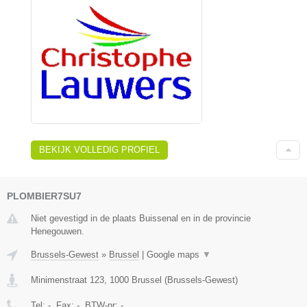
BEKIJK VOLLEDIG PROFIEL
PLOMBIER7SU7
Niet gevestigd in de plaats Buissenal en in de provincie
Henegouwen.
Brussels-Gewest
»
Brussel
|
Google maps
▼
Minimenstraat 123
,
1000
Brussel
(
Brussels-Gewest
)
Tel:
-
, Fax:
-
, BTW-nr:
-