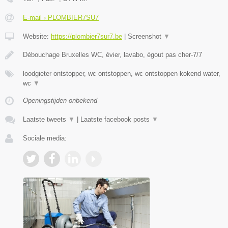
E-mail › PLOMBIER7SU7
Website:
https://plombier7sur7.be
|
Screenshot
▼
Débouchage Bruxelles WC, évier, lavabo, égout pas cher-7/7
loodgieter ontstopper, wc ontstoppen, wc ontstoppen kokend water,
wc
▼
Openingstijden onbekend
Laatste tweets
▼
|
Laatste facebook posts
▼
Sociale media: