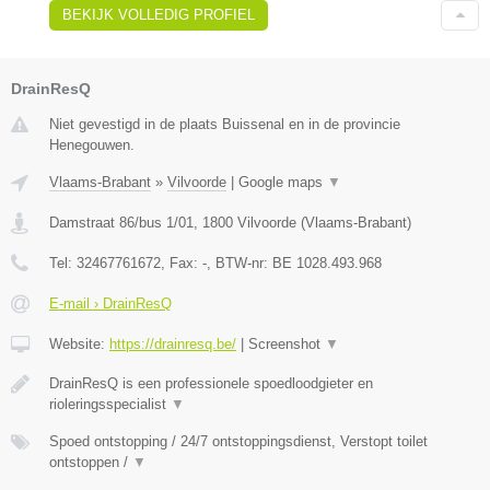
BEKIJK VOLLEDIG PROFIEL
DrainResQ
Niet gevestigd in de plaats Buissenal en in de provincie
Henegouwen.
Vlaams-Brabant
»
Vilvoorde
|
Google maps
▼
Damstraat 86/bus 1/01
,
1800
Vilvoorde
(
Vlaams-Brabant
)
Tel:
32467761672
, Fax:
-
, BTW-nr:
BE 1028.493.968
E-mail › DrainResQ
Website:
https://drainresq.be/
|
Screenshot
▼
DrainResQ is een professionele spoedloodgieter en
rioleringsspecialist
▼
Spoed ontstopping / 24/7 ontstoppingsdienst, Verstopt toilet
ontstoppen /
▼