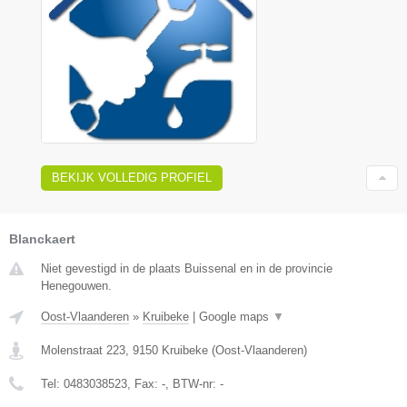
BEKIJK VOLLEDIG PROFIEL
Blanckaert
Niet gevestigd in de plaats Buissenal en in de provincie
Henegouwen.
Oost-Vlaanderen
»
Kruibeke
|
Google maps
▼
Molenstraat 223
,
9150
Kruibeke
(
Oost-Vlaanderen
)
Tel:
0483038523
, Fax:
-
, BTW-nr:
-