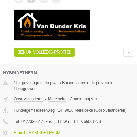
BEKIJK VOLLEDIG PROFIEL
HYBRIDETHERM
Niet gevestigd in de plaats Buissenal en in de provincie
Henegouwen.
Oost-Vlaanderen
»
Merelbeke
|
Google maps
▼
Hundelgemsesteenweg 724
,
9820
Merelbeke
(
Oost-Vlaanderen
)
Tel:
0477326647
, Fax:
-
, BTW-nr:
BE0766001278
E-mail › HYBRIDETHERM