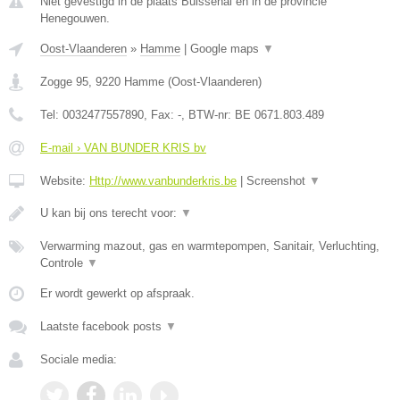
Niet gevestigd in de plaats Buissenal en in de provincie
Henegouwen.
Oost-Vlaanderen
»
Hamme
|
Google maps
▼
Zogge 95
,
9220
Hamme
(
Oost-Vlaanderen
)
Tel:
0032477557890
, Fax:
-
, BTW-nr:
BE 0671.803.489
E-mail › VAN BUNDER KRIS bv
Website:
Http://www.vanbunderkris.be
|
Screenshot
▼
U kan bij ons terecht voor:
▼
Verwarming mazout, gas en warmtepompen, Sanitair, Verluchting,
Controle
▼
Er wordt gewerkt op afspraak.
Laatste facebook posts
▼
Sociale media: