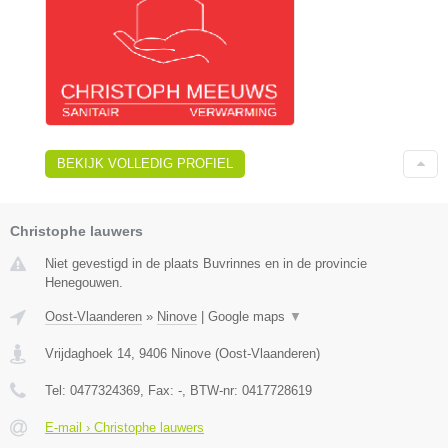
BEKIJK VOLLEDIG PROFIEL
Christophe lauwers
Niet gevestigd in de plaats Buvrinnes en in de provincie
Henegouwen.
Oost-Vlaanderen
»
Ninove
|
Google maps
▼
Vrijdaghoek 14
,
9406
Ninove
(
Oost-Vlaanderen
)
Tel:
0477324369
, Fax:
-
, BTW-nr:
0417728619
E-mail › Christophe lauwers