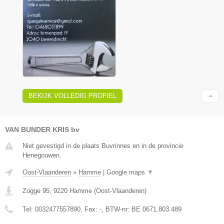
BEKIJK VOLLEDIG PROFIEL
VAN BUNDER KRIS bv
Niet gevestigd in de plaats Buvrinnes en in de provincie
Henegouwen.
Oost-Vlaanderen
»
Hamme
|
Google maps
▼
Zogge 95
,
9220
Hamme
(
Oost-Vlaanderen
)
Tel:
0032477557890
, Fax:
-
, BTW-nr:
BE 0671.803.489