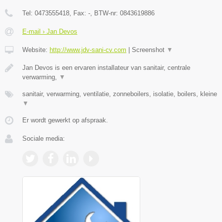
Tel:
0473555418
, Fax:
-
, BTW-nr:
0843619886
E-mail › Jan Devos
Website:
http://www.jdv-sani-cv.com
|
Screenshot
▼
Jan Devos is een ervaren installateur van sanitair, centrale
verwarming,
▼
sanitair, verwarming, ventilatie, zonneboilers, isolatie, boilers, kleine
▼
Er wordt gewerkt op afspraak.
Sociale media: