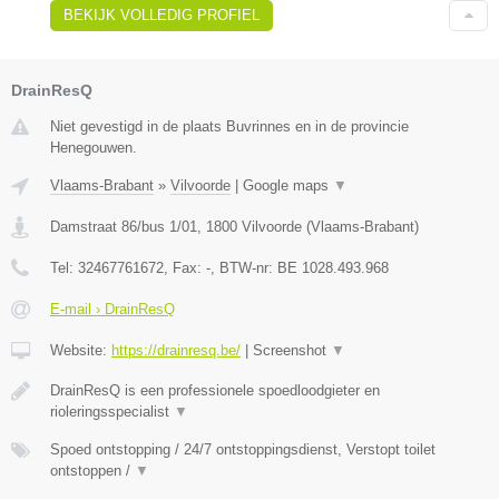
BEKIJK VOLLEDIG PROFIEL
DrainResQ
Niet gevestigd in de plaats Buvrinnes en in de provincie
Henegouwen.
Vlaams-Brabant
»
Vilvoorde
|
Google maps
▼
Damstraat 86/bus 1/01
,
1800
Vilvoorde
(
Vlaams-Brabant
)
Tel:
32467761672
, Fax:
-
, BTW-nr:
BE 1028.493.968
E-mail › DrainResQ
Website:
https://drainresq.be/
|
Screenshot
▼
DrainResQ is een professionele spoedloodgieter en
rioleringsspecialist
▼
Spoed ontstopping / 24/7 ontstoppingsdienst, Verstopt toilet
ontstoppen /
▼