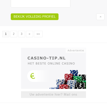
BEKIJK VOLLEDIG PROFIEL
1
2
3
»
»»
Uw advertentie hier? Mail ons