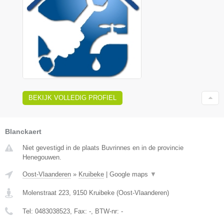
BEKIJK VOLLEDIG PROFIEL
Blanckaert
Niet gevestigd in de plaats Buvrinnes en in de provincie
Henegouwen.
Oost-Vlaanderen
»
Kruibeke
|
Google maps
▼
Molenstraat 223
,
9150
Kruibeke
(
Oost-Vlaanderen
)
Tel:
0483038523
, Fax:
-
, BTW-nr:
-