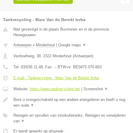
Tankrecycling - Marc Van de Berckt bvba
Niet gevestigd in de plaats Buvrinnes en in de provincie
Henegouwen.
Antwerpen
»
Minderhout
|
Google maps
▼
Venhoefweg, 38
,
2322
Minderhout
(
Antwerpen
)
Tel:
03/636.11.48
, Fax:
-
, BTW-nr:
BE0475.070.663
E-mail › Tankrecycling - Marc Van de Berckt bvba
Website:
https://www.tankrecycling.be/
|
Screenshot
▼
Bent u overgeschakeld op een andere energiebron en heeft u nog
een oude
▼
Reinigen en opvullen van stookolietanks, Reinigen en verwijderen
van
▼
Er wordt gewerkt op afspraak.