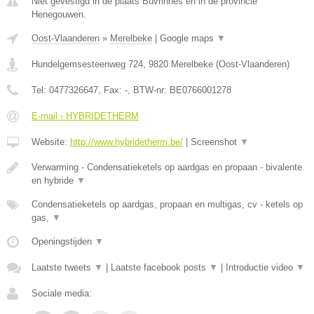
Niet gevestigd in de plaats Buvrinnes en in de provincie
Henegouwen.
Oost-Vlaanderen
»
Merelbeke
|
Google maps
▼
Hundelgemsesteenweg 724
,
9820
Merelbeke
(
Oost-Vlaanderen
)
Tel:
0477326647
, Fax:
-
, BTW-nr:
BE0766001278
E-mail › HYBRIDETHERM
Website:
http://www.hybridetherm.be/
|
Screenshot
▼
Verwarming - Condensatieketels op aardgas en propaan - bivalente
en hybride
▼
Condensatieketels op aardgas, propaan en multigas, cv - ketels op
gas,
▼
Openingstijden
▼
Laatste tweets
▼
|
Laatste facebook posts
▼
|
Introductie video
▼
Sociale media: