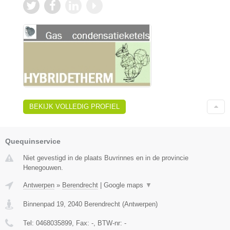
BEKIJK VOLLEDIG PROFIEL
Quequinservice
Niet gevestigd in de plaats Buvrinnes en in de provincie
Henegouwen.
Antwerpen
»
Berendrecht
|
Google maps
▼
Binnenpad 19
,
2040
Berendrecht
(
Antwerpen
)
Tel:
0468035899
, Fax:
-
, BTW-nr:
-