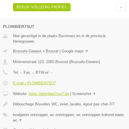
BEKIJK VOLLEDIG PROFIEL
PLOMBIER7SU7
Niet gevestigd in de plaats Buvrinnes en in de provincie
Henegouwen.
Brussels-Gewest
»
Brussel
|
Google maps
▼
Minimenstraat 123
,
1000
Brussel
(
Brussels-Gewest
)
Tel:
-
, Fax:
-
, BTW-nr:
-
E-mail › PLOMBIER7SU7
Website:
https://plombier7sur7.be
|
Screenshot
▼
Débouchage Bruxelles WC, évier, lavabo, égout pas cher-7/7
loodgieter ontstopper, wc ontstoppen, wc ontstoppen kokend water,
wc
▼