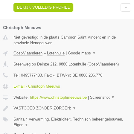
BEKIJK VOLLEDIG PROFIEL
Christoph Meeuws
Niet gevestigd in de plaats Cambron Saint Vincent en in de
provincie Henegouwen.
Oost-Vlaanderen
»
Lotenhulle
|
Google maps
▼
Steenweg op Deinze 212
,
9880
Lotenhulle
(
Oost-Vlaanderen
)
Tel:
0495777433
, Fax:
-
, BTW-nr:
BE 0808.206.770
E-mail › Christoph Meeuws
Website:
https://www.christophmeeuws.be
|
Screenshot
▼
VASTGOED ZONDER ZORGEN:
▼
Sanitair, Verwarming, Elektriciteit, Technisch beheer gebouwen,
Eigen
▼