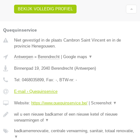
BEKIJK VOLLEDIG PROFIEL
Quequinservice
Niet gevestigd in de plaats Cambron Saint Vincent en in de
provincie Henegouwen.
Antwerpen
»
Berendrecht
|
Google maps
▼
Binnenpad 19
,
2040
Berendrecht
(
Antwerpen
)
Tel:
0468035899
, Fax:
-
, BTW-nr:
-
E-mail › Quequinservice
Website:
https://www.quequinservice.be/
|
Screenshot
▼
wil u een nieuwe badkamer of een nieuwe ketel of nieuwe
verwarmingen of
▼
badkamerrenovatie, centrale verwarming, sanitair, totaal renovatie,
▼