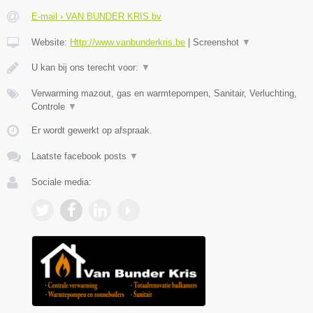
E-mail › VAN BUNDER KRIS bv
Website:
Http://www.vanbunderkris.be
|
Screenshot
▼
U kan bij ons terecht voor:
▼
Verwarming mazout, gas en warmtepompen, Sanitair, Verluchting,
Controle
▼
Er wordt gewerkt op afspraak.
Laatste facebook posts
▼
Sociale media: