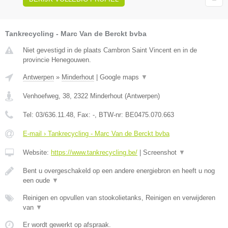
Tankrecycling - Marc Van de Berckt bvba
Niet gevestigd in de plaats Cambron Saint Vincent en in de
provincie Henegouwen.
Antwerpen
»
Minderhout
|
Google maps
▼
Venhoefweg, 38
,
2322
Minderhout
(
Antwerpen
)
Tel:
03/636.11.48
, Fax:
-
, BTW-nr:
BE0475.070.663
E-mail › Tankrecycling - Marc Van de Berckt bvba
Website:
https://www.tankrecycling.be/
|
Screenshot
▼
Bent u overgeschakeld op een andere energiebron en heeft u nog
een oude
▼
Reinigen en opvullen van stookolietanks, Reinigen en verwijderen
van
▼
Er wordt gewerkt op afspraak.