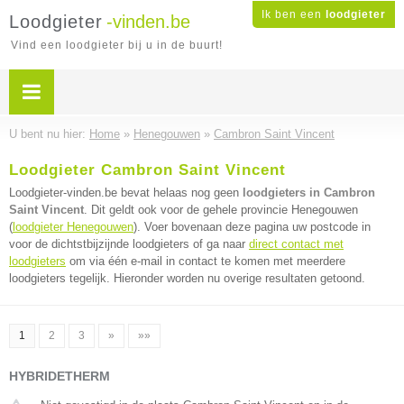
Ik ben een
loodgieter
Loodgieter
-vinden.be
Vind een loodgieter bij u in de buurt!
U bent nu hier:
Home
»
Henegouwen
»
Cambron Saint Vincent
Loodgieter Cambron Saint Vincent
Loodgieter-vinden.be bevat helaas nog geen
loodgieters in Cambron
Saint Vincent
. Dit geldt ook voor de gehele provincie Henegouwen
(
loodgieter Henegouwen
). Voer bovenaan deze pagina uw postcode in
voor de dichtstbijzijnde loodgieters of ga naar
direct contact met
loodgieters
om via één e-mail in contact te komen met meerdere
loodgieters tegelijk. Hieronder worden nu overige resultaten getoond.
1
2
3
»
»»
HYBRIDETHERM