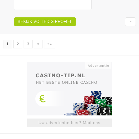
BEKIJK VOLLEDIG PROFIEL
1
2
3
»
»»
Uw advertentie hier? Mail ons