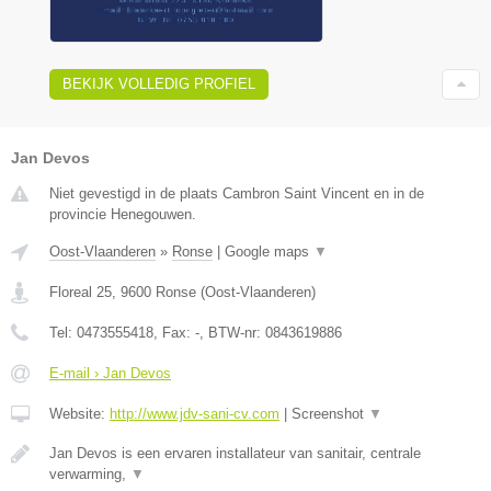
BEKIJK VOLLEDIG PROFIEL
Jan Devos
Niet gevestigd in de plaats Cambron Saint Vincent en in de
provincie Henegouwen.
Oost-Vlaanderen
»
Ronse
|
Google maps
▼
Floreal 25
,
9600
Ronse
(
Oost-Vlaanderen
)
Tel:
0473555418
, Fax:
-
, BTW-nr:
0843619886
E-mail › Jan Devos
Website:
http://www.jdv-sani-cv.com
|
Screenshot
▼
Jan Devos is een ervaren installateur van sanitair, centrale
verwarming,
▼