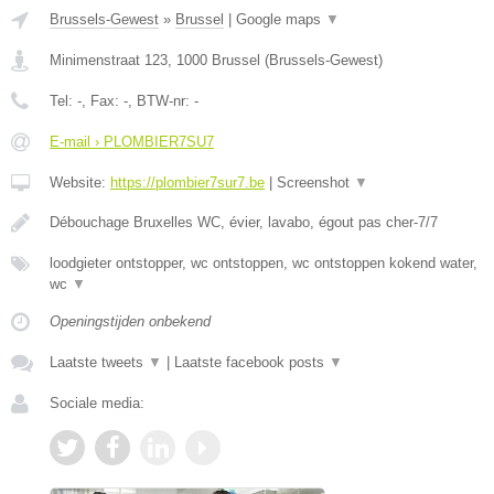
Brussels-Gewest
»
Brussel
|
Google maps
▼
Minimenstraat 123
,
1000
Brussel
(
Brussels-Gewest
)
Tel:
-
, Fax:
-
, BTW-nr:
-
E-mail › PLOMBIER7SU7
Website:
https://plombier7sur7.be
|
Screenshot
▼
Débouchage Bruxelles WC, évier, lavabo, égout pas cher-7/7
loodgieter ontstopper, wc ontstoppen, wc ontstoppen kokend water,
wc
▼
Openingstijden onbekend
Laatste tweets
▼
|
Laatste facebook posts
▼
Sociale media: