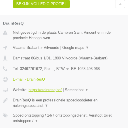
BEKIJK VOLLEDIG PROFIEL
DrainResQ
Niet gevestigd in de plaats Cambron Saint Vincent en in de
provincie Henegouwen.
Vlaams-Brabant
»
Vilvoorde
|
Google maps
▼
Damstraat 86/bus 1/01
,
1800
Vilvoorde
(
Vlaams-Brabant
)
Tel:
32467761672
, Fax:
-
, BTW-nr:
BE 1028.493.968
E-mail › DrainResQ
Website:
https://drainresq.be/
|
Screenshot
▼
DrainResQ is een professionele spoedloodgieter en
rioleringsspecialist
▼
Spoed ontstopping / 24/7 ontstoppingsdienst, Verstopt toilet
ontstoppen /
▼