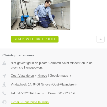
BEKIJK VOLLEDIG PROFIEL
Christophe lauwers
Niet gevestigd in de plaats Cambron Saint Vincent en in de
provincie Henegouwen.
Oost-Vlaanderen
»
Ninove
|
Google maps
▼
Vrijdaghoek 14
,
9406
Ninove
(
Oost-Vlaanderen
)
Tel:
0477324369
, Fax:
-
, BTW-nr:
0417728619
E-mail › Christophe lauwers