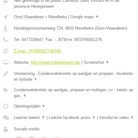
Niet gevestigd in de plaats Cambron Saint Vincent en in de
provincie Henegouwen.
Oost-Vlaanderen
»
Merelbeke
|
Google maps
▼
Hundelgemsesteenweg 724
,
9820
Merelbeke
(
Oost-Vlaanderen
)
Tel:
0477326647
, Fax:
-
, BTW-nr:
BE0766001278
E-mail › HYBRIDETHERM
Website:
http://www.hybridetherm.be/
|
Screenshot
▼
Verwarming - Condensatieketels op aardgas en propaan - bivalente
en hybride
▼
Condensatieketels op aardgas, propaan en multigas, cv - ketels op
gas,
▼
Openingstijden
▼
Laatste tweets
▼
|
Laatste facebook posts
▼
|
Introductie video
▼
Sociale media: