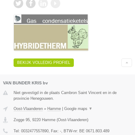
BEKIJK VOLLEDIG PROFIEL
VAN BUNDER KRIS bv
Niet gevestigd in de plaats Cambron Saint Vincent en in de
provincie Henegouwen.
Oost-Vlaanderen
»
Hamme
|
Google maps
▼
Zogge 95
,
9220
Hamme
(
Oost-Vlaanderen
)
Tel:
0032477557890
, Fax:
-
, BTW-nr:
BE 0671.803.489