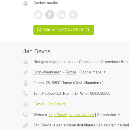
Sociale media:
BEKIJK VOLLEDIG PROFIEL
Jan Devos
Niet gevestigd in de plaats Celles en in de provincie He
Oost-Vlaanderen
»
Ronse
|
Google maps
▼
Floreal 25
,
9600
Ronse
(
Oost-Vlaanderen
)
Tel:
0473555418
, Fax:
-
, BTW-nr:
0843619886
E-mail › Jan Devos
Website:
http://www.jdv-sani-cv.com
|
Screenshot
▼
Jan Devos is een ervaren installateur van sanitair, centr