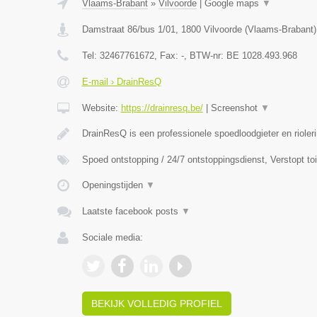
Vlaams-Brabant
»
Vilvoorde
|
Google maps
▼
Damstraat 86/bus 1/01
,
1800
Vilvoorde
(
Vlaams-Brabant
)
Tel:
32467761672
, Fax:
-
, BTW-nr:
BE 1028.493.968
E-mail › DrainResQ
Website:
https://drainresq.be/
|
Screenshot
▼
DrainResQ is een professionele spoedloodgieter en rioler
Spoed ontstopping / 24/7 ontstoppingsdienst, Verstopt to
Openingstijden
▼
Laatste facebook posts
▼
Sociale media:
BEKIJK VOLLEDIG PROFIEL