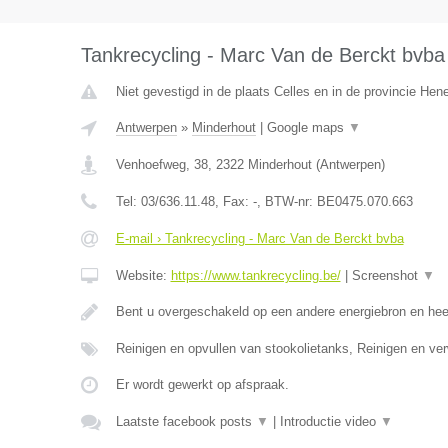
Tankrecycling - Marc Van de Berckt bvba
Niet gevestigd in de plaats Celles en in de provincie He
Antwerpen
»
Minderhout
|
Google maps
▼
Venhoefweg, 38
,
2322
Minderhout
(
Antwerpen
)
Tel:
03/636.11.48
, Fax:
-
, BTW-nr:
BE0475.070.663
E-mail › Tankrecycling - Marc Van de Berckt bvba
Website:
https://www.tankrecycling.be/
|
Screenshot
▼
Bent u overgeschakeld op een andere energiebron en he
Reinigen en opvullen van stookolietanks, Reinigen en ve
Er wordt gewerkt op afspraak.
Laatste facebook posts
▼
|
Introductie video
▼