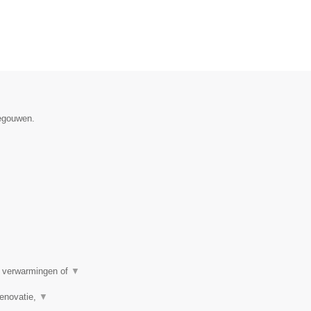
negouwen.
e verwarmingen of
▼
renovatie,
▼