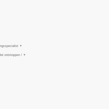
ingsspecialist
▼
ilet ontstoppen /
▼