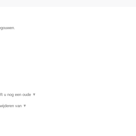
negouwen.
eft u nog een oude
▼
rwijderen van
▼