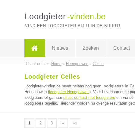
Loodgieter
-vinden.be
VIND EEN LOODGIETER BIJ U IN DE BUURT!
Nieuws
Zoeken
Contact
U bent nu hier:
Home
»
Henegouwen
»
Celles
Loodgieter Celles
Loodgieter-vinden.be bevat helaas nog geen
loodgieters in Ce
Henegouwen (
loodgieter Henegouwen
). Voer bovenaan deze pag
loodgieters of ga naar
direct contact met loodgieters
om via één
loodgieters tegelijk. Hieronder worden nu overige resultaten get
1
2
3
»
»»