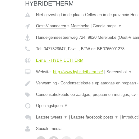
HYBRIDETHERM
Niet gevestigd in de plaats Celles en in de provincie He
Oost-Vlaanderen
»
Merelbeke
|
Google maps
▼
Hundelgemsesteenweg 724
,
9820
Merelbeke
(
Oost-Vlaan
Tel:
0477326647
, Fax:
-
, BTW-nr:
BE0766001278
E-mail › HYBRIDETHERM
Website:
http://www.hybridetherm.be/
|
Screenshot
▼
Verwarming - Condensatieketels op aardgas en propaan -
Condensatieketels op aardgas, propaan en multigas, cv -
Openingstijden
▼
Laatste tweets
▼
|
Laatste facebook posts
▼
|
Introduct
Sociale media: