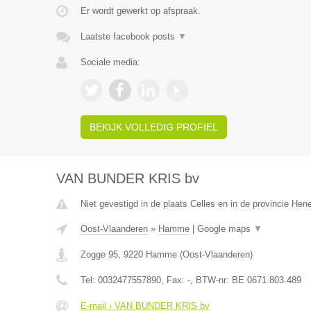
Er wordt gewerkt op afspraak.
Laatste facebook posts
▼
Sociale media:
BEKIJK VOLLEDIG PROFIEL
VAN BUNDER KRIS bv
Niet gevestigd in de plaats Celles en in de provincie He
Oost-Vlaanderen
»
Hamme
|
Google maps
▼
Zogge 95
,
9220
Hamme
(
Oost-Vlaanderen
)
Tel:
0032477557890
, Fax:
-
, BTW-nr:
BE 0671.803.489
E-mail › VAN BUNDER KRIS bv