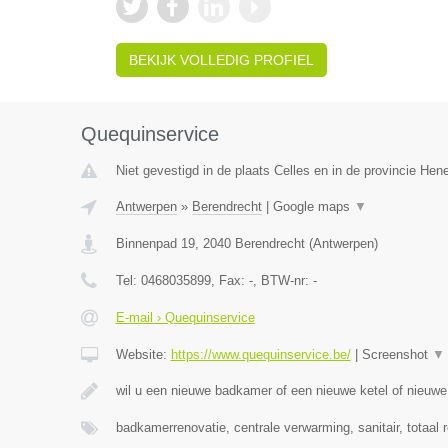
BEKIJK VOLLEDIG PROFIEL
Quequinservice
Niet gevestigd in de plaats Celles en in de provincie He
Antwerpen
»
Berendrecht
|
Google maps
▼
Binnenpad 19
,
2040
Berendrecht
(
Antwerpen
)
Tel:
0468035899
, Fax:
-
, BTW-nr:
-
E-mail › Quequinservice
Website:
https://www.quequinservice.be/
|
Screenshot
▼
wil u een nieuwe badkamer of een nieuwe ketel of nieuw
badkamerrenovatie, centrale verwarming, sanitair, totaal 