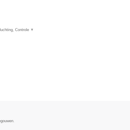
uchting, Controle
▼
negouwen.