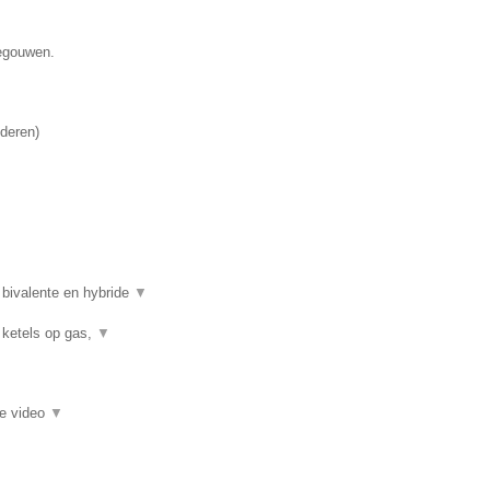
negouwen.
deren
)
 bivalente en hybride
▼
 ketels op gas,
▼
ie video
▼