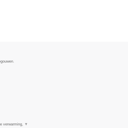
negouwen.
ale verwarming,
▼