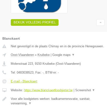
BEKIJK VOLLEDIG PROFIEL
Blanckaert
Niet gevestigd in de plaats Chimay en in de provincie Henegouwen.
Oost-Vlaanderen
»
Kruibeke
|
Google maps
▼
Molenstraat 223
,
9150
Kruibeke
(
Oost-Vlaanderen
)
Tel:
0483038523
, Fax:
-
, BTW-nr:
-
E-mail › Blanckaert
Website:
https://www.blanckaertloodgieter.be
|
Screenshot
▼
Voor alle loodgieters werken: badkamerrenovatie, sanitair,
verwarming,
▼