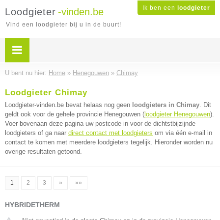
Ik ben een
loodgieter
Loodgieter
-vinden.be
Vind een loodgieter bij u in de buurt!
U bent nu hier:
Home
»
Henegouwen
»
Chimay
Loodgieter Chimay
Loodgieter-vinden.be bevat helaas nog geen
loodgieters in Chimay
. Dit
geldt ook voor de gehele provincie Henegouwen (
loodgieter Henegouwen
).
Voer bovenaan deze pagina uw postcode in voor de dichtstbijzijnde
loodgieters of ga naar
direct contact met loodgieters
om via één e-mail in
contact te komen met meerdere loodgieters tegelijk. Hieronder worden nu
overige resultaten getoond.
1
2
3
»
»»
HYBRIDETHERM