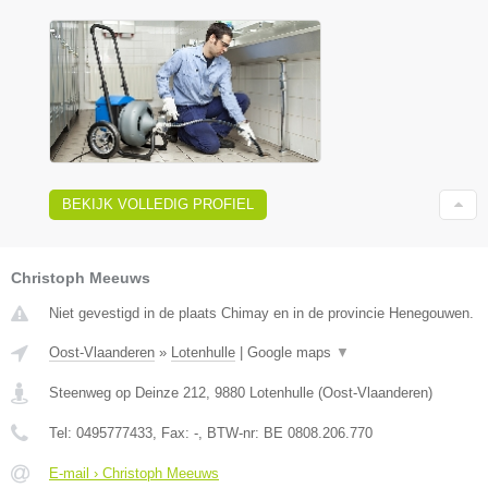
BEKIJK VOLLEDIG PROFIEL
Christoph Meeuws
Niet gevestigd in de plaats Chimay en in de provincie Henegouwen.
Oost-Vlaanderen
»
Lotenhulle
|
Google maps
▼
Steenweg op Deinze 212
,
9880
Lotenhulle
(
Oost-Vlaanderen
)
Tel:
0495777433
, Fax:
-
, BTW-nr:
BE 0808.206.770
E-mail › Christoph Meeuws