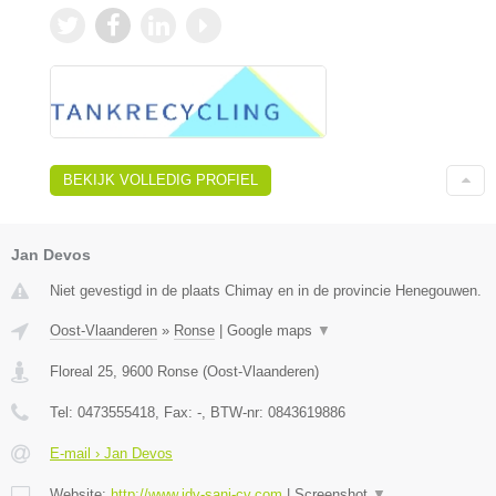
BEKIJK VOLLEDIG PROFIEL
Jan Devos
Niet gevestigd in de plaats Chimay en in de provincie Henegouwen.
Oost-Vlaanderen
»
Ronse
|
Google maps
▼
Floreal 25
,
9600
Ronse
(
Oost-Vlaanderen
)
Tel:
0473555418
, Fax:
-
, BTW-nr:
0843619886
E-mail › Jan Devos
Website:
http://www.jdv-sani-cv.com
|
Screenshot
▼