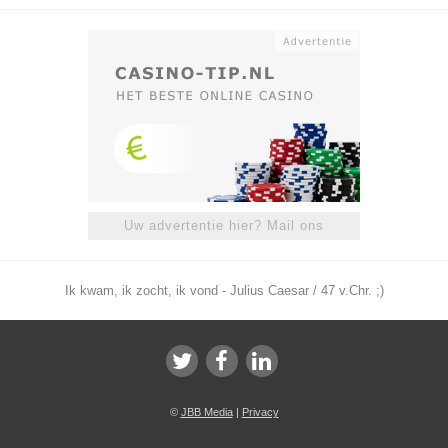
Uw advertentie hier? Mail ons
Ik kwam, ik zocht, ik vond - Julius Caesar / 47 v.Chr. ;)
©
JBB Media
|
Privacy