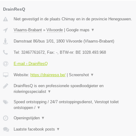
DrainResQ
Niet gevestigd in de plaats Chimay en in de provincie Henegouwen.
Vlaams-Brabant
»
Vilvoorde
|
Google maps
▼
Damstraat 86/bus 1/01
,
1800
Vilvoorde
(
Vlaams-Brabant
)
Tel:
32467761672
, Fax:
-
, BTW-nr:
BE 1028.493.968
E-mail › DrainResQ
Website:
https://drainresq.be/
|
Screenshot
▼
DrainResQ is een professionele spoedloodgieter en
rioleringsspecialist
▼
Spoed ontstopping / 24/7 ontstoppingsdienst, Verstopt toilet
ontstoppen /
▼
Openingstijden
▼
Laatste facebook posts
▼