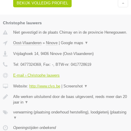
BEKIJK VOLLEDIG PROFIEL
Christophe lauwers
Niet gevestigd in de plaats Chimay en in de provincie Henegouwen.
Oost-Vlaanderen
»
Ninove
|
Google maps
▼
Vrijdaghoek 14
,
9406
Ninove
(
Oost-Vlaanderen
)
Tel:
0477324369
, Fax:
-
, BTW-nr:
0417728619
E-mail › Christophe lauwers
Website:
http://www.clvs.be
|
Screenshot
▼
Alle werken uitsluitend door de baas uitgevoerd, reeds meer dan 20
jaar in
▼
verwarming (plaatsing onderhoud herstelling), loodgieterij (plaatsing
▼
Openingstijden onbekend