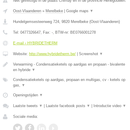
Niet gevestigd in de plaats Chimay en in de provincie Henegouwen.
Oost-Vlaanderen
»
Merelbeke
|
Google maps
▼
Hundelgemsesteenweg 724
,
9820
Merelbeke
(
Oost-Vlaanderen
)
Tel:
0477326647
, Fax:
-
, BTW-nr:
BE0766001278
E-mail › HYBRIDETHERM
Website:
http://www.hybridetherm.be/
|
Screenshot
▼
Verwarming - Condensatieketels op aardgas en propaan - bivalente
en hybride
▼
Condensatieketels op aardgas, propaan en multigas, cv - ketels op
gas,
▼
Openingstijden
▼
Laatste tweets
▼
|
Laatste facebook posts
▼
|
Introductie video
▼
Sociale media: