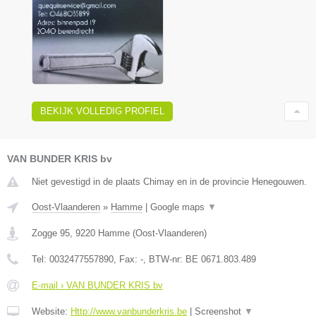
BEKIJK VOLLEDIG PROFIEL
VAN BUNDER KRIS bv
Niet gevestigd in de plaats Chimay en in de provincie Henegouwen.
Oost-Vlaanderen
»
Hamme
|
Google maps
▼
Zogge 95
,
9220
Hamme
(
Oost-Vlaanderen
)
Tel:
0032477557890
, Fax:
-
, BTW-nr:
BE 0671.803.489
E-mail › VAN BUNDER KRIS bv
Website:
Http://www.vanbunderkris.be
|
Screenshot
▼