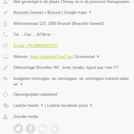
Niet gevestigd in de plaats Chimay en in de provincie Henegouwen.
Brussels-Gewest
»
Brussel
|
Google maps
▼
Minimenstraat 123
,
1000
Brussel
(
Brussels-Gewest
)
Tel:
-
, Fax:
-
, BTW-nr:
-
E-mail › PLOMBIER7SU7
Website:
https://plombier7sur7.be
|
Screenshot
▼
Débouchage Bruxelles WC, évier, lavabo, égout pas cher-7/7
loodgieter ontstopper, wc ontstoppen, wc ontstoppen kokend water,
wc
▼
Openingstijden onbekend
Laatste tweets
▼
|
Laatste facebook posts
▼
Sociale media: