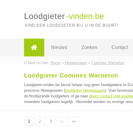
Loodgieter
-vinden.be
VIND EEN LOODGIETER BIJ U IN DE BUURT!
Nieuws
Zoeken
Contact
U bent nu hier:
Home
»
Henegouwen
»
Comines Warneton
Loodgieter Comines Warneton
Loodgieter-vinden.be bevat helaas nog geen
loodgieters in C
provincie Henegouwen (
loodgieter Henegouwen
). Voer bovenaa
dichtstbijzijnde loodgieters of ga naar
direct contact met loodgi
meerdere loodgieters tegelijk. Hieronder worden nu overige resu
1
2
3
»
»»