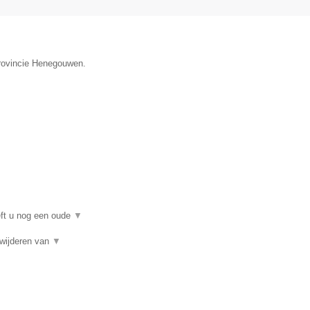
provincie Henegouwen.
eft u nog een oude
▼
rwijderen van
▼