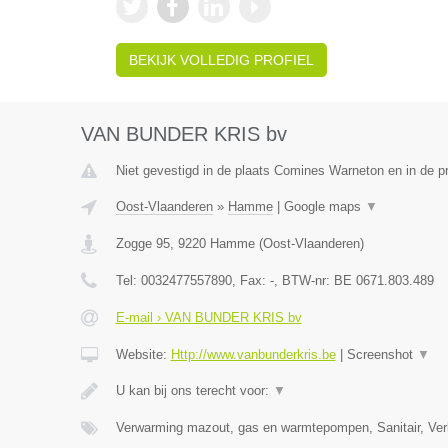
BEKIJK VOLLEDIG PROFIEL
VAN BUNDER KRIS bv
Niet gevestigd in de plaats Comines Warneton en in de 
Oost-Vlaanderen
»
Hamme
|
Google maps
▼
Zogge 95
,
9220
Hamme
(
Oost-Vlaanderen
)
Tel:
0032477557890
, Fax:
-
, BTW-nr:
BE 0671.803.489
E-mail › VAN BUNDER KRIS bv
Website:
Http://www.vanbunderkris.be
|
Screenshot
▼
U kan bij ons terecht voor:
▼
Verwarming mazout, gas en warmtepompen, Sanitair, Verl