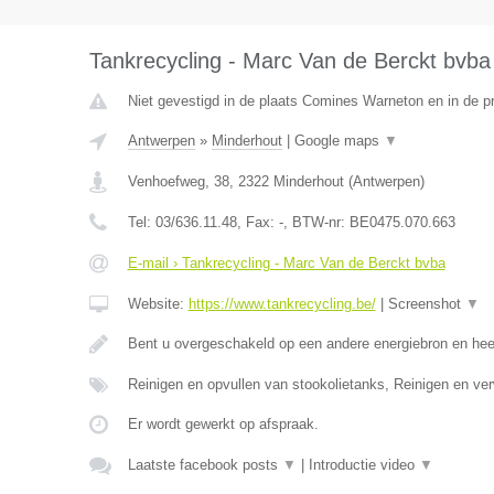
Tankrecycling - Marc Van de Berckt bvba
Niet gevestigd in de plaats Comines Warneton en in de 
Antwerpen
»
Minderhout
|
Google maps
▼
Venhoefweg, 38
,
2322
Minderhout
(
Antwerpen
)
Tel:
03/636.11.48
, Fax:
-
, BTW-nr:
BE0475.070.663
E-mail › Tankrecycling - Marc Van de Berckt bvba
Website:
https://www.tankrecycling.be/
|
Screenshot
▼
Bent u overgeschakeld op een andere energiebron en he
Reinigen en opvullen van stookolietanks, Reinigen en ve
Er wordt gewerkt op afspraak.
Laatste facebook posts
▼
|
Introductie video
▼