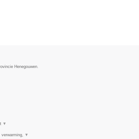
provincie Henegouwen.
ot
▼
r, verwarming,
▼