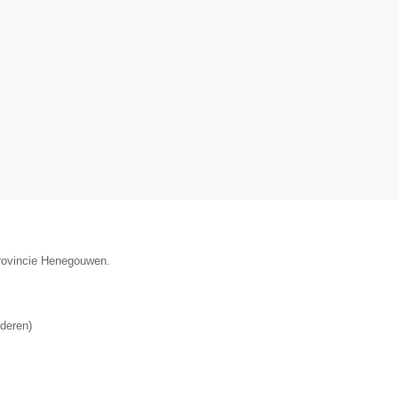
provincie Henegouwen.
deren
)