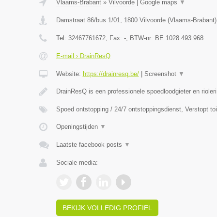
Vlaams-Brabant
»
Vilvoorde
|
Google maps
▼
Damstraat 86/bus 1/01
,
1800
Vilvoorde
(
Vlaams-Brabant
)
Tel:
32467761672
, Fax:
-
, BTW-nr:
BE 1028.493.968
E-mail › DrainResQ
Website:
https://drainresq.be/
|
Screenshot
▼
DrainResQ is een professionele spoedloodgieter en rioler
Spoed ontstopping / 24/7 ontstoppingsdienst, Verstopt to
Openingstijden
▼
Laatste facebook posts
▼
Sociale media:
BEKIJK VOLLEDIG PROFIEL