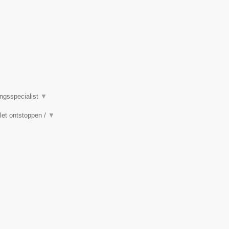
ingsspecialist
▼
ilet ontstoppen /
▼