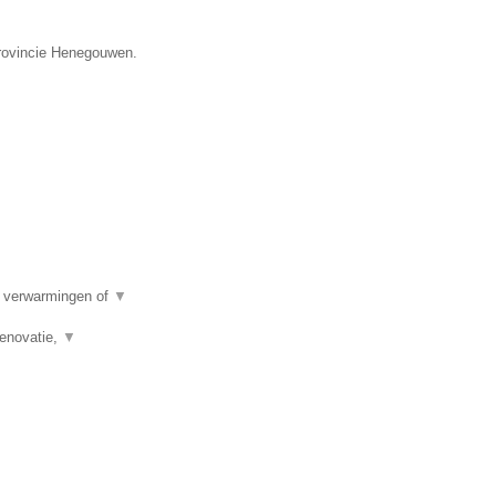
provincie Henegouwen.
e verwarmingen of
▼
renovatie,
▼