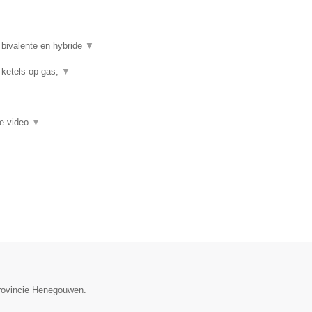
 bivalente en hybride
▼
 ketels op gas,
▼
ie video
▼
provincie Henegouwen.