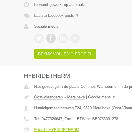
Er wordt gewerkt op afspraak.
Laatste facebook posts
▼
Sociale media:
BEKIJK VOLLEDIG PROFIEL
HYBRIDETHERM
Niet gevestigd in de plaats Comines Warneton en in de 
Oost-Vlaanderen
»
Merelbeke
|
Google maps
▼
Hundelgemsesteenweg 724
,
9820
Merelbeke
(
Oost-Vlaan
Tel:
0477326647
, Fax:
-
, BTW-nr:
BE0766001278
E-mail › HYBRIDETHERM