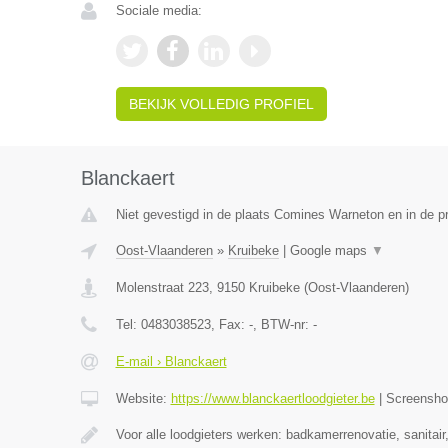
Sociale media:
BEKIJK VOLLEDIG PROFIEL
Blanckaert
Niet gevestigd in de plaats Comines Warneton en in de 
Oost-Vlaanderen
»
Kruibeke
|
Google maps
▼
Molenstraat 223
,
9150
Kruibeke
(
Oost-Vlaanderen
)
Tel:
0483038523
, Fax:
-
, BTW-nr:
-
E-mail › Blanckaert
Website:
https://www.blanckaertloodgieter.be
|
Screensh
Voor alle loodgieters werken: badkamerrenovatie, sanitai