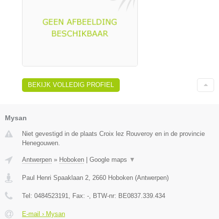
BEKIJK VOLLEDIG PROFIEL
Mysan
Niet gevestigd in de plaats Croix lez Rouveroy en in de provincie
Henegouwen.
Antwerpen
»
Hoboken
|
Google maps
▼
Paul Henri Spaaklaan 2
,
2660
Hoboken
(
Antwerpen
)
Tel:
0484523191
, Fax:
-
, BTW-nr:
BE0837.339.434
E-mail › Mysan