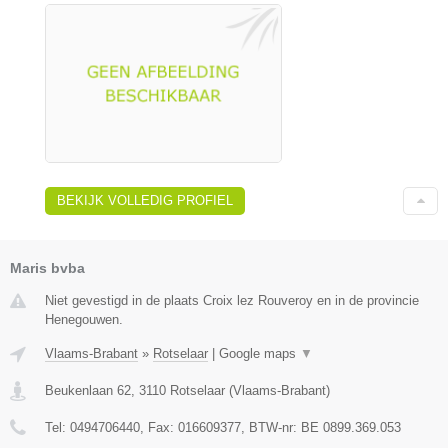
BEKIJK VOLLEDIG PROFIEL
Maris bvba
Niet gevestigd in de plaats Croix lez Rouveroy en in de provincie
Henegouwen.
Vlaams-Brabant
»
Rotselaar
|
Google maps
▼
Beukenlaan 62
,
3110
Rotselaar
(
Vlaams-Brabant
)
Tel:
0494706440
, Fax:
016609377
, BTW-nr:
BE 0899.369.053