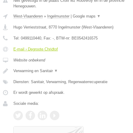
Niet gevestigd in de plaats Croix lez Rouveroy en in de provincie
Henegouwen.
West-Vlaanderen
»
Ingelmunster
|
Google maps
▼
Hugo Verrieststraat
,
8770
Ingelmunster
(
West-Vlaanderen
)
Tel:
0499110440
, Fax:
-
, BTW-nr:
BE0542416575
E-mail › Degroote Chridtof
Website onbekend
Verwarming en Sanitair
▼
Diensten: Sanitair, Verwarming, Regenwaterrecuperatie
Er wordt gewerkt op afspraak.
Sociale media: