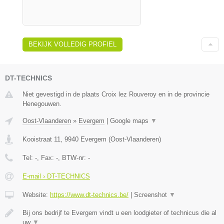
BEKIJK VOLLEDIG PROFIEL
DT-TECHNICS
Niet gevestigd in de plaats Croix lez Rouveroy en in de provincie
Henegouwen.
Oost-Vlaanderen
»
Evergem
|
Google maps
▼
Kooistraat 11
,
9940
Evergem
(
Oost-Vlaanderen
)
Tel:
-
, Fax:
-
, BTW-nr:
-
E-mail › DT-TECHNICS
Website:
https://www.dt-technics.be/
|
Screenshot
▼
Bij ons bedrijf te Evergem vindt u een loodgieter of technicus die al
uw
▼