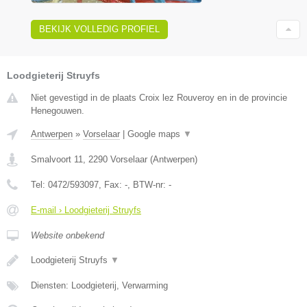
BEKIJK VOLLEDIG PROFIEL
Loodgieterij Struyfs
Niet gevestigd in de plaats Croix lez Rouveroy en in de provincie
Henegouwen.
Antwerpen
»
Vorselaar
|
Google maps
▼
Smalvoort 11
,
2290
Vorselaar
(
Antwerpen
)
Tel:
0472/593097
, Fax:
-
, BTW-nr:
-
E-mail › Loodgieterij Struyfs
Website onbekend
Loodgieterij Struyfs
▼
Diensten: Loodgieterij, Verwarming