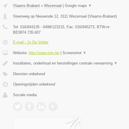
Vlaams-Brabant
»
Wezemaal
|
Google maps
▼
Steenweg op Nieuwrode 12
,
3111
Wezemaal
(
Vlaams-Brabant
)
Tel:
016/843135 - 0498/123215
, Fax:
016/845273
, BTW-nr:
BE0874.735.607
E-mail › Jo De Volder
Website:
http://www.xrey.be
|
Screenshot
▼
Installaties, onderhoud en herstellingen centrale verwarming
▼
Diensten onbekend
Openingstijden onbekend
Sociale media: