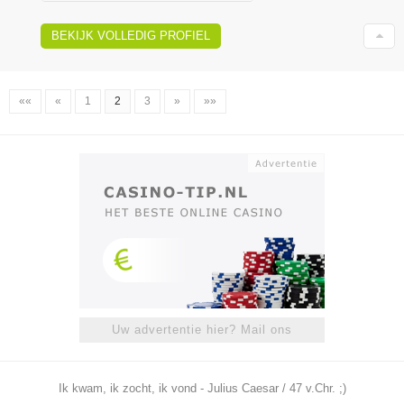
BEKIJK VOLLEDIG PROFIEL
««
«
1
2
3
»
»»
Uw advertentie hier? Mail ons
Ik kwam, ik zocht, ik vond - Julius Caesar / 47 v.Chr. ;)