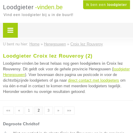
Ik ben een
loodgieter
Loodgieter
-vinden.be
Vind een loodgieter bij u in de buurt!
U bent nu hier:
Home
»
Henegouwen
»
Croix lez Rouveroy
Loodgieter Croix lez Rouveroy (2)
Loodgieter-vinden.be bevat helaas nog geen
loodgieters in Croix lez
Rouveroy
. Dit geldt ook voor de gehele provincie Henegouwen (
loodgieter
Henegouwen
). Voer bovenaan deze pagina uw postcode in voor de
dichtstbijzijnde loodgieters of ga naar
direct contact met loodgieters
om
via één e-mail in contact te komen met meerdere loodgieters tegelijk.
Hieronder worden nu overige resultaten getoond.
««
«
1
2
3
»
»»
Degroote Chridtof