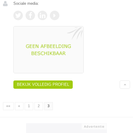
Sociale media:
BEKIJK VOLLEDIG PROFIEL
««
«
1
2
3