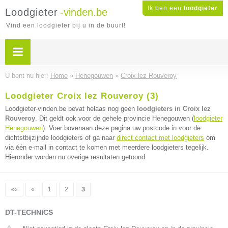
Ik ben een
loodgieter
Loodgieter
-vinden.be
Vind een loodgieter bij u in de buurt!
U bent nu hier:
Home
»
Henegouwen
»
Croix lez Rouveroy
Loodgieter Croix lez Rouveroy (3)
Loodgieter-vinden.be bevat helaas nog geen
loodgieters in Croix lez
Rouveroy
. Dit geldt ook voor de gehele provincie Henegouwen (
loodgieter
Henegouwen
). Voer bovenaan deze pagina uw postcode in voor de
dichtstbijzijnde loodgieters of ga naar
direct contact met loodgieters
om
via één e-mail in contact te komen met meerdere loodgieters tegelijk.
Hieronder worden nu overige resultaten getoond.
««
«
1
2
3
DT-TECHNICS