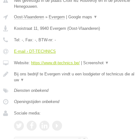
Niet gevestigd in de plaats Croix lez Rouveroy en in de provincie
Henegouwen.
Oost-Vlaanderen
»
Evergem
|
Google maps
▼
Kooistraat 11
,
9940
Evergem
(
Oost-Vlaanderen
)
Tel:
-
, Fax:
-
, BTW-nr:
-
E-mail › DT-TECHNICS
Website:
https://www.dt-technics.be/
|
Screenshot
▼
Bij ons bedrijf te Evergem vindt u een loodgieter of technicus die al
uw
▼
Diensten onbekend
Openingstijden onbekend
Sociale media: