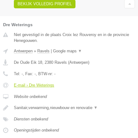
BEKIJK VOLLEDIG PROFIEL
Dre Weterings
Niet gevestigd in de plaats Croix lez Rouveroy en in de provincie
Henegouwen.
Antwerpen
»
Ravels
|
Google maps
▼
De Oude Eik 18
,
2380
Ravels
(
Antwerpen
)
Tel:
-
, Fax:
-
, BTW-nr:
-
E-mail › Dre Weterings
Website onbekend
Sanitair,verwarming,nieuwbouw en renovatie
▼
Diensten onbekend
Openingstijden onbekend