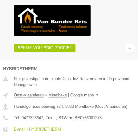
BEKIJK VOLLEDIG PROFIEL
HYBRIDETHERM
Niet gevestigd in de plaats Croix lez Rouveroy en in de provincie
Henegouwen.
Oost-Vlaanderen
»
Merelbeke
|
Google maps
▼
Hundelgemsesteenweg 724
,
9820
Merelbeke
(
Oost-Vlaanderen
)
Tel:
0477326647
, Fax:
-
, BTW-nr:
BE0766001278
E-mail › HYBRIDETHERM