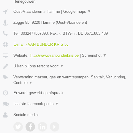
Henegouwen.
Oost-Vlaanderen
»
Hamme
|
Google maps
▼
Zogge 95
,
9220
Hamme
(
Oost-Vlaanderen
)
Tel:
0032477557890
, Fax:
-
, BTW-nr:
BE 0671.803.489
E-mail › VAN BUNDER KRIS bv
Website:
Http://www.vanbunderkris.be
|
Screenshot
▼
U kan bij ons terecht voor:
▼
Verwarming mazout, gas en warmtepompen, Sanitair, Verluchting,
Controle
▼
Er wordt gewerkt op afspraak.
Laatste facebook posts
▼
Sociale media: