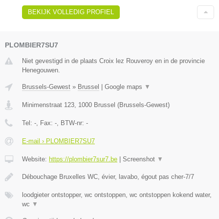
BEKIJK VOLLEDIG PROFIEL
PLOMBIER7SU7
Niet gevestigd in de plaats Croix lez Rouveroy en in de provincie
Henegouwen.
Brussels-Gewest
»
Brussel
|
Google maps
▼
Minimenstraat 123
,
1000
Brussel
(
Brussels-Gewest
)
Tel:
-
, Fax:
-
, BTW-nr:
-
E-mail › PLOMBIER7SU7
Website:
https://plombier7sur7.be
|
Screenshot
▼
Débouchage Bruxelles WC, évier, lavabo, égout pas cher-7/7
loodgieter ontstopper, wc ontstoppen, wc ontstoppen kokend water,
wc
▼