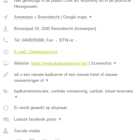
Niet gevestigd in de plaats Croix lez Rouveroy en in de provincie
Henegouwen.
Antwerpen
»
Berendrecht
|
Google maps
▼
Binnenpad 19
,
2040
Berendrecht
(
Antwerpen
)
Tel:
0468035899
, Fax:
-
, BTW-nr:
-
E-mail › Quequinservice
Website:
https://www.quequinservice.be/
|
Screenshot
▼
wil u een nieuwe badkamer of een nieuwe ketel of nieuwe
verwarmingen of
▼
badkamerrenovatie, centrale verwarming, sanitair, totaal renovatie,
▼
Er wordt gewerkt op afspraak.
Laatste facebook posts
▼
Sociale media: