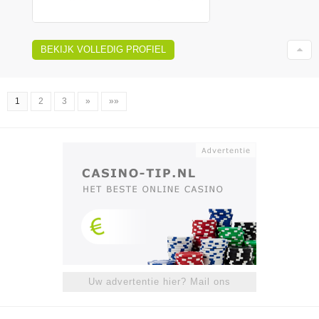
BEKIJK VOLLEDIG PROFIEL
1
2
3
»
»»
Uw advertentie hier? Mail ons