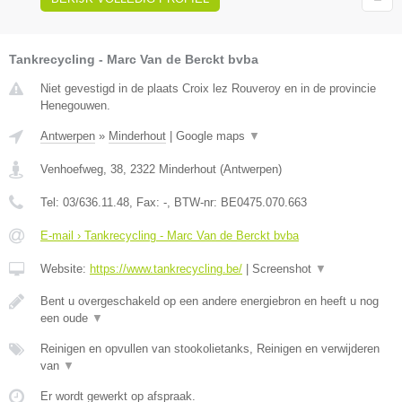
Tankrecycling - Marc Van de Berckt bvba
Niet gevestigd in de plaats Croix lez Rouveroy en in de provincie
Henegouwen.
Antwerpen
»
Minderhout
|
Google maps
▼
Venhoefweg, 38
,
2322
Minderhout
(
Antwerpen
)
Tel:
03/636.11.48
, Fax:
-
, BTW-nr:
BE0475.070.663
E-mail › Tankrecycling - Marc Van de Berckt bvba
Website:
https://www.tankrecycling.be/
|
Screenshot
▼
Bent u overgeschakeld op een andere energiebron en heeft u nog
een oude
▼
Reinigen en opvullen van stookolietanks, Reinigen en verwijderen
van
▼
Er wordt gewerkt op afspraak.