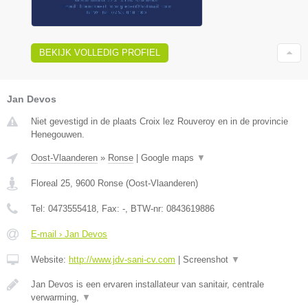
BEKIJK VOLLEDIG PROFIEL
Jan Devos
Niet gevestigd in de plaats Croix lez Rouveroy en in de provincie
Henegouwen.
Oost-Vlaanderen
»
Ronse
|
Google maps
▼
Floreal 25
,
9600
Ronse
(
Oost-Vlaanderen
)
Tel:
0473555418
, Fax:
-
, BTW-nr:
0843619886
E-mail › Jan Devos
Website:
http://www.jdv-sani-cv.com
|
Screenshot
▼
Jan Devos is een ervaren installateur van sanitair, centrale
verwarming,
▼