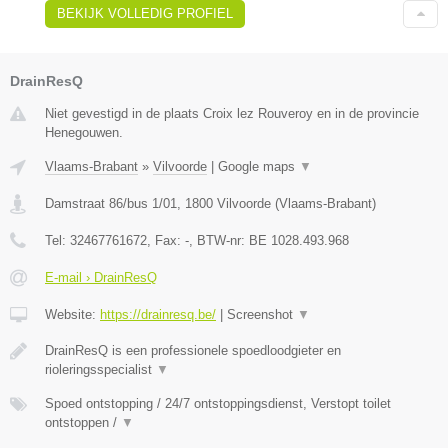
BEKIJK VOLLEDIG PROFIEL
DrainResQ
Niet gevestigd in de plaats Croix lez Rouveroy en in de provincie
Henegouwen.
Vlaams-Brabant
»
Vilvoorde
|
Google maps
▼
Damstraat 86/bus 1/01
,
1800
Vilvoorde
(
Vlaams-Brabant
)
Tel:
32467761672
, Fax:
-
, BTW-nr:
BE 1028.493.968
E-mail › DrainResQ
Website:
https://drainresq.be/
|
Screenshot
▼
DrainResQ is een professionele spoedloodgieter en
rioleringsspecialist
▼
Spoed ontstopping / 24/7 ontstoppingsdienst, Verstopt toilet
ontstoppen /
▼