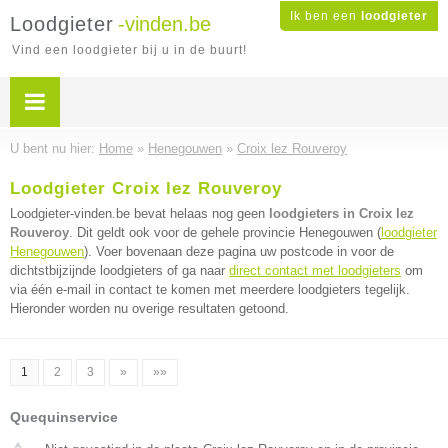
Ik ben een
loodgieter
Loodgieter
-vinden.be
Vind een loodgieter bij u in de buurt!
U bent nu hier:
Home
»
Henegouwen
»
Croix lez Rouveroy
Loodgieter Croix lez Rouveroy
Loodgieter-vinden.be bevat helaas nog geen
loodgieters in Croix lez
Rouveroy
. Dit geldt ook voor de gehele provincie Henegouwen (
loodgieter
Henegouwen
). Voer bovenaan deze pagina uw postcode in voor de
dichtstbijzijnde loodgieters of ga naar
direct contact met loodgieters
om
via één e-mail in contact te komen met meerdere loodgieters tegelijk.
Hieronder worden nu overige resultaten getoond.
1
2
3
»
»»
Quequinservice