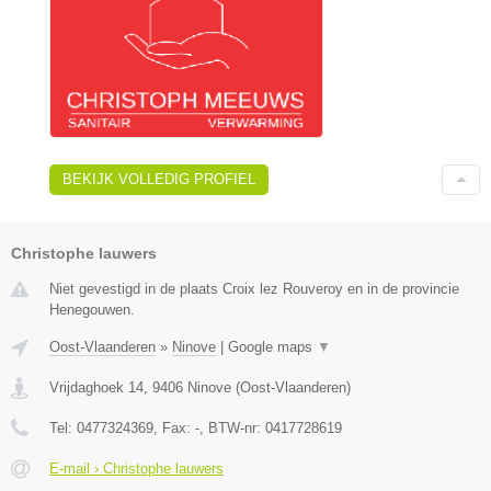
BEKIJK VOLLEDIG PROFIEL
Christophe lauwers
Niet gevestigd in de plaats Croix lez Rouveroy en in de provincie
Henegouwen.
Oost-Vlaanderen
»
Ninove
|
Google maps
▼
Vrijdaghoek 14
,
9406
Ninove
(
Oost-Vlaanderen
)
Tel:
0477324369
, Fax:
-
, BTW-nr:
0417728619
E-mail › Christophe lauwers