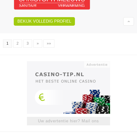
BEKIJK VOLLEDIG PROFIEL
1
2
3
»
»»
Uw advertentie hier? Mail ons