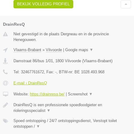
BEKIJK VOLLEDIG PROFIEL
DrainResQ
Niet gevestigd in de plaats Dergneau en in de provincie
Henegouwen.
Vlaams-Brabant
»
Vilvoorde
|
Google maps
▼
Damstraat 86/bus 1/01
,
1800
Vilvoorde
(
Vlaams-Brabant
)
Tel:
32467761672
, Fax:
-
, BTW-nr:
BE 1028.493.968
E-mail › DrainResQ
Website:
https://drainresq.be/
|
Screenshot
▼
DrainResQ is een professionele spoedloodgieter en
rioleringsspecialist
▼
Spoed ontstopping / 24/7 ontstoppingsdienst, Verstopt toilet
ontstoppen /
▼