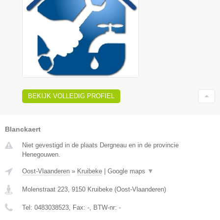
BEKIJK VOLLEDIG PROFIEL
Blanckaert
Niet gevestigd in de plaats Dergneau en in de provincie
Henegouwen.
Oost-Vlaanderen
»
Kruibeke
|
Google maps
▼
Molenstraat 223
,
9150
Kruibeke
(
Oost-Vlaanderen
)
Tel:
0483038523
, Fax:
-
, BTW-nr:
-