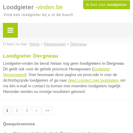
Ik ben een
loodgieter
Loodgieter
-vinden.be
Vind een loodgieter bij u in de buurt!
U bent nu hier:
Home
»
Henegouwen
»
Dergneau
Loodgieter Dergneau
Loodgieter-vinden.be bevat helaas nog geen
loodgieters in Dergneau
.
Dit geldt ook voor de gehele provincie Henegouwen (
loodgieter
Henegouwen
). Voer bovenaan deze pagina uw postcode in voor de
dichtstbijzijnde loodgieters of ga naar
direct contact met loodgieters
om
via één e-mail in contact te komen met meerdere loodgieters tegelijk.
Hieronder worden nu overige resultaten getoond.
1
2
3
»
»»
Quequinservice