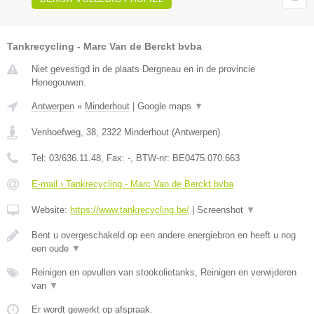
Tankrecycling - Marc Van de Berckt bvba
Niet gevestigd in de plaats Dergneau en in de provincie
Henegouwen.
Antwerpen
»
Minderhout
|
Google maps
▼
Venhoefweg, 38
,
2322
Minderhout
(
Antwerpen
)
Tel:
03/636.11.48
, Fax:
-
, BTW-nr:
BE0475.070.663
E-mail › Tankrecycling - Marc Van de Berckt bvba
Website:
https://www.tankrecycling.be/
|
Screenshot
▼
Bent u overgeschakeld op een andere energiebron en heeft u nog
een oude
▼
Reinigen en opvullen van stookolietanks, Reinigen en verwijderen
van
▼
Er wordt gewerkt op afspraak.