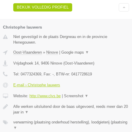
BEKIJK VOLLEDIG PROFIEL
Christophe lauwers
Niet gevestigd in de plaats Dergneau en in de provincie
Henegouwen.
Oost-Vlaanderen
»
Ninove
|
Google maps
▼
Vrijdaghoek 14
,
9406
Ninove
(
Oost-Vlaanderen
)
Tel:
0477324369
, Fax:
-
, BTW-nr:
0417728619
E-mail › Christophe lauwers
Website:
http://www.clvs.be
|
Screenshot
▼
Alle werken uitsluitend door de baas uitgevoerd, reeds meer dan 20
jaar in
▼
verwarming (plaatsing onderhoud herstelling), loodgieterij (plaatsing
▼