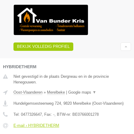
BEKIJK VOLLEDIG PROFIEL
HYBRIDETHERM
Niet gevestigd in de plaats Dergneau en in de provincie
Henegouwen.
Oost-Vlaanderen
»
Merelbeke
|
Google maps
▼
Hundelgemsesteenweg 724
,
9820
Merelbeke
(
Oost-Vlaanderen
)
Tel:
0477326647
, Fax:
-
, BTW-nr:
BE0766001278
E-mail › HYBRIDETHERM