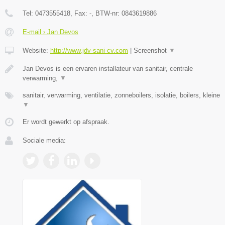
Tel:
0473555418
, Fax:
-
, BTW-nr:
0843619886
E-mail › Jan Devos
Website:
http://www.jdv-sani-cv.com
|
Screenshot
▼
Jan Devos is een ervaren installateur van sanitair, centrale
verwarming,
▼
sanitair, verwarming, ventilatie, zonneboilers, isolatie, boilers, kleine
▼
Er wordt gewerkt op afspraak.
Sociale media: