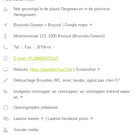
Niet gevestigd in de plaats Dergneau en in de provincie
Henegouwen.
Brussels-Gewest
»
Brussel
|
Google maps
▼
Minimenstraat 123
,
1000
Brussel
(
Brussels-Gewest
)
Tel:
-
, Fax:
-
, BTW-nr:
-
E-mail › PLOMBIER7SU7
Website:
https://plombier7sur7.be
|
Screenshot
▼
Débouchage Bruxelles WC, évier, lavabo, égout pas cher-7/7
loodgieter ontstopper, wc ontstoppen, wc ontstoppen kokend water,
wc
▼
Openingstijden onbekend
Laatste tweets
▼
|
Laatste facebook posts
▼
Sociale media: