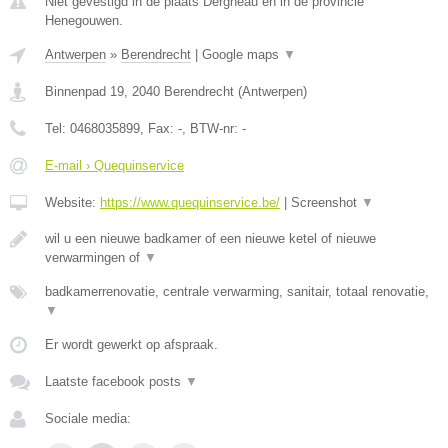
Niet gevestigd in de plaats Dergneau en in de provincie
Henegouwen.
Antwerpen
»
Berendrecht
|
Google maps
▼
Binnenpad 19
,
2040
Berendrecht
(
Antwerpen
)
Tel:
0468035899
, Fax:
-
, BTW-nr:
-
E-mail › Quequinservice
Website:
https://www.quequinservice.be/
|
Screenshot
▼
wil u een nieuwe badkamer of een nieuwe ketel of nieuwe
verwarmingen of
▼
badkamerrenovatie, centrale verwarming, sanitair, totaal renovatie,
▼
Er wordt gewerkt op afspraak.
Laatste facebook posts
▼
Sociale media: