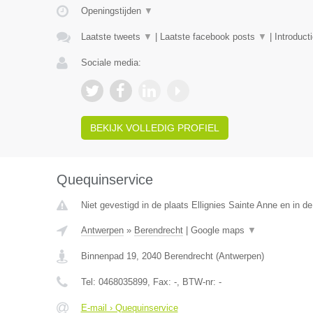
Openingstijden
▼
Laatste tweets
▼
|
Laatste facebook posts
▼
|
Introduct
Sociale media:
BEKIJK VOLLEDIG PROFIEL
Quequinservice
Niet gevestigd in de plaats Ellignies Sainte Anne en in 
Antwerpen
»
Berendrecht
|
Google maps
▼
Binnenpad 19
,
2040
Berendrecht
(
Antwerpen
)
Tel:
0468035899
, Fax:
-
, BTW-nr:
-
E-mail › Quequinservice