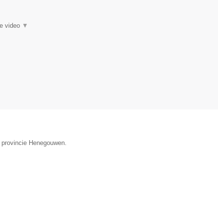
ie video
▼
de provincie Henegouwen.