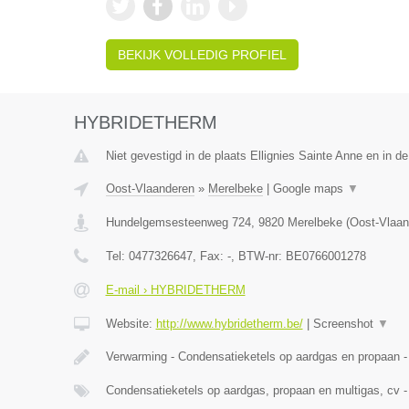
BEKIJK VOLLEDIG PROFIEL
HYBRIDETHERM
Niet gevestigd in de plaats Ellignies Sainte Anne en in 
Oost-Vlaanderen
»
Merelbeke
|
Google maps
▼
Hundelgemsesteenweg 724
,
9820
Merelbeke
(
Oost-Vlaan
Tel:
0477326647
, Fax:
-
, BTW-nr:
BE0766001278
E-mail › HYBRIDETHERM
Website:
http://www.hybridetherm.be/
|
Screenshot
▼
Verwarming - Condensatieketels op aardgas en propaan -
Condensatieketels op aardgas, propaan en multigas, cv -