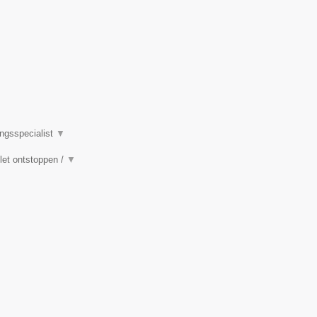
ingsspecialist
▼
ilet ontstoppen /
▼