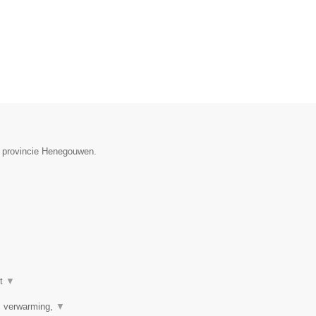
de provincie Henegouwen.
ot
▼
r, verwarming,
▼