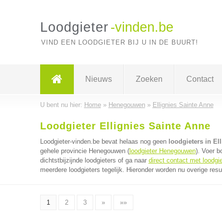
Loodgieter
-vinden.be
VIND EEN LOODGIETER BIJ U IN DE BUURT!
Nieuws
Zoeken
Contact
U bent nu hier:
Home
»
Henegouwen
»
Ellignies Sainte Anne
Loodgieter Ellignies Sainte Anne
Loodgieter-vinden.be bevat helaas nog geen
loodgieters in El
gehele provincie Henegouwen (
loodgieter Henegouwen
). Voer 
dichtstbijzijnde loodgieters of ga naar
direct contact met loodgi
meerdere loodgieters tegelijk. Hieronder worden nu overige resu
1
2
3
»
»»