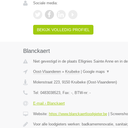
Sociale media:
BEKIJK VOLLEDIG PROFIEL
Blanckaert
Niet gevestigd in de plaats Ellignies Sainte Anne en in 
Oost-Vlaanderen
»
Kruibeke
|
Google maps
▼
Molenstraat 223
,
9150
Kruibeke
(
Oost-Vlaanderen
)
Tel:
0483038523
, Fax:
-
, BTW-nr:
-
E-mail › Blanckaert
Website:
https://www.blanckaertloodgieter.be
|
Screensh
Voor alle loodgieters werken: badkamerrenovatie, sanitai