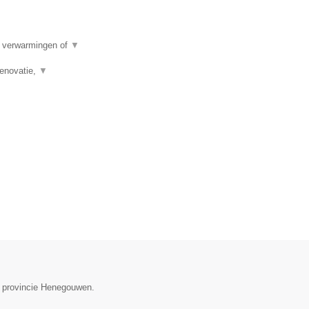
e verwarmingen of
▼
renovatie,
▼
de provincie Henegouwen.