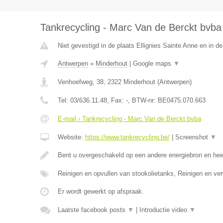
Tankrecycling - Marc Van de Berckt bvba
Niet gevestigd in de plaats Ellignies Sainte Anne en in 
Antwerpen
»
Minderhout
|
Google maps
▼
Venhoefweg, 38
,
2322
Minderhout
(
Antwerpen
)
Tel:
03/636.11.48
, Fax:
-
, BTW-nr:
BE0475.070.663
E-mail › Tankrecycling - Marc Van de Berckt bvba
Website:
https://www.tankrecycling.be/
|
Screenshot
▼
Bent u overgeschakeld op een andere energiebron en he
Reinigen en opvullen van stookolietanks, Reinigen en ve
Er wordt gewerkt op afspraak.
Laatste facebook posts
▼
|
Introductie video
▼