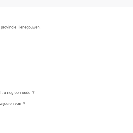
de provincie Henegouwen.
eft u nog een oude
▼
rwijderen van
▼