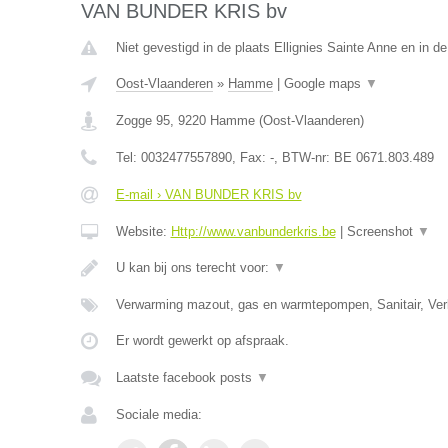
VAN BUNDER KRIS bv
Niet gevestigd in de plaats Ellignies Sainte Anne en in 
Oost-Vlaanderen
»
Hamme
|
Google maps
▼
Zogge 95
,
9220
Hamme
(
Oost-Vlaanderen
)
Tel:
0032477557890
, Fax:
-
, BTW-nr:
BE 0671.803.489
E-mail › VAN BUNDER KRIS bv
Website:
Http://www.vanbunderkris.be
|
Screenshot
▼
U kan bij ons terecht voor:
▼
Verwarming mazout, gas en warmtepompen, Sanitair, Verl
Er wordt gewerkt op afspraak.
Laatste facebook posts
▼
Sociale media: