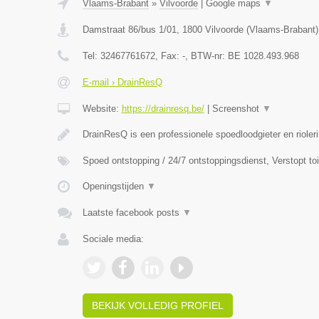
Vlaams-Brabant
»
Vilvoorde
|
Google maps
▼
Damstraat 86/bus 1/01
,
1800
Vilvoorde
(
Vlaams-Brabant
)
Tel:
32467761672
, Fax:
-
, BTW-nr:
BE 1028.493.968
E-mail › DrainResQ
Website:
https://drainresq.be/
|
Screenshot
▼
DrainResQ is een professionele spoedloodgieter en rioler
Spoed ontstopping / 24/7 ontstoppingsdienst, Verstopt to
Openingstijden
▼
Laatste facebook posts
▼
Sociale media:
BEKIJK VOLLEDIG PROFIEL