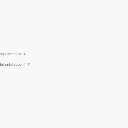
ingsspecialist
▼
ilet ontstoppen /
▼