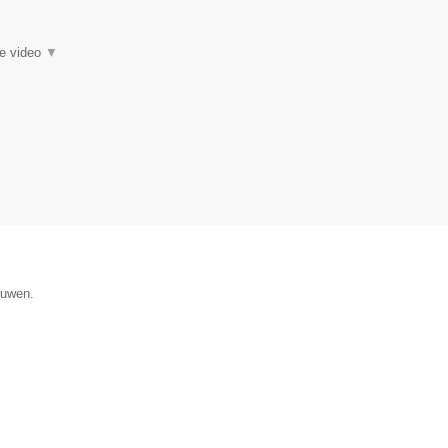
ie video
▼
ouwen.