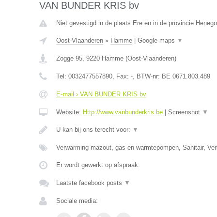
VAN BUNDER KRIS bv
Niet gevestigd in de plaats Ere en in de provincie Heneg
Oost-Vlaanderen
»
Hamme
|
Google maps
▼
Zogge 95
,
9220
Hamme
(
Oost-Vlaanderen
)
Tel:
0032477557890
, Fax:
-
, BTW-nr:
BE 0671.803.489
E-mail › VAN BUNDER KRIS bv
Website:
Http://www.vanbunderkris.be
|
Screenshot
▼
U kan bij ons terecht voor:
▼
Verwarming mazout, gas en warmtepompen, Sanitair, Verl
Er wordt gewerkt op afspraak.
Laatste facebook posts
▼
Sociale media: