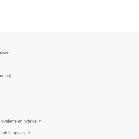
ouwen.
deren
)
 bivalente en hybride
▼
 ketels op gas,
▼