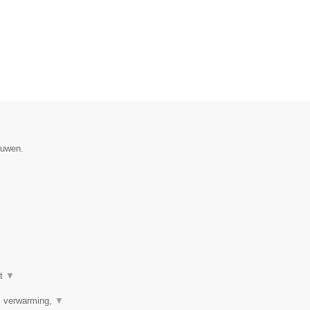
ouwen.
ot
▼
r, verwarming,
▼