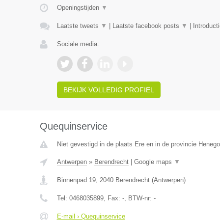
Openingstijden
▼
Laatste tweets
▼
|
Laatste facebook posts
▼
|
Introduct
Sociale media:
BEKIJK VOLLEDIG PROFIEL
Quequinservice
Niet gevestigd in de plaats Ere en in de provincie Heneg
Antwerpen
»
Berendrecht
|
Google maps
▼
Binnenpad 19
,
2040
Berendrecht
(
Antwerpen
)
Tel:
0468035899
, Fax:
-
, BTW-nr:
-
E-mail › Quequinservice