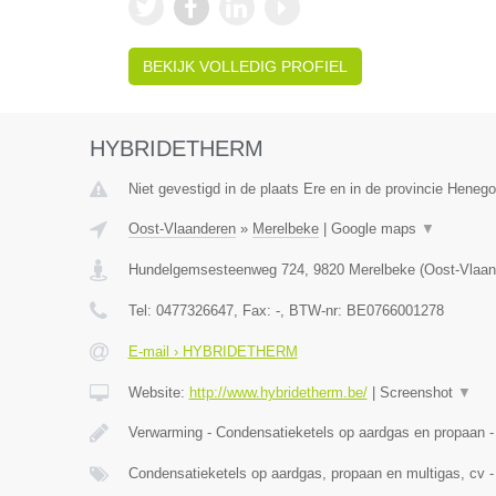
BEKIJK VOLLEDIG PROFIEL
HYBRIDETHERM
Niet gevestigd in de plaats Ere en in de provincie Heneg
Oost-Vlaanderen
»
Merelbeke
|
Google maps
▼
Hundelgemsesteenweg 724
,
9820
Merelbeke
(
Oost-Vlaan
Tel:
0477326647
, Fax:
-
, BTW-nr:
BE0766001278
E-mail › HYBRIDETHERM
Website:
http://www.hybridetherm.be/
|
Screenshot
▼
Verwarming - Condensatieketels op aardgas en propaan -
Condensatieketels op aardgas, propaan en multigas, cv -