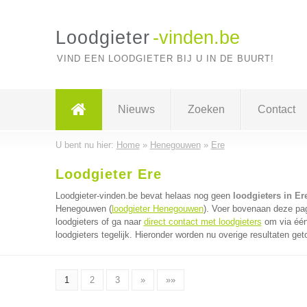
Loodgieter
-vinden.be
VIND EEN LOODGIETER BIJ U IN DE BUURT!
Nieuws
Zoeken
Contact
U bent nu hier:
Home
»
Henegouwen
»
Ere
Loodgieter Ere
Loodgieter-vinden.be bevat helaas nog geen
loodgieters in Er
Henegouwen (
loodgieter Henegouwen
). Voer bovenaan deze pag
loodgieters of ga naar
direct contact met loodgieters
om via één
loodgieters tegelijk. Hieronder worden nu overige resultaten get
1
2
3
»
»»