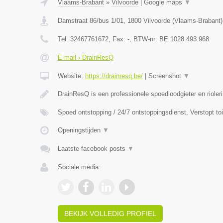
Vlaams-Brabant
»
Vilvoorde
|
Google maps
▼
Damstraat 86/bus 1/01
,
1800
Vilvoorde
(
Vlaams-Brabant
)
Tel:
32467761672
, Fax:
-
, BTW-nr:
BE 1028.493.968
E-mail › DrainResQ
Website:
https://drainresq.be/
|
Screenshot
▼
DrainResQ is een professionele spoedloodgieter en rioler
Spoed ontstopping / 24/7 ontstoppingsdienst, Verstopt to
Openingstijden
▼
Laatste facebook posts
▼
Sociale media:
BEKIJK VOLLEDIG PROFIEL