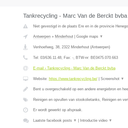
Tankrecycling - Marc Van de Berckt bvba
Niet gevestigd in de plaats Ere en in de provincie Heneg
Antwerpen
»
Minderhout
|
Google maps
▼
Venhoefweg, 38
,
2322
Minderhout
(
Antwerpen
)
Tel:
03/636.11.48
, Fax:
-
, BTW-nr:
BE0475.070.663
E-mail › Tankrecycling - Marc Van de Berckt bvba
Website:
https://www.tankrecycling.be/
|
Screenshot
▼
Bent u overgeschakeld op een andere energiebron en he
Reinigen en opvullen van stookolietanks, Reinigen en ve
Er wordt gewerkt op afspraak.
Laatste facebook posts
▼
|
Introductie video
▼