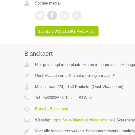
Sociale media:
BEKIJK VOLLEDIG PROFIEL
Blanckaert
Niet gevestigd in de plaats Ere en in de provincie Heneg
Oost-Vlaanderen
»
Kruibeke
|
Google maps
▼
Molenstraat 223
,
9150
Kruibeke
(
Oost-Vlaanderen
)
Tel:
0483038523
, Fax:
-
, BTW-nr:
-
E-mail › Blanckaert
Website:
https://www.blanckaertloodgieter.be
|
Screensh
Voor alle loodgieters werken: badkamerrenovatie, sanitai