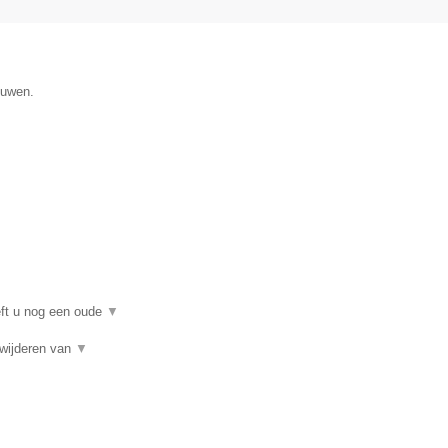
ouwen.
eft u nog een oude
▼
rwijderen van
▼