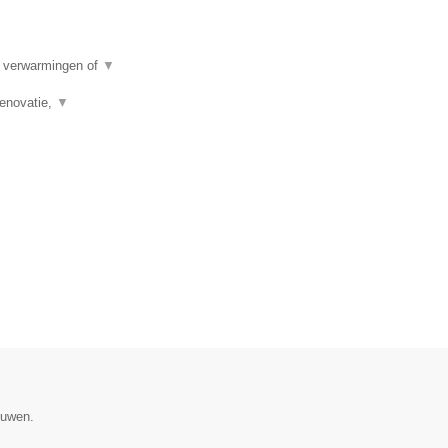
e verwarmingen of
▼
renovatie,
▼
ouwen.