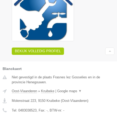
BEKIJK VOLLEDIG PROFIEL
Blanckaert
Niet gevestigd in de plaats Frasnes lez Gosselies en in de
provincie Henegouwen.
Oost-Vlaanderen
»
Kruibeke
|
Google maps
▼
Molenstraat 223
,
9150
Kruibeke
(
Oost-Vlaanderen
)
Tel:
0483038523
, Fax:
-
, BTW-nr:
-