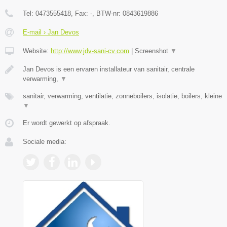
Tel:
0473555418
, Fax:
-
, BTW-nr:
0843619886
E-mail › Jan Devos
Website:
http://www.jdv-sani-cv.com
|
Screenshot
▼
Jan Devos is een ervaren installateur van sanitair, centrale
verwarming,
▼
sanitair, verwarming, ventilatie, zonneboilers, isolatie, boilers, kleine
▼
Er wordt gewerkt op afspraak.
Sociale media: