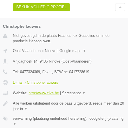
BEKIJK VOLLEDIG PROFIEL
Christophe lauwers
Niet gevestigd in de plaats Frasnes lez Gosselies en in de
provincie Henegouwen.
Oost-Vlaanderen
»
Ninove
|
Google maps
▼
Vrijdaghoek 14
,
9406
Ninove
(
Oost-Vlaanderen
)
Tel:
0477324369
, Fax:
-
, BTW-nr:
0417728619
E-mail › Christophe lauwers
Website:
http://www.clvs.be
|
Screenshot
▼
Alle werken uitsluitend door de baas uitgevoerd, reeds meer dan 20
jaar in
▼
verwarming (plaatsing onderhoud herstelling), loodgieterij (plaatsing
▼