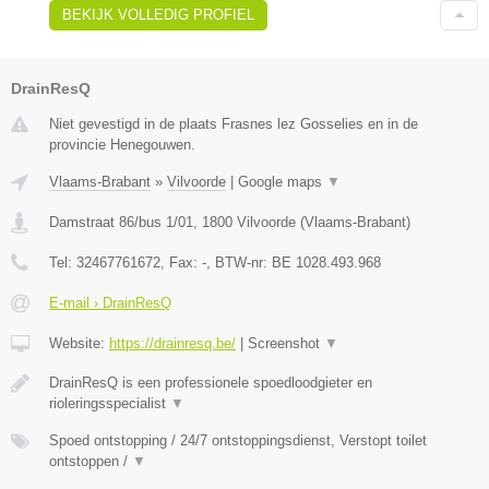
BEKIJK VOLLEDIG PROFIEL
DrainResQ
Niet gevestigd in de plaats Frasnes lez Gosselies en in de
provincie Henegouwen.
Vlaams-Brabant
»
Vilvoorde
|
Google maps
▼
Damstraat 86/bus 1/01
,
1800
Vilvoorde
(
Vlaams-Brabant
)
Tel:
32467761672
, Fax:
-
, BTW-nr:
BE 1028.493.968
E-mail › DrainResQ
Website:
https://drainresq.be/
|
Screenshot
▼
DrainResQ is een professionele spoedloodgieter en
rioleringsspecialist
▼
Spoed ontstopping / 24/7 ontstoppingsdienst, Verstopt toilet
ontstoppen /
▼