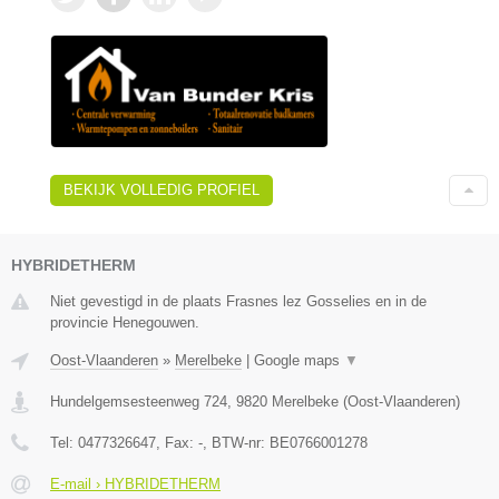
BEKIJK VOLLEDIG PROFIEL
HYBRIDETHERM
Niet gevestigd in de plaats Frasnes lez Gosselies en in de
provincie Henegouwen.
Oost-Vlaanderen
»
Merelbeke
|
Google maps
▼
Hundelgemsesteenweg 724
,
9820
Merelbeke
(
Oost-Vlaanderen
)
Tel:
0477326647
, Fax:
-
, BTW-nr:
BE0766001278
E-mail › HYBRIDETHERM