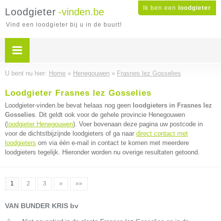
Ik ben een
loodgieter
Loodgieter
-vinden.be
Vind een loodgieter bij u in de buurt!
U bent nu hier:
Home
»
Henegouwen
»
Frasnes lez Gosselies
Loodgieter Frasnes lez Gosselies
Loodgieter-vinden.be bevat helaas nog geen
loodgieters in Frasnes lez
Gosselies
. Dit geldt ook voor de gehele provincie Henegouwen
(
loodgieter Henegouwen
). Voer bovenaan deze pagina uw postcode in
voor de dichtstbijzijnde loodgieters of ga naar
direct contact met
loodgieters
om via één e-mail in contact te komen met meerdere
loodgieters tegelijk. Hieronder worden nu overige resultaten getoond.
1
2
3
»
»»
VAN BUNDER KRIS bv