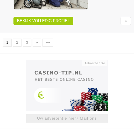
BEKIJK VOLLEDIG PROFIEL
1
2
3
»
»»
Uw advertentie hier? Mail ons