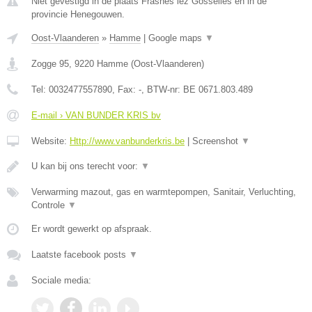
Niet gevestigd in de plaats Frasnes lez Gosselies en in de
provincie Henegouwen.
Oost-Vlaanderen
»
Hamme
|
Google maps
▼
Zogge 95
,
9220
Hamme
(
Oost-Vlaanderen
)
Tel:
0032477557890
, Fax:
-
, BTW-nr:
BE 0671.803.489
E-mail › VAN BUNDER KRIS bv
Website:
Http://www.vanbunderkris.be
|
Screenshot
▼
U kan bij ons terecht voor:
▼
Verwarming mazout, gas en warmtepompen, Sanitair, Verluchting,
Controle
▼
Er wordt gewerkt op afspraak.
Laatste facebook posts
▼
Sociale media: