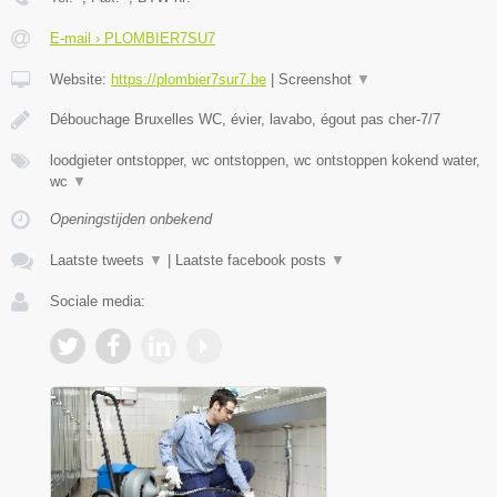
E-mail › PLOMBIER7SU7
Website:
https://plombier7sur7.be
|
Screenshot
▼
Débouchage Bruxelles WC, évier, lavabo, égout pas cher-7/7
loodgieter ontstopper, wc ontstoppen, wc ontstoppen kokend water,
wc
▼
Openingstijden onbekend
Laatste tweets
▼
|
Laatste facebook posts
▼
Sociale media: