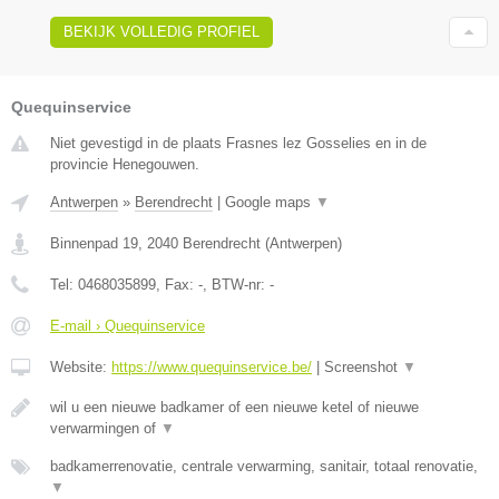
BEKIJK VOLLEDIG PROFIEL
Quequinservice
Niet gevestigd in de plaats Frasnes lez Gosselies en in de
provincie Henegouwen.
Antwerpen
»
Berendrecht
|
Google maps
▼
Binnenpad 19
,
2040
Berendrecht
(
Antwerpen
)
Tel:
0468035899
, Fax:
-
, BTW-nr:
-
E-mail › Quequinservice
Website:
https://www.quequinservice.be/
|
Screenshot
▼
wil u een nieuwe badkamer of een nieuwe ketel of nieuwe
verwarmingen of
▼
badkamerrenovatie, centrale verwarming, sanitair, totaal renovatie,
▼