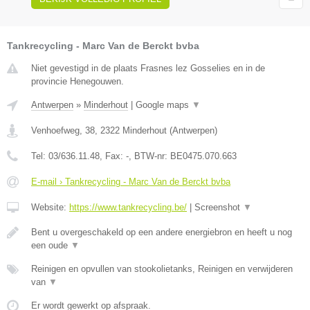
Tankrecycling - Marc Van de Berckt bvba
Niet gevestigd in de plaats Frasnes lez Gosselies en in de
provincie Henegouwen.
Antwerpen
»
Minderhout
|
Google maps
▼
Venhoefweg, 38
,
2322
Minderhout
(
Antwerpen
)
Tel:
03/636.11.48
, Fax:
-
, BTW-nr:
BE0475.070.663
E-mail › Tankrecycling - Marc Van de Berckt bvba
Website:
https://www.tankrecycling.be/
|
Screenshot
▼
Bent u overgeschakeld op een andere energiebron en heeft u nog
een oude
▼
Reinigen en opvullen van stookolietanks, Reinigen en verwijderen
van
▼
Er wordt gewerkt op afspraak.