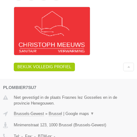
BEKIJK VOLLEDIG PROFIEL
PLOMBIER7SU7
Niet gevestigd in de plaats Frasnes lez Gosselies en in de
provincie Henegouwen.
Brussels-Gewest
»
Brussel
|
Google maps
▼
Minimenstraat 123
,
1000
Brussel
(
Brussels-Gewest
)
Tel:
-
, Fax:
-
, BTW-nr:
-