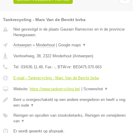
Tankrecycling - Marc Van de Berckt bvba
Niet gevestigd in de plaats Gaurain Ramecroix en in de provincie
Henegouwen.
Antwerpen
»
Minderhout
|
Google maps
▼
Venhoefweg, 38
,
2322
Minderhout
(
Antwerpen
)
Tel:
03/636.11.48
, Fax:
-
, BTW-nr:
BE0475.070.663
E-mail › Tankrecycling - Marc Van de Berckt bvba
Website:
https://www.tankrecycling.be/
|
Screenshot
▼
Bent u overgeschakeld op een andere energiebron en heeft u nog
een oude
▼
Reinigen en opvullen van stookolietanks, Reinigen en verwijderen
van
▼
Er wordt gewerkt op afspraak.