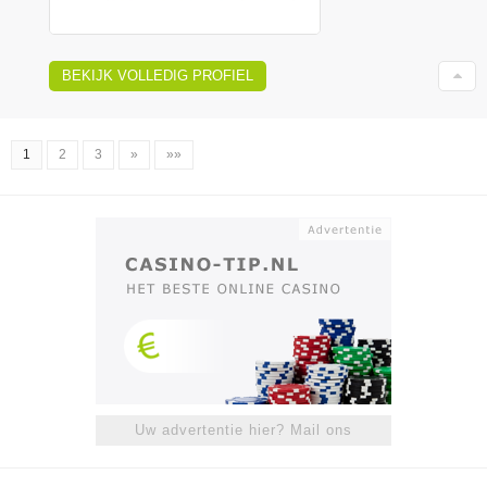
BEKIJK VOLLEDIG PROFIEL
1
2
3
»
»»
Uw advertentie hier? Mail ons