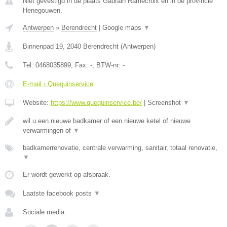
Niet gevestigd in de plaats Gaurain Ramecroix en in de provincie
Henegouwen.
Antwerpen
»
Berendrecht
|
Google maps
▼
Binnenpad 19
,
2040
Berendrecht
(
Antwerpen
)
Tel:
0468035899
, Fax:
-
, BTW-nr:
-
E-mail › Quequinservice
Website:
https://www.quequinservice.be/
|
Screenshot
▼
wil u een nieuwe badkamer of een nieuwe ketel of nieuwe
verwarmingen of
▼
badkamerrenovatie, centrale verwarming, sanitair, totaal renovatie,
▼
Er wordt gewerkt op afspraak.
Laatste facebook posts
▼
Sociale media: