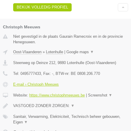
BEKIJK VOLLEDIG PROFIEL
Christoph Meeuws
Niet gevestigd in de plaats Gaurain Ramecroix en in de provincie
Henegouwen.
Oost-Vlaanderen
»
Lotenhulle
|
Google maps
▼
Steenweg op Deinze 212
,
9880
Lotenhulle
(
Oost-Vlaanderen
)
Tel:
0495777433
, Fax:
-
, BTW-nr:
BE 0808.206.770
E-mail › Christoph Meeuws
Website:
https://www.christophmeeuws.be
|
Screenshot
▼
VASTGOED ZONDER ZORGEN:
▼
Sanitair, Verwarming, Elektriciteit, Technisch beheer gebouwen,
Eigen
▼