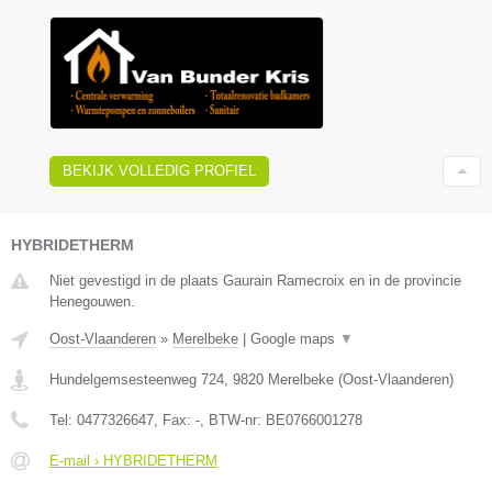
BEKIJK VOLLEDIG PROFIEL
HYBRIDETHERM
Niet gevestigd in de plaats Gaurain Ramecroix en in de provincie
Henegouwen.
Oost-Vlaanderen
»
Merelbeke
|
Google maps
▼
Hundelgemsesteenweg 724
,
9820
Merelbeke
(
Oost-Vlaanderen
)
Tel:
0477326647
, Fax:
-
, BTW-nr:
BE0766001278
E-mail › HYBRIDETHERM