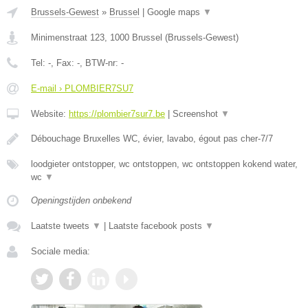
Brussels-Gewest
»
Brussel
|
Google maps
▼
Minimenstraat 123
,
1000
Brussel
(
Brussels-Gewest
)
Tel:
-
, Fax:
-
, BTW-nr:
-
E-mail › PLOMBIER7SU7
Website:
https://plombier7sur7.be
|
Screenshot
▼
Débouchage Bruxelles WC, évier, lavabo, égout pas cher-7/7
loodgieter ontstopper, wc ontstoppen, wc ontstoppen kokend water,
wc
▼
Openingstijden onbekend
Laatste tweets
▼
|
Laatste facebook posts
▼
Sociale media: