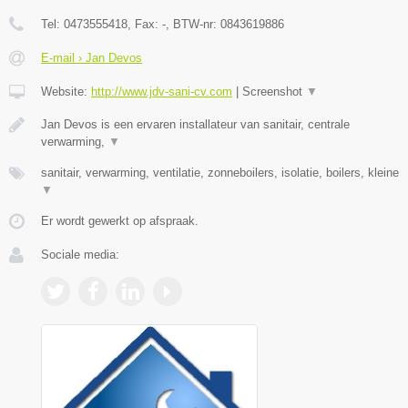
Tel:
0473555418
, Fax:
-
, BTW-nr:
0843619886
E-mail › Jan Devos
Website:
http://www.jdv-sani-cv.com
|
Screenshot
▼
Jan Devos is een ervaren installateur van sanitair, centrale
verwarming,
▼
sanitair, verwarming, ventilatie, zonneboilers, isolatie, boilers, kleine
▼
Er wordt gewerkt op afspraak.
Sociale media: