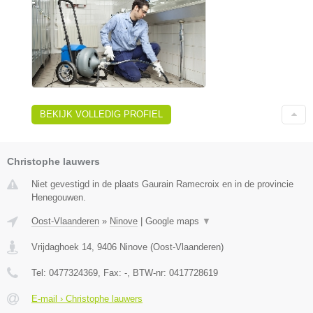
BEKIJK VOLLEDIG PROFIEL
Christophe lauwers
Niet gevestigd in de plaats Gaurain Ramecroix en in de provincie
Henegouwen.
Oost-Vlaanderen
»
Ninove
|
Google maps
▼
Vrijdaghoek 14
,
9406
Ninove
(
Oost-Vlaanderen
)
Tel:
0477324369
, Fax:
-
, BTW-nr:
0417728619
E-mail › Christophe lauwers