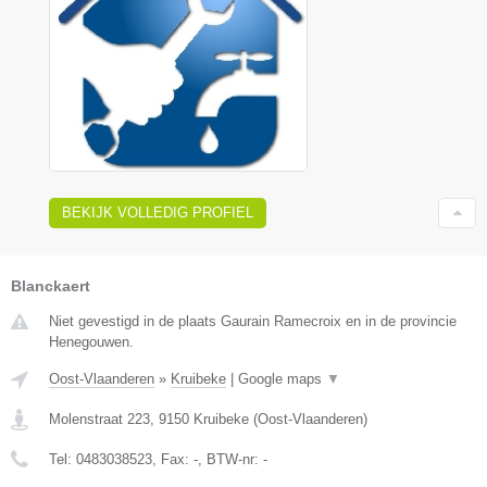
BEKIJK VOLLEDIG PROFIEL
Blanckaert
Niet gevestigd in de plaats Gaurain Ramecroix en in de provincie
Henegouwen.
Oost-Vlaanderen
»
Kruibeke
|
Google maps
▼
Molenstraat 223
,
9150
Kruibeke
(
Oost-Vlaanderen
)
Tel:
0483038523
, Fax:
-
, BTW-nr:
-