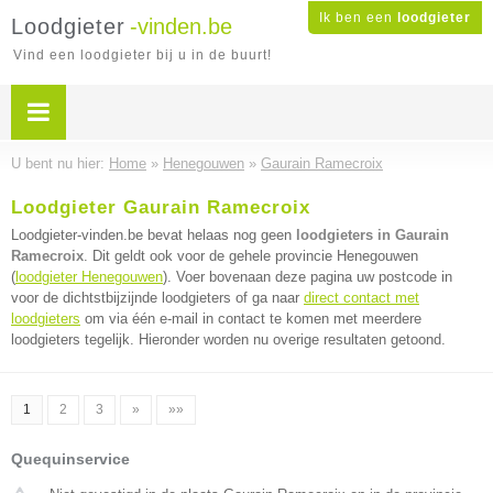
Ik ben een
loodgieter
Loodgieter
-vinden.be
Vind een loodgieter bij u in de buurt!
U bent nu hier:
Home
»
Henegouwen
»
Gaurain Ramecroix
Loodgieter Gaurain Ramecroix
Loodgieter-vinden.be bevat helaas nog geen
loodgieters in Gaurain
Ramecroix
. Dit geldt ook voor de gehele provincie Henegouwen
(
loodgieter Henegouwen
). Voer bovenaan deze pagina uw postcode in
voor de dichtstbijzijnde loodgieters of ga naar
direct contact met
loodgieters
om via één e-mail in contact te komen met meerdere
loodgieters tegelijk. Hieronder worden nu overige resultaten getoond.
1
2
3
»
»»
Quequinservice