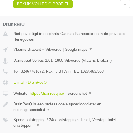
BEKIJK VOLLEDIG PROFIEL
DrainResQ
Niet gevestigd in de plaats Gaurain Ramecroix en in de provincie
Henegouwen.
Vlaams-Brabant
»
Vilvoorde
|
Google maps
▼
Damstraat 86/bus 1/01
,
1800
Vilvoorde
(
Vlaams-Brabant
)
Tel:
32467761672
, Fax:
-
, BTW-nr:
BE 1028.493.968
E-mail › DrainResQ
Website:
https://drainresq.be/
|
Screenshot
▼
DrainResQ is een professionele spoedloodgieter en
rioleringsspecialist
▼
Spoed ontstopping / 24/7 ontstoppingsdienst, Verstopt toilet
ontstoppen /
▼