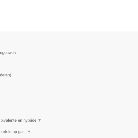
enegouwen.
deren
)
 bivalente en hybride
▼
 ketels op gas,
▼