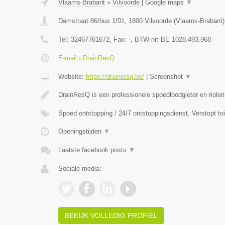
Vlaams-Brabant
»
Vilvoorde
|
Google maps
▼
Damstraat 86/bus 1/01
,
1800
Vilvoorde
(
Vlaams-Brabant
)
Tel:
32467761672
, Fax:
-
, BTW-nr:
BE 1028.493.968
E-mail › DrainResQ
Website:
https://drainresq.be/
|
Screenshot
▼
DrainResQ is een professionele spoedloodgieter en rioler
Spoed ontstopping / 24/7 ontstoppingsdienst, Verstopt to
Openingstijden
▼
Laatste facebook posts
▼
Sociale media:
BEKIJK VOLLEDIG PROFIEL