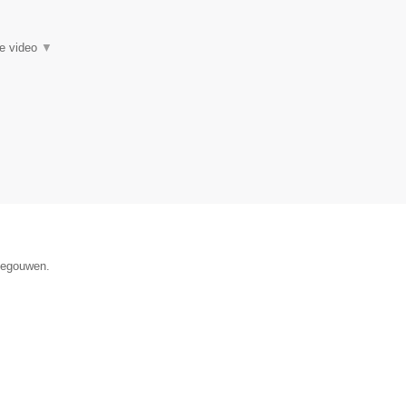
ie video
▼
enegouwen.