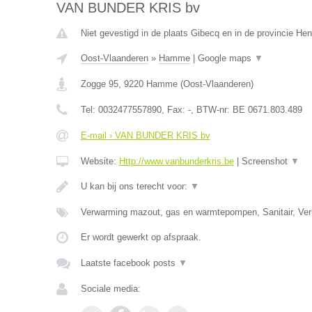
VAN BUNDER KRIS bv
Niet gevestigd in de plaats Gibecq en in de provincie H
Oost-Vlaanderen
»
Hamme
|
Google maps
▼
Zogge 95
,
9220
Hamme
(
Oost-Vlaanderen
)
Tel:
0032477557890
, Fax:
-
, BTW-nr:
BE 0671.803.489
E-mail › VAN BUNDER KRIS bv
Website:
Http://www.vanbunderkris.be
|
Screenshot
▼
U kan bij ons terecht voor:
▼
Verwarming mazout, gas en warmtepompen, Sanitair, Verl
Er wordt gewerkt op afspraak.
Laatste facebook posts
▼
Sociale media: