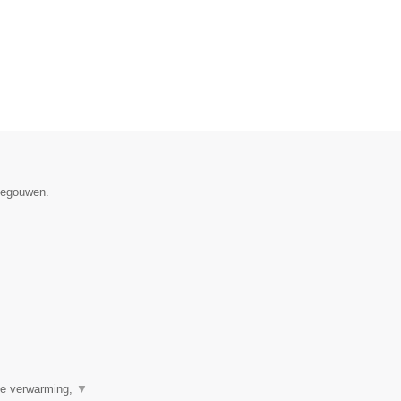
enegouwen.
ale verwarming,
▼