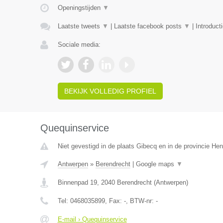
Openingstijden
▼
Laatste tweets
▼
|
Laatste facebook posts
▼
|
Introduct
Sociale media:
BEKIJK VOLLEDIG PROFIEL
Quequinservice
Niet gevestigd in de plaats Gibecq en in de provincie H
Antwerpen
»
Berendrecht
|
Google maps
▼
Binnenpad 19
,
2040
Berendrecht
(
Antwerpen
)
Tel:
0468035899
, Fax:
-
, BTW-nr:
-
E-mail › Quequinservice