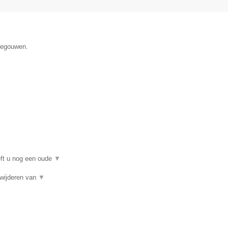
enegouwen.
eft u nog een oude
▼
rwijderen van
▼