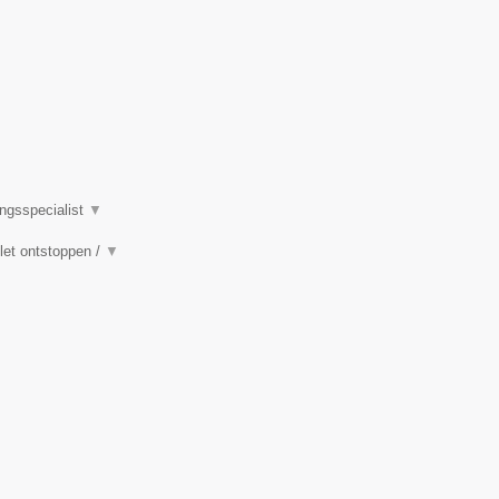
ingsspecialist
▼
ilet ontstoppen /
▼