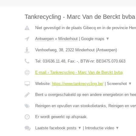
Tankrecycling - Marc Van de Berckt bvba
Niet gevestigd in de plaats Gibecq en in de provincie H
Antwerpen
»
Minderhout
|
Google maps
▼
Venhoefweg, 38
,
2322
Minderhout
(
Antwerpen
)
Tel:
03/636.11.48
, Fax:
-
, BTW-nr:
BE0475.070.663
E-mail › Tankrecycling - Marc Van de Berckt bvba
Website:
https://www.tankrecycling.be/
|
Screenshot
▼
Bent u overgeschakeld op een andere energiebron en he
Reinigen en opvullen van stookolietanks, Reinigen en ve
Er wordt gewerkt op afspraak.
Laatste facebook posts
▼
|
Introductie video
▼