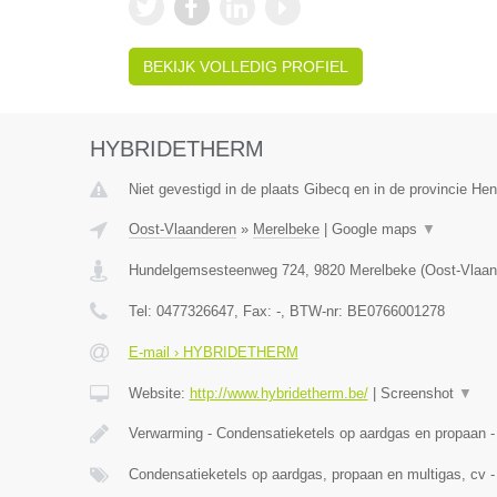
BEKIJK VOLLEDIG PROFIEL
HYBRIDETHERM
Niet gevestigd in de plaats Gibecq en in de provincie H
Oost-Vlaanderen
»
Merelbeke
|
Google maps
▼
Hundelgemsesteenweg 724
,
9820
Merelbeke
(
Oost-Vlaan
Tel:
0477326647
, Fax:
-
, BTW-nr:
BE0766001278
E-mail › HYBRIDETHERM
Website:
http://www.hybridetherm.be/
|
Screenshot
▼
Verwarming - Condensatieketels op aardgas en propaan -
Condensatieketels op aardgas, propaan en multigas, cv -