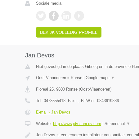
Sociale media:
BEKIJK VOLLEDIG PROFIEL
Jan Devos
Niet gevestigd in de plaats Gibecq en in de provincie H
Oost-Vlaanderen
»
Ronse
|
Google maps
▼
Floreal 25
,
9600
Ronse
(
Oost-Vlaanderen
)
Tel:
0473555418
, Fax:
-
, BTW-nr:
0843619886
E-mail › Jan Devos
Website:
http://www.jdv-sani-cv.com
|
Screenshot
▼
Jan Devos is een ervaren installateur van sanitair, centr