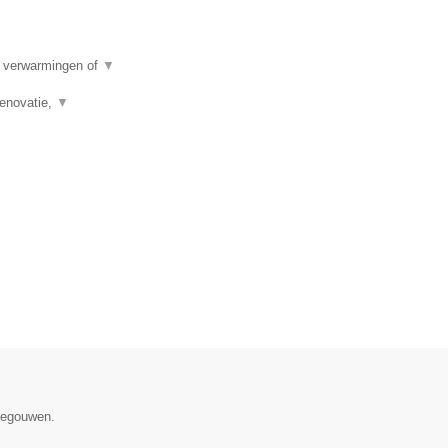
e verwarmingen of
▼
renovatie,
▼
enegouwen.