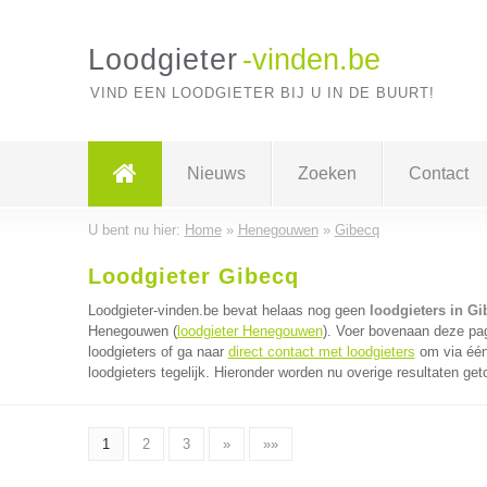
Loodgieter
-vinden.be
VIND EEN LOODGIETER BIJ U IN DE BUURT!
Nieuws
Zoeken
Contact
U bent nu hier:
Home
»
Henegouwen
»
Gibecq
Loodgieter Gibecq
Loodgieter-vinden.be bevat helaas nog geen
loodgieters in Gi
Henegouwen (
loodgieter Henegouwen
). Voer bovenaan deze pag
loodgieters of ga naar
direct contact met loodgieters
om via één
loodgieters tegelijk. Hieronder worden nu overige resultaten get
1
2
3
»
»»